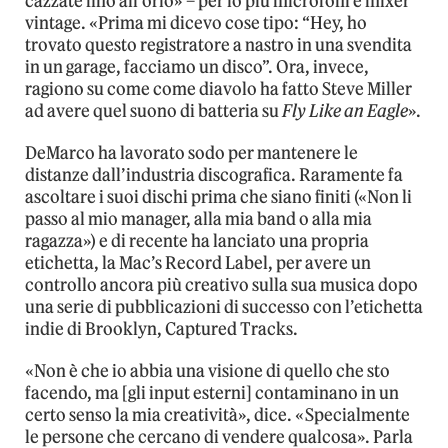
cazzate fino all’orlo» – per lo più microfoni e mixer
vintage. «Prima mi dicevo cose tipo: “Hey, ho
trovato questo registratore a nastro in una svendita
in un garage, facciamo un disco”. Ora, invece,
ragiono su come come diavolo ha fatto Steve Miller
ad avere quel suono di batteria su
Fly Like an Eagle
».
DeMarco ha lavorato sodo per mantenere le
distanze dall’industria discografica. Raramente fa
ascoltare i suoi dischi prima che siano finiti («Non li
passo al mio manager, alla mia band o alla mia
ragazza») e di recente ha lanciato una propria
etichetta, la Mac’s Record Label, per avere un
controllo ancora più creativo sulla sua musica dopo
una serie di pubblicazioni di successo con l’etichetta
indie di Brooklyn, Captured Tracks.
«Non è che io abbia una visione di quello che sto
facendo, ma [gli input esterni] contaminano in un
certo senso la mia creatività», dice. «Specialmente
le persone che cercano di vendere qualcosa». Parla