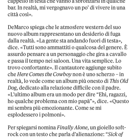
cappello in testa che vanno a sbronzarsi in qualche
bar. In realtà, mi vergognavo un po’ di vivere in una
città così».
DeMarco spiega che le atmosfere western del suo
nuovo album rappresentano un desiderio di fuga
dalla realtà. «La gente sta andando fuori di testa»,
dice. «Tutti sono ammattiti o qualcosa del genere. È
assurdo pensare a un personaggio che gira a cavallo
e passa il tempo nei saloon. Una vita semplice. Lo
trovo confortante». Il cantautore aggiunge subito
che
Here Comes the Cowboy
non è uno scherzo – in
realtà, lo vede come un album più onesto di
This Old
Dog
, dedicato alla relazione difficile con il padre.
«L’ultimo album era un modo per dire “Ehi, ragazzi,
ho qualche problema con mio papà”», dice. «Questo
mi sembra più emozionante. Come se mi
esplodessero i polmoni».
Per spiegarsi nomina
Finally Alone
, un gioiello soft-
rock con un testo che parla d’alienazione: “
Sick of