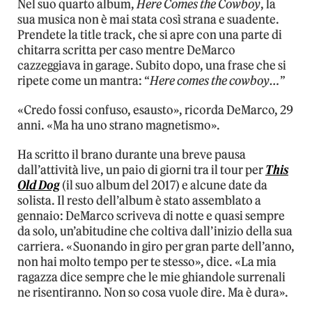
Nel suo quarto album,
Here Comes the Cowboy
, la
sua musica non è mai stata così strana e suadente.
Prendete la title track, che si apre con una parte di
chitarra scritta per caso mentre DeMarco
cazzeggiava in garage. Subito dopo, una frase che si
ripete come un mantra: “
Here comes the cowboy…
”
«Credo fossi confuso, esausto», ricorda DeMarco, 29
anni. «Ma ha uno strano magnetismo».
Ha scritto il brano durante una breve pausa
dall’attività live, un paio di giorni tra il tour per
This
Old Dog
(il suo album del 2017) e alcune date da
solista. Il resto dell’album è stato assemblato a
gennaio: DeMarco scriveva di notte e quasi sempre
da solo, un’abitudine che coltiva dall’inizio della sua
carriera. «Suonando in giro per gran parte dell’anno,
non hai molto tempo per te stesso», dice. «La mia
ragazza dice sempre che le mie ghiandole surrenali
ne risentiranno. Non so cosa vuole dire. Ma è dura».