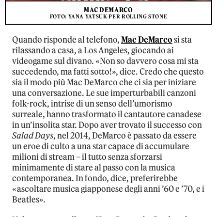
MAC DEMARCO
FOTO: YANA YATSUK PER ROLLING STONE
Quando risponde al telefono,
Mac DeMarco
si sta
rilassando a casa, a Los Angeles, giocando ai
videogame sul divano. «Non so davvero cosa mi sta
succedendo, ma fatti sotto!», dice. Credo che questo
sia il modo più Mac DeMarco che ci sia per iniziare
una conversazione. Le sue imperturbabili canzoni
folk-rock, intrise di un senso dell’umorismo
surreale, hanno trasformato il cantautore canadese
in un’insolita star. Dopo aver trovato il successo con
Salad Days
, nel 2014, DeMarco è passato da essere
un eroe di culto a una star capace di accumulare
milioni di stream – il tutto senza sforzarsi
minimamente di stare al passo con la musica
contemporanea. In fondo, dice, preferirebbe
«ascoltare musica giapponese degli anni ’60 e ’70, e i
Beatles».