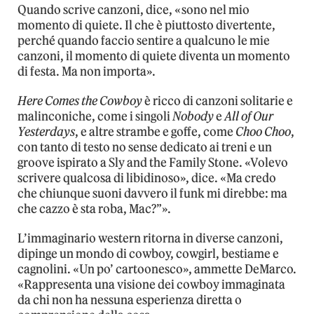
Quando scrive canzoni, dice, «sono nel mio
momento di quiete. Il che è piuttosto divertente,
perché quando faccio sentire a qualcuno le mie
canzoni, il momento di quiete diventa un momento
di festa. Ma non importa».
Here Comes the Cowboy
è ricco di canzoni solitarie e
malinconiche, come i singoli
Nobody
e
All of Our
Yesterdays
, e altre strambe e goffe, come
Choo Choo
,
con tanto di testo no sense dedicato ai treni e un
groove ispirato a Sly and the Family Stone. «Volevo
scrivere qualcosa di libidinoso», dice. «Ma credo
che chiunque suoni davvero il funk mi direbbe: ma
che cazzo è sta roba, Mac?”».
L’immaginario western ritorna in diverse canzoni,
dipinge un mondo di cowboy, cowgirl, bestiame e
cagnolini. «Un po’ cartoonesco», ammette DeMarco.
«Rappresenta una visione dei cowboy immaginata
da chi non ha nessuna esperienza diretta o