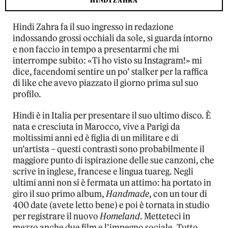
HINDI ZAHRA
Hindi Zahra fa il suo ingresso in redazione
indossando grossi occhiali da sole, si guarda intorno
e non faccio in tempo a presentarmi che mi
interrompe subito: «Ti ho visto su Instagram!» mi
dice, facendomi sentire un po’ stalker per la raffica
di like che avevo piazzato il giorno prima sul suo
profilo.
Hindi è in Italia per presentare il suo ultimo disco. È
nata e cresciuta in Marocco, vive a Parigi da
moltissimi anni ed è figlia di un militare e di
un’artista – questi contrasti sono probabilmente il
maggiore punto di ispirazione delle sue canzoni, che
scrive in inglese, francese e lingua tuareg. Negli
ultimi anni non si è fermata un attimo: ha portato in
giro il suo primo album,
Handmade
, con un tour di
400 date (avete letto bene) e poi è tornata in studio
per registrare il nuovo
Homeland
. Metteteci in
mezzo anche due film e l’impegno sociale. Tutto