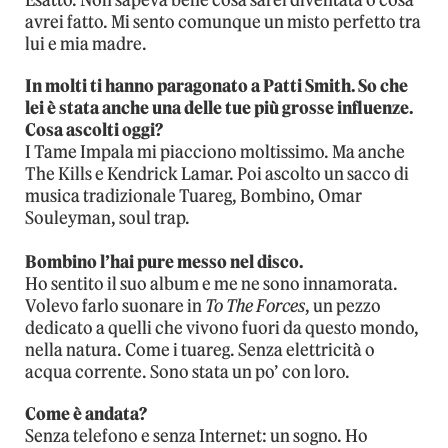
Esatto. Non sapeva bene cosa sarei diventata o cosa
avrei fatto. Mi sento comunque un misto perfetto tra
lui e mia madre.
In molti ti hanno paragonato a Patti Smith. So che
lei è stata anche una delle tue più grosse influenze.
Cosa ascolti oggi?
I Tame Impala mi piacciono moltissimo. Ma anche
The Kills e Kendrick Lamar. Poi ascolto un sacco di
musica tradizionale Tuareg, Bombino, Omar
Souleyman, soul trap.
Bombino l’hai pure messo nel disco.
Ho sentito il suo album e me ne sono innamorata.
Volevo farlo suonare in
To The Forces
, un pezzo
dedicato a quelli che vivono fuori da questo mondo,
nella natura. Come i tuareg. Senza elettricità o
acqua corrente. Sono stata un po’ con loro.
Come è andata?
Senza telefono e senza Internet: un sogno. Ho