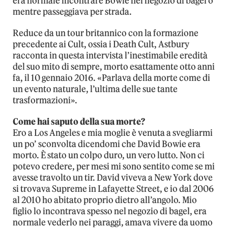
era normale incontrare Bowie nel negozio di bagel o
mentre passeggiava per strada.
Reduce da un tour britannico con la formazione
precedente ai Cult, ossia i Death Cult, Astbury
racconta in questa intervista l’inestimabile eredità
del suo mito di sempre, morto esattamente otto anni
fa, il 10 gennaio 2016. «Parlava della morte come di
un evento naturale, l’ultima delle sue tante
trasformazioni».
Come hai saputo della sua morte?
Ero a Los Angeles e mia moglie è venuta a svegliarmi
un po’ sconvolta dicendomi che David Bowie era
morto. È stato un colpo duro, un vero lutto. Non ci
potevo credere, per mesi mi sono sentito come se mi
avesse travolto un tir. David viveva a New York dove
si trovava Supreme in Lafayette Street, e io dal 2006
al 2010 ho abitato proprio dietro all’angolo. Mio
figlio lo incontrava spesso nel negozio di bagel, era
normale vederlo nei paraggi, amava vivere da uomo