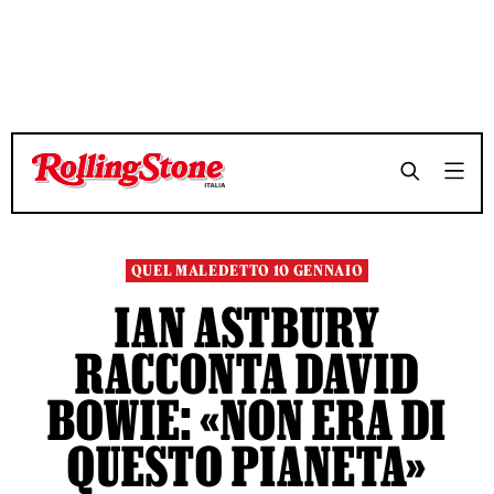
TEMPO DI LETTURA 10 MINUTI
TEMPO DI LETTURA 10 MINUTI
SHARE
SHARE
QUEL MALEDETTO 10 GENNAIO
IAN ASTBURY
RACCONTA DAVID
BOWIE: «NON ERA DI
QUESTO PIANETA»