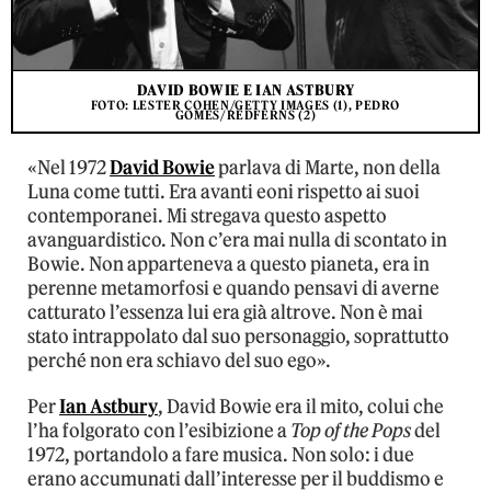
DAVID BOWIE E IAN ASTBURY
FOTO: LESTER COHEN/GETTY IMAGES (1), PEDRO
GOMES/REDFERNS (2)
«Nel 1972
David Bowie
parlava di Marte, non della
Luna come tutti. Era avanti eoni rispetto ai suoi
contemporanei. Mi stregava questo aspetto
avanguardistico. Non c’era mai nulla di scontato in
Bowie. Non apparteneva a questo pianeta, era in
perenne metamorfosi e quando pensavi di averne
catturato l’essenza lui era già altrove. Non è mai
stato intrappolato dal suo personaggio, soprattutto
perché non era schiavo del suo ego».
Per
Ian Astbury
, David Bowie era il mito, colui che
l’ha folgorato con l’esibizione a
Top of the Pops
del
1972, portandolo a fare musica. Non solo: i due
erano accumunati dall’interesse per il buddismo e