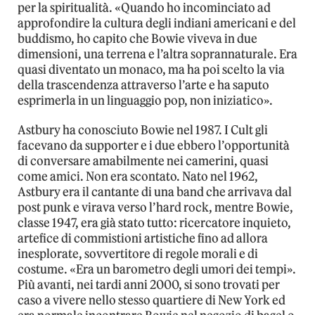
per la spiritualità. «Quando ho incominciato ad
approfondire la cultura degli indiani americani e del
buddismo, ho capito che Bowie viveva in due
dimensioni, una terrena e l’altra soprannaturale. Era
quasi diventato un monaco, ma ha poi scelto la via
della trascendenza attraverso l’arte e ha saputo
esprimerla in un linguaggio pop, non iniziatico».
Astbury ha conosciuto Bowie nel 1987. I Cult gli
facevano da supporter e i due ebbero l’opportunità
di conversare amabilmente nei camerini, quasi
come amici. Non era scontato. Nato nel 1962,
Astbury era il cantante di una band che arrivava dal
post punk e virava verso l’hard rock, mentre Bowie,
classe 1947, era già stato tutto: ricercatore inquieto,
artefice di commistioni artistiche fino ad allora
inesplorate, sovvertitore di regole morali e di
costume. «Era un barometro degli umori dei tempi».
Più avanti, nei tardi anni 2000, si sono trovati per
caso a vivere nello stesso quartiere di New York ed