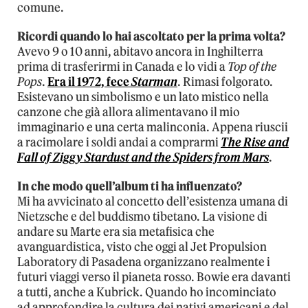
comune.
Ricordi quando lo hai ascoltato per la prima volta?
Avevo 9 o 10 anni, abitavo ancora in Inghilterra
prima di trasferirmi in Canada e lo vidi a
Top of the
Pops
.
Era il 1972, fece
Starman
. Rimasi folgorato.
Esistevano un simbolismo e un lato mistico nella
canzone che già allora alimentavano il mio
immaginario e una certa malinconia. Appena riuscii
a racimolare i soldi andai a comprarmi
The Rise and
Fall of Ziggy Stardust and the Spiders from Mars
.
In che modo quell’album ti ha influenzato?
Mi ha avvicinato al concetto dell’esistenza umana di
Nietzsche e del buddismo tibetano. La visione di
andare su Marte era sia metafisica che
avanguardistica, visto che oggi al Jet Propulsion
Laboratory di Pasadena organizzano realmente i
futuri viaggi verso il pianeta rosso. Bowie era davanti
a tutti, anche a Kubrick. Quando ho incominciato
ad approfondire la cultura dei nativi americani e del