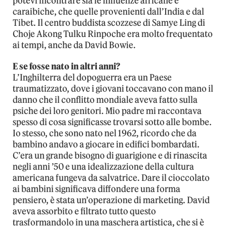
potevi incontrare sia le influenze africane e
caraibiche, che quelle provenienti dall’India e dal
Tibet. Il centro buddista scozzese di Samye Ling di
Choje Akong Tulku Rinpoche era molto frequentato
ai tempi, anche da David Bowie.
E se fosse nato in altri anni?
L’Inghilterra del dopoguerra era un Paese
traumatizzato, dove i giovani toccavano con mano il
danno che il conflitto mondiale aveva fatto sulla
psiche dei loro genitori. Mio padre mi raccontava
spesso di cosa significasse trovarsi sotto alle bombe.
Io stesso, che sono nato nel 1962, ricordo che da
bambino andavo a giocare in edifici bombardati.
C’era un grande bisogno di guarigione e di rinascita
negli anni ’50 e una idealizzazione della cultura
americana fungeva da salvatrice. Dare il cioccolato
ai bambini significava diffondere una forma
pensiero, è stata un’operazione di marketing. David
aveva assorbito e filtrato tutto questo
trasformandolo in una maschera artistica, che si è