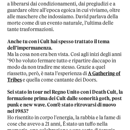
a liberarsi dai condizionamenti, dai pregiudizi e a
guardare oltre all’epoca egoica in cui viviamo, oltre
alle maschere che indossiamo. David parlava della
morte come di un evento naturale, l’ultima delle
tante trasformazioni.
Anche tu con i Cult hai spesso trattato il tema
dell’impermanenza.
Ma la cosa non era ben vista. Così agli inizi degli anni
’90 ho voluto fermare tutto e ripartire daccapo in
modo da non tradire me stesso. Grazie a quel
riassetto, però, è nata l’esperienza di
A Gathering of
Tribes
e quella come cantante dei Doors.
Sei stato in tour nel Regno Unito con i Death Cult, la
formazione prima dei Cult dalle sonorità goth, post
punk e new wave. Com’è stato ritrovarsi di nuovo
nel 1983?
Ho risentito in corpo l’energia, la rabbia e la fame di
cose che avevo a 21 anni, È stato un tuffo nella