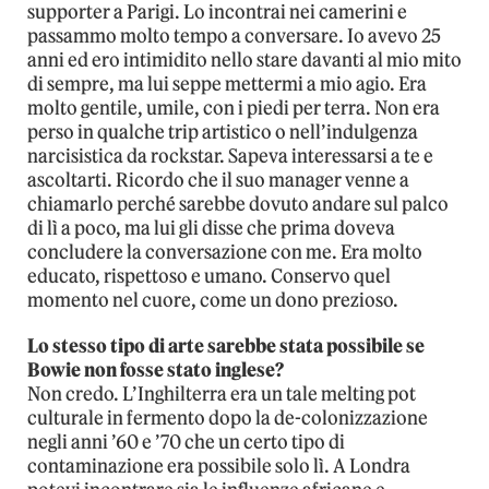
supporter a Parigi. Lo incontrai nei camerini e
passammo molto tempo a conversare. Io avevo 25
anni ed ero intimidito nello stare davanti al mio mito
di sempre, ma lui seppe mettermi a mio agio. Era
molto gentile, umile, con i piedi per terra. Non era
perso in qualche trip artistico o nell’indulgenza
narcisistica da rockstar. Sapeva interessarsi a te e
ascoltarti. Ricordo che il suo manager venne a
chiamarlo perché sarebbe dovuto andare sul palco
di lì a poco, ma lui gli disse che prima doveva
concludere la conversazione con me. Era molto
educato, rispettoso e umano. Conservo quel
momento nel cuore, come un dono prezioso.
Lo stesso tipo di arte sarebbe stata possibile se
Bowie non fosse stato inglese?
Non credo. L’Inghilterra era un tale melting pot
culturale in fermento dopo la de-colonizzazione
negli anni ’60 e ’70 che un certo tipo di
contaminazione era possibile solo lì. A Londra