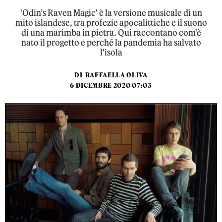
'Odin’s Raven Magic' è la versione musicale di un
mito islandese, tra profezie apocalittiche e il suono
di una marimba in pietra. Qui raccontano com'è
nato il progetto e perché la pandemia ha salvato
l'isola
DI
RAFFAELLA OLIVA
6 DICEMBRE 2020 07:03