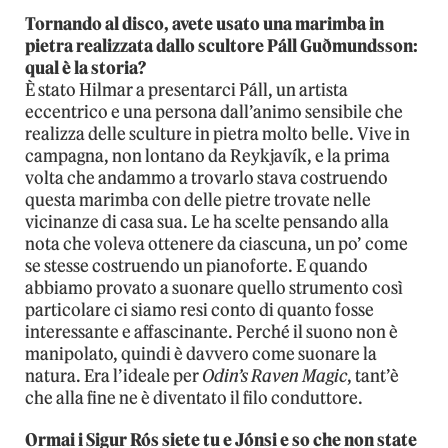
Tornando al disco, avete usato una marimba in
pietra realizzata dallo scultore Páll Guðmundsson:
qual è la storia?
È stato Hilmar a presentarci Páll, un artista
eccentrico e una persona dall’animo sensibile che
realizza delle sculture in pietra molto belle. Vive in
campagna, non lontano da Reykjavík, e la prima
volta che andammo a trovarlo stava costruendo
questa marimba con delle pietre trovate nelle
vicinanze di casa sua. Le ha scelte pensando alla
nota che voleva ottenere da ciascuna, un po’ come
se stesse costruendo un pianoforte. E quando
abbiamo provato a suonare quello strumento così
particolare ci siamo resi conto di quanto fosse
interessante e affascinante. Perché il suono non è
manipolato, quindi è davvero come suonare la
natura. Era l’ideale per
Odin’s Raven Magic
, tant’è
che alla fine ne è diventato il filo conduttore.
Ormai i Sigur Rós siete tu e Jónsi e so che non state