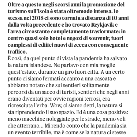
Oltre a questo negli scorsi anni la promozione del
turismo sull’isola è stata oltremodo intensa. Io
stessa nel 2018 ci sono tornata a distanza di 10 anni
dalla volta precedente e ho trovato Reykjavík e
l’area circostante completamente trasformate: in
centro quasi solo hotel e negozi di souvenir, fuori
complessi di edifici nuovi di zecca con conseguente
traffico.
È così, da quel punto di vista la pandemia ha salvato
la natura islandese. Ne parlavo con mia moglie
quest’estate, durante un giro fuori città. A un certo
punto ci siamo fermati accanto a una cascata e
abbiamo notato che sui sentieri solitamente
percorsi da un sacco di turisti, sentieri che negli anni
erano diventati per ovvie ragioni terrosi, era
ricresciuta l’erba. Wow, ci siamo detti, la natura si
sta riprendendo il suo spazio. Ed è una cosa positiva:
meno macchine noleggiate per le strade, meno voli
che atterrano… Mi rendo conto che la pandemia sia
un evento terribile, ma è come se la natura ci stesse