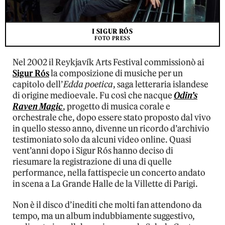
I SIGUR RÓS
FOTO PRESS
Nel 2002 il Reykjavík Arts Festival commissionò ai
Sigur Rós
la composizione di musiche per un
capitolo dell’
Edda poetica
, saga letteraria islandese
di origine medioevale. Fu così che nacque
Odin’s
Raven Magic
, progetto di musica corale e
orchestrale che, dopo essere stato proposto dal vivo
in quello stesso anno, divenne un ricordo d’archivio
testimoniato solo da alcuni video online. Quasi
vent’anni dopo i Sigur Rós hanno deciso di
riesumare la registrazione di una di quelle
performance, nella fattispecie un concerto andato
in scena a La Grande Halle de la Villette di Parigi.
Non è il disco d’inediti che molti fan attendono da
tempo, ma un album indubbiamente suggestivo,