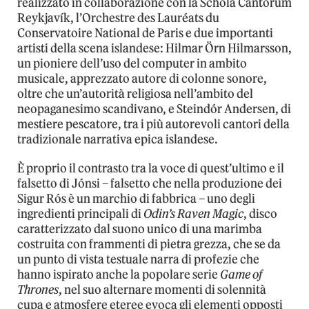
realizzato in collaborazione con la Schola Cantorum
Reykjavík, l’Orchestre des Lauréats du
Conservatoire National de Paris e due importanti
artisti della scena islandese: Hilmar Örn Hilmarsson,
un pioniere dell’uso del computer in ambito
musicale, apprezzato autore di colonne sonore,
oltre che un’autorità religiosa nell’ambito del
neopaganesimo scandivano, e Steindór Andersen, di
mestiere pescatore, tra i più autorevoli cantori della
tradizionale narrativa epica islandese.
È proprio il contrasto tra la voce di quest’ultimo e il
falsetto di Jónsi – falsetto che nella produzione dei
Sigur Rós è un marchio di fabbrica – uno degli
ingredienti principali di
Odin’s Raven Magic
, disco
caratterizzato dal suono unico di una marimba
costruita con frammenti di pietra grezza, che se da
un punto di vista testuale narra di profezie che
hanno ispirato anche la popolare serie
Game of
Thrones
, nel suo alternare momenti di solennità
cupa e atmosfere eteree evoca gli elementi opposti