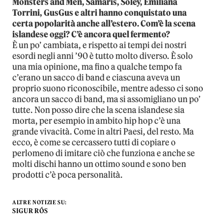
Monsters and Men, Samaris, Sóley, Emiliana
Torrini, GusGus e altri hanno conquistato una
certa popolarità anche all’estero. Com’è la scena
islandese oggi? C’è ancora quel fermento?
È un po’ cambiata, e rispetto ai tempi dei nostri
esordi negli anni ’90 è tutto molto diverso. È solo
una mia opinione, ma fino a qualche tempo fa
c’erano un sacco di band e ciascuna aveva un
proprio suono riconoscibile, mentre adesso ci sono
ancora un sacco di band, ma si assomigliano un po’
tutte. Non posso dire che la scena islandese sia
morta, per esempio in ambito hip hop c’è una
grande vivacità. Come in altri Paesi, del resto. Ma
ecco, è come se cercassero tutti di copiare o
perlomeno di imitare ciò che funziona e anche se
molti dischi hanno un ottimo sound e sono ben
prodotti c’è poca personalità.
ALTRE NOTIZIE SU:
SIGUR RÓS