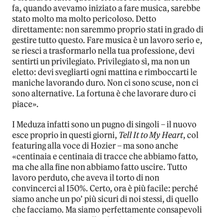
fa, quando avevamo iniziato a fare musica, sarebbe
stato molto ma molto pericoloso. Detto
direttamente: non saremmo proprio stati in grado di
gestire tutto questo. Fare musica è un lavoro serio e,
se riesci a trasformarlo nella tua professione, devi
sentirti un privilegiato. Privilegiato sì, ma non un
eletto: devi svegliarti ogni mattina e rimboccarti le
maniche lavorando duro. Non ci sono scuse, non ci
sono alternative. La fortuna è che lavorare duro ci
piace».
I Meduza infatti sono un pugno di singoli – il nuovo
esce proprio in questi giorni,
Tell It to My Heart
, col
featuring alla voce di Hozier – ma sono anche
«centinaia e centinaia di tracce che abbiamo fatto,
ma che alla fine non abbiamo fatto uscire. Tutto
lavoro perduto, che aveva il torto di non
convincerci al 150%. Certo, ora è più facile: perché
siamo anche un po’ più sicuri di noi stessi, di quello
che facciamo. Ma siamo perfettamente consapevoli