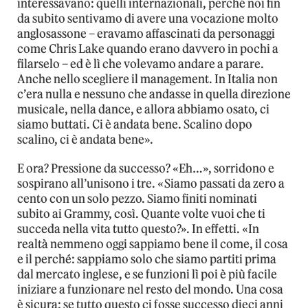
interessavano: quelli internazionali, perché noi fin
da subito sentivamo di avere una vocazione molto
anglosassone – eravamo affascinati da personaggi
come Chris Lake quando erano davvero in pochi a
filarselo – ed è lì che volevamo andare a parare.
Anche nello scegliere il management. In Italia non
c’era nulla e nessuno che andasse in quella direzione
musicale, nella dance, e allora abbiamo osato, ci
siamo buttati. Ci è andata bene. Scalino dopo
scalino, ci è andata bene».
E ora? Pressione da successo? «Eh…», sorridono e
sospirano all’unisono i tre. «Siamo passati da zero a
cento con un solo pezzo. Siamo finiti nominati
subito ai Grammy, così. Quante volte vuoi che ti
succeda nella vita tutto questo?». In effetti. «In
realtà nemmeno oggi sappiamo bene il come, il cosa
e il perché: sappiamo solo che siamo partiti prima
dal mercato inglese, e se funzioni lì poi è più facile
iniziare a funzionare nel resto del mondo. Una cosa
è sicura: se tutto questo ci fosse successo dieci anni