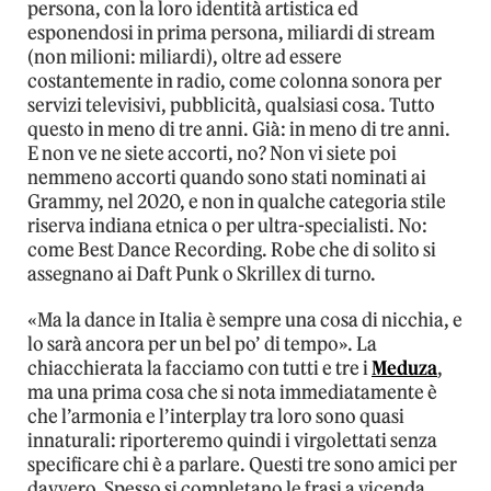
persona, con la loro identità artistica ed
esponendosi in prima persona, miliardi di stream
(non milioni: miliardi), oltre ad essere
costantemente in radio, come colonna sonora per
servizi televisivi, pubblicità, qualsiasi cosa. Tutto
questo in meno di tre anni. Già: in meno di tre anni.
E non ve ne siete accorti, no? Non vi siete poi
nemmeno accorti quando sono stati nominati ai
Grammy, nel 2020, e non in qualche categoria stile
riserva indiana etnica o per ultra-specialisti. No:
come Best Dance Recording. Robe che di solito si
assegnano ai Daft Punk o Skrillex di turno.
«Ma la dance in Italia è sempre una cosa di nicchia, e
lo sarà ancora per un bel po’ di tempo». La
chiacchierata la facciamo con tutti e tre i
Meduza
,
ma una prima cosa che si nota immediatamente è
che l’armonia e l’interplay tra loro sono quasi
innaturali: riporteremo quindi i virgolettati senza
specificare chi è a parlare. Questi tre sono amici per
davvero. Spesso si completano le frasi a vicenda