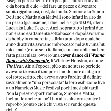
Bisogna però smentire un po’ quest’aura da favola –
o da botta di culo – del fare un pezzo e diventare
subito gigafamosi, così, dal nulla. Simone aka Simon
De Jano e Mattia aka Madwill sono infatti in giro da
un pezzo (già insieme, i due, nella sigla SDJM); idem
Luca aka Luke Degree. Anzi, soprattutto i primi due
non erano esattamente sottobosco e dopolavorismo
da hobby in cameretta, a dirla tutta: dopo qualche
anno di attività avevano imbroccato nel 2017 una hit
mica male (e non solo italiana) con una abile ma ben
fatta paraculata, ovvero una
cover dance di
I Wanna
Dance with Somebody
di Whitney Houston, a nome
The Heat
. Ah: all’epoca, più o meno stesso periodo,
avevano trovato il tempo e il modo pure di litigare
col sottoscritto, che aveva avuto l’ardire di definire
testualmente “una poracciata” la loro esibizione live
a un Nameless Music Festival pochi mesi più tardi.
Non la presero sportivamente, Simone e Mattia,
incitando anche un po’ i fan alla shitstorm contro il
reprobo (contro cioè chi vi sta scrivendo queste
righe).