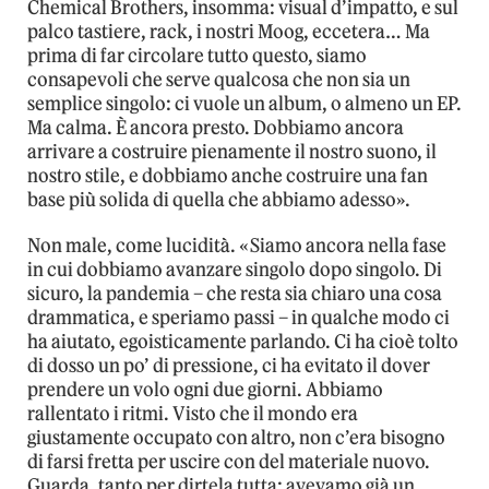
Chemical Brothers, insomma: visual d’impatto, e sul
palco tastiere, rack, i nostri Moog, eccetera… Ma
prima di far circolare tutto questo, siamo
consapevoli che serve qualcosa che non sia un
semplice singolo: ci vuole un album, o almeno un EP.
Ma calma. È ancora presto. Dobbiamo ancora
arrivare a costruire pienamente il nostro suono, il
nostro stile, e dobbiamo anche costruire una fan
base più solida di quella che abbiamo adesso».
Non male, come lucidità. «Siamo ancora nella fase
in cui dobbiamo avanzare singolo dopo singolo. Di
sicuro, la pandemia – che resta sia chiaro una cosa
drammatica, e speriamo passi – in qualche modo ci
ha aiutato, egoisticamente parlando. Ci ha cioè tolto
di dosso un po’ di pressione, ci ha evitato il dover
prendere un volo ogni due giorni. Abbiamo
rallentato i ritmi. Visto che il mondo era
giustamente occupato con altro, non c’era bisogno
di farsi fretta per uscire con del materiale nuovo.
Guarda, tanto per dirtela tutta: avevamo già un