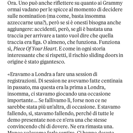
Ora. Uno può anche riflettere su quanto ai Grammy
ormai vadano per le spicce al momento di decidere
sulle nomination (ma come, basta insomma
azzeccarne una?), però se si è onesti bisogna anche
aggiungere: accidenti, però, se gli è bastata una
traccia per arrivare a tanto vuol dire che quella
traccia era figa. O almeno, che funziona. Funziona
sì,
Piece Of Your Heart
. E come in ogni storia
interessante che si rispetti, il rischio sliding doors in
origine è stato gigantesco.
«Eravamo a Londra a fare una session di
registrazioni. Di session ne avevamo fatte centinaia
in passato, ma questa era la prima a Londra,
insomma, ci stavamo giocando una occasione
importante… Se fallivamo lì, forse non ce ne
sarebbe stata più un’altra, di occasione. E stavamo
fallendo, sì, stavamo fallendo, perché di tutte le
demo presentate non ce n’era una che stesse
convincendo chi di dovere. Ne era rimasta una.