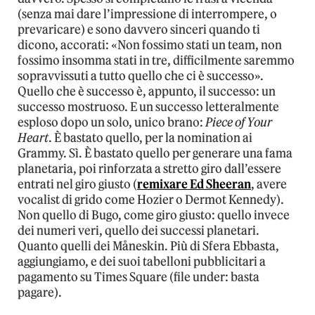
(senza mai dare l’impressione di interrompere, o
prevaricare) e sono davvero sinceri quando ti
dicono, accorati: «Non fossimo stati un team, non
fossimo insomma stati in tre, difficilmente saremmo
sopravvissuti a tutto quello che ci è successo».
Quello che è successo è, appunto, il successo: un
successo mostruoso. E un successo letteralmente
esploso dopo un solo, unico brano:
Piece of Your
Heart
. È bastato quello, per la nomination ai
Grammy. Sì. È bastato quello per generare una fama
planetaria, poi rinforzata a stretto giro dall’essere
entrati nel giro giusto (
remixare Ed Sheeran
, avere
vocalist di grido come Hozier o Dermot Kennedy).
Non quello di Bugo, come giro giusto: quello invece
dei numeri veri, quello dei successi planetari.
Quanto quelli dei Måneskin. Più di Sfera Ebbasta,
aggiungiamo, e dei suoi tabelloni pubblicitari a
pagamento su Times Square (file under: basta
pagare).