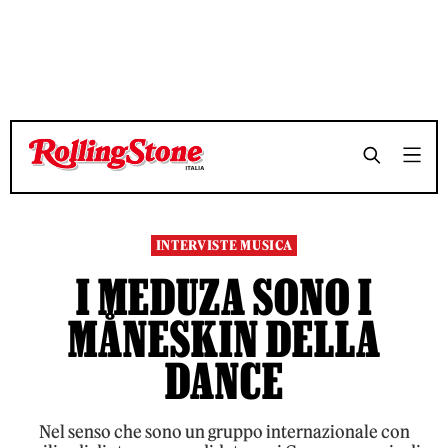
TEMPO DI LETTURA 12 MINUTI
TEMPO DI LETTURA 12 MINUTI
SHARE
SHARE
INTERVISTE MUSICA
I MEDUZA SONO I
MÅNESKIN DELLA
DANCE
Nel senso che sono un gruppo internazionale con