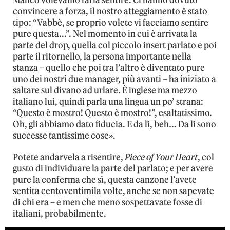
Manco volevamo farla sentire. Ci hanno dovuto
convincere a forza, il nostro atteggiamento è stato
tipo: “Vabbè, se proprio volete vi facciamo sentire
pure questa…”. Nel momento in cui è arrivata la
parte del drop, quella col piccolo insert parlato e poi
parte il ritornello, la persona importante nella
stanza – quello che poi tra l’altro è diventato pure
uno dei nostri due manager, più avanti – ha iniziato a
saltare sul divano ad urlare. È inglese ma mezzo
italiano lui, quindi parla una lingua un po’ strana:
“Questo è mostro! Questo è mostro!”, esaltatissimo.
Oh, gli abbiamo dato fiducia. E da lì, beh… Da lì sono
successe tantissime cose».
Potete andarvela a risentire,
Piece of Your Heart
, col
gusto di individuare la parte del parlato; e per avere
pure la conferma che sì, questa canzone l’avete
sentita centoventimila volte, anche se non sapevate
di chi era – e men che meno sospettavate fosse di
italiani, probabilmente.