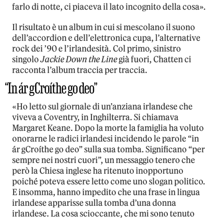
farlo di notte, ci piaceva il lato incognito della cosa».
Il risultato è un album in cui si mescolano il suono
dell’accordion e dell’elettronica cupa, l’alternative
rock dei ’90 e l’irlandesità. Col primo, sinistro
singolo
Jackie Down the Line
già fuori, Chatten ci
racconta l’album traccia per traccia.
“In ár gCroíthe go deo”
«Ho letto sul giornale di un’anziana irlandese che
viveva a Coventry, in Inghilterra. Si chiamava
Margaret Keane. Dopo la morte la famiglia ha voluto
onorarne le radici irlandesi incidendo le parole “in
ár gCroíthe go deo” sulla sua tomba. Significano “per
sempre nei nostri cuori”, un messaggio tenero che
però la Chiesa inglese ha ritenuto inopportuno
poiché poteva essere letto come uno slogan politico.
E insomma, hanno impedito che una frase in lingua
irlandese apparisse sulla tomba d’una donna
irlandese. La cosa scioccante, che mi sono tenuto