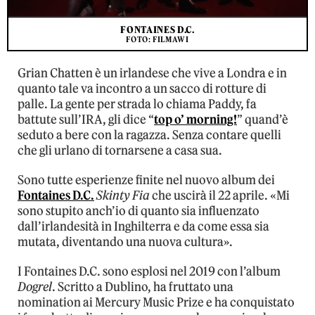
FONTAINES D.C.
FOTO: FILMAWI
Grian Chatten è un irlandese che vive a Londra e in
quanto tale va incontro a un sacco di rotture di
palle. La gente per strada lo chiama Paddy, fa
battute sull’IRA, gli dice “
top o’ morning!
” quand’è
seduto a bere con la ragazza. Senza contare quelli
che gli urlano di tornarsene a casa sua.
Sono tutte esperienze finite nel nuovo album dei
Fontaines D.C.
Skinty Fia
che uscirà il 22 aprile. «Mi
sono stupito anch’io di quanto sia influenzato
dall’irlandesità in Inghilterra e da come essa sia
mutata, diventando una nuova cultura».
I Fontaines D.C. sono esplosi nel 2019 con l’album
Dogrel
. Scritto a Dublino, ha fruttato una
nomination ai Mercury Music Prize e ha conquistato