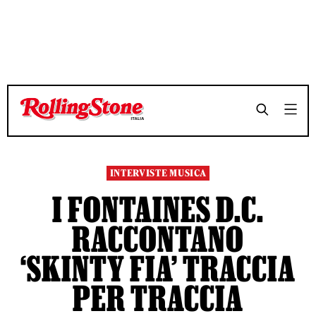
TEMPO DI LETTURA 10 MINUTI
TEMPO DI LETTURA 10 MINUTI
SHARE
SHARE
INTERVISTE MUSICA
I FONTAINES D.C.
RACCONTANO
‘SKINTY FIA’ TRACCIA
PER TRACCIA