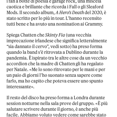
i fan a botte di poesia e garage rock, una miscela
caotica e brillante che ricorda i Fall o gli Sleaford
Mods. Il secondo album,
A Hero’s Death
del 2020, è
stato scritto per lo più in tour. L’hanno recensito
tutti bene e ha avuto una nomination ai Grammy.
Spiega Chatten che
Skinty Fia
(una vecchia
imprecazione irlandese che significa letteralmente
“sia dannato il cervo”, vedi sotto) ha preso forma
quando la band s’è ritrovata a Dublino durante la
pandemia. È ispirato tra le altre cose da un vecchio
accordion che la madre di Chatten gli ha regalato
per Natale. «Me lo sono ritrovato per le mani e per
un paio di giorni l’ho suonato senza sapere come
farlo, ma ho capito che poteva essere uno spunto
interessante».
Il resto del disco ha preso forma a Londra durante
session notturne nella sala prove del gruppo. «È più
salutare scrivere durante il giorno, è anche più
facile. Abbiamo voluto vedere come sarebbe stato