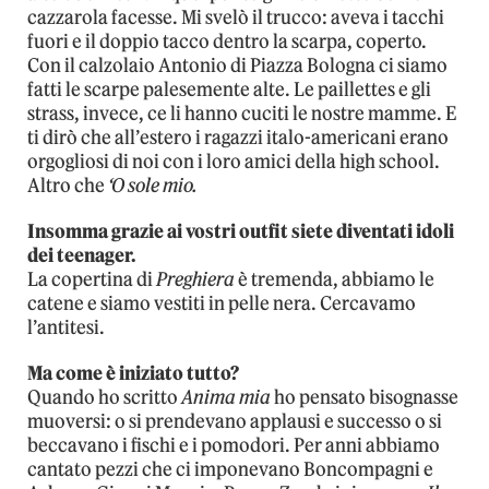
cazzarola facesse. Mi svelò il trucco: aveva i tacchi
fuori e il doppio tacco dentro la scarpa, coperto.
Con il calzolaio Antonio di Piazza Bologna ci siamo
fatti le scarpe palesemente alte. Le paillettes e gli
strass, invece, ce li hanno cuciti le nostre mamme. E
ti dirò che all’estero i ragazzi italo-americani erano
orgogliosi di noi con i loro amici della high school.
Altro che
‘O sole mio.
Insomma grazie ai vostri outfit siete diventati idoli
dei teenager.
La copertina di
Preghiera
è tremenda, abbiamo le
catene e siamo vestiti in pelle nera. Cercavamo
l’antitesi.
Ma come è iniziato tutto?
Quando ho scritto
Anima mia
ho pensato bisognasse
muoversi: o si prendevano applausi e successo o si
beccavano i fischi e i pomodori. Per anni abbiamo
cantato pezzi che ci imponevano Boncompagni e