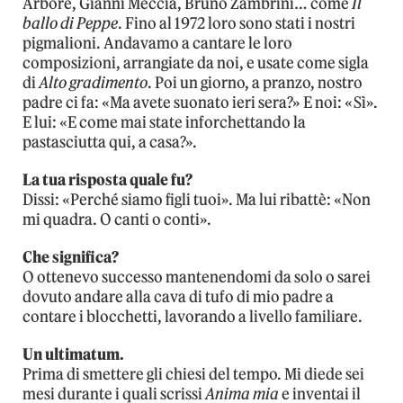
Arbore, Gianni Meccia, Bruno Zambrini… come
Il
ballo di Peppe
. Fino al 1972 loro sono stati i nostri
pigmalioni. Andavamo a cantare le loro
composizioni, arrangiate da noi, e usate come sigla
di
Alto gradimento
. Poi un giorno, a pranzo, nostro
padre ci fa: «Ma avete suonato ieri sera?» E noi: «Sì».
E lui: «E come mai state inforchettando la
pastasciutta qui, a casa?».
La tua risposta quale fu?
Dissi: «Perché siamo figli tuoi». Ma lui ribattè: «Non
mi quadra. O canti o conti».
Che significa?
O ottenevo successo mantenendomi da solo o sarei
dovuto andare alla cava di tufo di mio padre a
contare i blocchetti, lavorando a livello familiare.
Un ultimatum.
Prima di smettere gli chiesi del tempo. Mi diede sei
mesi durante i quali scrissi
Anima mia
e inventai il