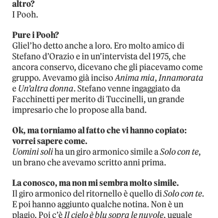
altro?
I Pooh.
Pure i Pooh?
Gliel’ho detto anche a loro. Ero molto amico di
Stefano d’Orazio e in un’intervista del 1975, che
ancora conservo, dicevano che gli piacevamo come
gruppo. Avevamo già inciso
Anima mia
,
Innamorata
e
Un’altra donna
. Stefano venne ingaggiato da
Facchinetti per merito di Tuccinelli, un grande
impresario che lo propose alla band.
Ok, ma torniamo al fatto che vi hanno copiato:
vorrei sapere come.
Uomini soli
ha un giro armonico simile a
Solo con te
,
un brano che avevamo scritto anni prima.
La conosco, ma non mi sembra molto simile.
Il giro armonico del ritornello è quello di
Solo con te
.
E poi hanno aggiunto qualche notina. Non è un
plagio. Poi c’è
Il cielo è blu sopra le nuvole
, uguale