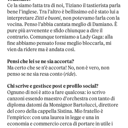
Ce la siamo fatta tra di noi, Tiziano il tastierista parla
bene l’inglese. Tra l’altro è bellissimo ed è stato lui a
interpretare
Zitti e buoni
, non potevamo farla con la
vocina. Penso l’abbia cantata meglio di Damiano. È
pure più avvenente e sfido chiunque a dire il
contrario. Comunque torniamo a Lady Gaga: alla
fine abbiamo pensato fosse meglio bloccarla, mi
vien da ridere ma è andata così.
Pensi che lei se ne sia accorta?
Ma certo che se n’è accorta! No, non è vero, non
penso se ne sia resa conto (
ride
).
Chi scrive e gestisce post e profilo social?
Ognuno di noi è atto a fare qualcosa: io scrivo
canzoni essendo maestro d’orchestra con tanto di
diploma datomi da Monsignor Bartolucci, direttore
del coro della cappella Sistina. Mio fratello è
l’empirico: con una laurea in legge e una in
economia e commercio cerca di portare in utile i