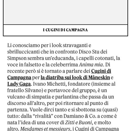
I CUGINI DI CAMPAGNA
Li conosciamo per i look stravaganti e
sbrilluccicanti che in confronto Disco Stu dei
Simpson sembra un’educanda, i capelli cotonati, la
voce in falsetto e la celeberrima
Anima mia
. Di
recente però si è tornato a parlare dei
Cugini di
Campagna
per
la diatriba sui look di Måneskin
e
Lady Gaga
. Ivano Michetti, fondatore (insieme al
fratello Silvano) e portavoce del gruppo, è un
vulcano di simpatia e parlantina che passa da un
discorso all’altro, per poi ritornare al punto di
partenza. Vuole dirci tanto e si sbottona su (quasi)
tutto: dalla “rivalità” con Damiano & Co. a come è
nata l’idea di una cover di
Zitti e Buoni
, e molto
altro.
Mesdames et messieurs
, i Cugini di Campagna