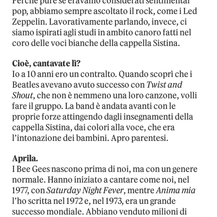
Perché pure se eravamo considerati sentimental
pop, abbiamo sempre ascoltato il rock, come i Led
Zeppelin. Lavorativamente parlando, invece, ci
siamo ispirati agli studi in ambito canoro fatti nel
coro delle voci bianche della cappella Sistina.
Cioè, cantavate lì?
Io a 10 anni ero un contralto. Quando scoprì che i
Beatles avevano avuto successo con
Twist and
Shout
, che non è nemmeno una loro canzone, volli
fare il gruppo. La band è andata avanti con le
proprie forze attingendo dagli insegnamenti della
cappella Sistina, dai colori alla voce, che era
l’intonazione dei bambini. Apro parentesi.
Aprila.
I Bee Gees nascono prima di noi, ma con un genere
normale. Hanno iniziato a cantare come noi, nel
1977, con
Saturday Night Fever
, mentre
Anima mia
l’ho scritta nel 1972 e, nel 1973, era un grande
successo mondiale. Abbiano venduto milioni di