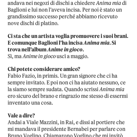
andava nei negozi di dischi a chiedere
Anima mia
di
Baglioni e lui non l’aveva incisa. Per noi è stato un
grandissimo successo perché abbiamo ricevuto
nove dischi di platino.
Ci sta che un artista voglia promuovere i suoi brani.
E comunque Baglioni l’ha incisa
Anima mia
. Si
trova nell’album
Anime in gioco
.
Sì, ma
Anime in gioco
uscì a maggio.
Chi potete considerare amico?
Fabio Fazio, in primis. Un gran signore che ci ha
sempre invitato. E poi non ci ha aiutato nessuno, ce
la siamo sempre sudata. Quando scrissi
Anima mia
ero sicuro del brano e ringrazio me stesso di essermi
inventato una cosa.
Vale a dire?
Andai a Viale Mazzini, in Rai, e dissi al portiere che
mi mandava il presidente Bernabei per parlare con
Bruno Voglino. Chiamarono Voglino che mi invitò