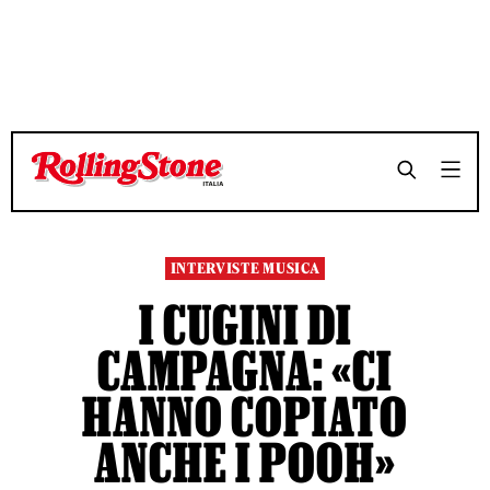
TEMPO DI LETTURA 17 MINUTI
TEMPO DI LETTURA 17 MINUTI
SHARE
SHARE
INTERVISTE MUSICA
I CUGINI DI
CAMPAGNA: «CI
HANNO COPIATO
ANCHE I POOH»