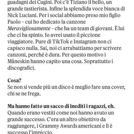
guadagni dei Cugini. Poi c’è Tiziano il bello, un
grande tastierista. Infine la splendida voce bianca di
Nick Luciani. Per i social abbiamo preso mio figlio
Paolo – cui ho dedicato la canzone
Meravigliosamente
– che ha un team di giovani. È lui
che ci ha spinto. Io avrei usato il piccione
viaggiatore. Pure di TikTok e Instagram non ci
capisco nulla. Sai, noi ci arrabattiamo per scrivere
canzoni, perché è dura. Per questo motivo i
Måneskin hanno capito una cosa. Soprattutto i
discografici.
Cosa?
Se non si vende più un disco è meglio fare una cover,
chi se ne frega.
Ma hanno fatto un sacco di inediti i ragazzi, eh.
Quando erano vestiti come noi hanno avuto un
grande successo. C’era un altro obiettivo da
raggiungere, i Grammy Awards americani e lì è
successo l’impiccio.