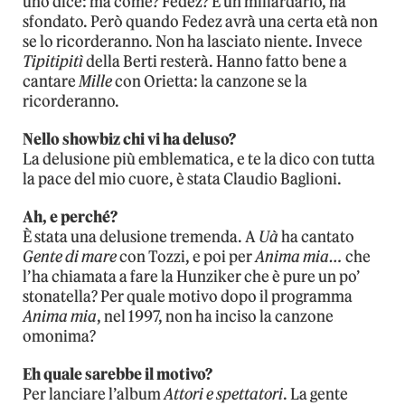
uno dice: ma come? Fedez? È un miliardario, ha
sfondato. Però quando Fedez avrà una certa età non
se lo ricorderanno. Non ha lasciato niente. Invece
Tipitipitì
della Berti resterà. Hanno fatto bene a
cantare
Mille
con Orietta: la canzone se la
ricorderanno.
Nello showbiz chi vi ha deluso?
La delusione più emblematica, e te la dico con tutta
la pace del mio cuore, è stata Claudio Baglioni.
Ah, e perché?
È stata una delusione tremenda. A
Uà
ha cantato
Gente di mare
con Tozzi, e poi per
Anima mia…
che
l’ha chiamata a fare la Hunziker che è pure un po’
stonatella? Per quale motivo dopo il programma
Anima mia
, nel 1997, non ha inciso la canzone
omonima?
Eh quale sarebbe il motivo?
Per lanciare l’album
Attori e spettatori
. La gente