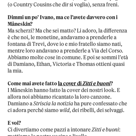
(o Country Cousins che dir si voglia), senza freni.
Dimmi un po’ Ivano, ma ce l’avete davvero con i
Måneskin?
Ma scherzi? Ma che sei matto? Li adoro, la differenza
è che noi, le monetine, andavamo a prenderle a
fontana di Trevi, dove io e mio fratello siamo nati,
mentre loro andavano a prenderle a Via del Corso.
Abbiamo molte cose in comune. E poi se sommi l’età
di Damiano, Ethan, Victoria e Thomas ottieni quasi
la mia.
Come mai avete fatto
la cover di
Zitti e buoni
?
I Måneskin hanno fatto la cover dei nostri look. E
allora noi abbiamo ricantato la loro canzone.
Damiano a
Striscia la notizia
ha pure confessato che
ci adora perché siamo
wild
, dei ribelli, dei selvaggi.
E voi?
Ci divertiamo come pazzi a intonare
Zitti e buoni
: