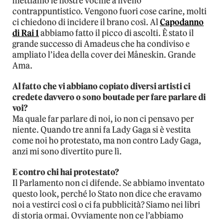
mettiamo le nostre vocine a livello
contrappuntistico. Vengono fuori cose carine, molti
ci chiedono di incidere il brano così. Al
Capodanno
di Rai 1
abbiamo fatto il picco di ascolti. È stato il
grande successo di Amadeus che ha condiviso e
ampliato l’idea della cover dei Måneskin. Grande
Ama.
Al fatto che vi abbiano copiato diversi artisti ci
credete davvero o sono boutade per fare parlare di
voi?
Ma quale far parlare di noi, io non ci pensavo per
niente. Quando tre anni fa Lady Gaga si è vestita
come noi ho protestato, ma non contro Lady Gaga,
anzi mi sono divertito pure lì.
E contro chi hai protestato?
Il Parlamento non ci difende. Se abbiamo inventato
questo look, perché lo Stato non dice che eravamo
noi a vestirci così o ci fa pubblicità? Siamo nei libri
di storia ormai. Ovviamente non ce l’abbiamo