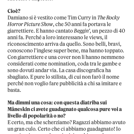
Cioè?
Damiano si è vestito come Tim Curry in
The Rocky
Horror Picture Show
, che 50 anni fa portava le
giarrettiere. E hanno cantato
Beggin’
, un pezzo di 40
anni fa. Perché a loro interessano le views, il
riconoscimento arriva da quello. Sono belli, bravi,
conoscono l’inglese super bene, ma hanno toppato.
Con giarrettiere e una cover non li hanno nemmeno
considerati come nomination, coda tra le gambe e
sono dovuti andar via. La casa discografica ha
sbagliato. E pure lo stilista, di cui non farò il nome
perché non voglio fare pubblicità a chi sa imitare e
basta.
Ma dimmi una cosa: con questa diatriba sui
Måneskin ci avete guadagnato qualcosa pure voi a
livello di popolarità o no?
E certo, ma che scherziamo? Ragazzi abbiamo avuto
un gran culo. Certo che ci abbiamo guadagnato! Io