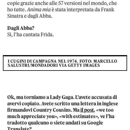
copie grazie anche alle 57 versioni nel mondo, che
ho tutte.
Anima mia
è stata interpretata da Frank
Sinatra e dagli Abba.
Dagli Abba?
Sì, l’ha cantata Frida.
I CUGINI DI CAMPAGNA NEL 1974. FOTO: MARCELLO
SALUSTRI/MONDADORI VIA GETTY IMAGES
Ok, ma torniamo a Lady Gaga. L’avete accusata di
avervi copiato. Avete scritto una lettera in inglese
firmandovi Country Cousins. Ma
il post
, «we too
much appreciate you», «with estimates», ve l’ha
tradotto qualcuno o siete andati su Google
Translate?