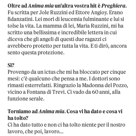
Oltre ad
Anima mia
un’altra vostra hit è
Preghiera
.
Fu scritta per Jole Ruzzini ed Ettore Angioy. Erano
fidanzatini. Lei morì di leucemia fulminante e lui si
tolse la vita. La mamma di lei, Maria Ruzzini, mi ha
scritto una bellissima e incredibile lettera in cui
diceva che gli angeli di questi due ragazzi ci
avrebbero protetto per tutta la vita. E ti dirò, ancora
sento questa protezione.
Sì?
Provengo da un ictus che mi ha bloccato per cinque
mesi: c’è qualcuno che pensa a me. I dottori sono
rimasti esterrefatti. Ringrazio la Madonna del Pozzo,
vicino a Fontana di Trevi. Ci vado da 60 anni, alla
funzione serale.
Torniamo ad
Anima mia
. Cosa vi ha dato e cosa vi
ha tolto?
Ci ha dato tutto e non ci ha tolto niente per il nostro
lavoro, che poi, lavoro…