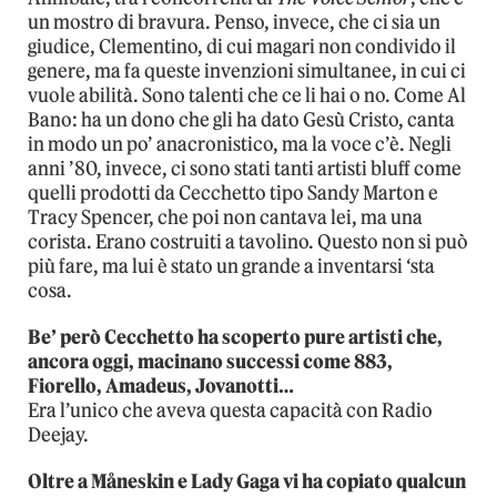
un mostro di bravura. Penso, invece, che ci sia un
giudice, Clementino, di cui magari non condivido il
genere, ma fa queste invenzioni simultanee, in cui ci
vuole abilità. Sono talenti che ce li hai o no. Come Al
Bano: ha un dono che gli ha dato Gesù Cristo, canta
in modo un po’ anacronistico, ma la voce c’è. Negli
anni ’80, invece, ci sono stati tanti artisti bluff come
quelli prodotti da Cecchetto tipo Sandy Marton e
Tracy Spencer, che poi non cantava lei, ma una
corista. Erano costruiti a tavolino. Questo non si può
più fare, ma lui è stato un grande a inventarsi ‘sta
cosa.
Be’ però Cecchetto ha scoperto pure artisti che,
ancora oggi, macinano successi come 883,
Fiorello, Amadeus, Jovanotti…
Era l’unico che aveva questa capacità con Radio
Deejay.
Oltre a Måneskin e Lady Gaga vi ha copiato qualcun