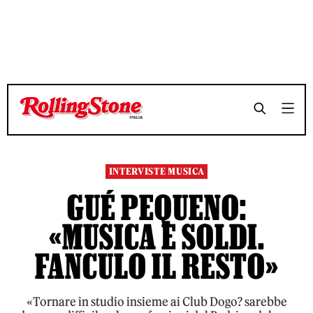
TEMPO DI LETTURA 7 MINUTI
TEMPO DI LETTURA 7 MINUTI
SHARE
SHARE
INTERVISTE MUSICA
GUÉ PEQUENO:
«MUSICA E SOLDI.
FANCULO IL RESTO»
«Tornare in studio insieme ai Club Dogo? sarebbe