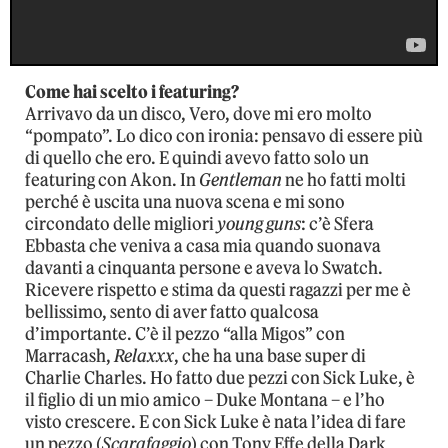
Come hai scelto i featuring?
Arrivavo da un disco, Vero, dove mi ero molto
“pompato”. Lo dico con ironia: pensavo di essere più
di quello che ero. E quindi avevo fatto solo un
featuring con Akon. In
Gentleman
ne ho fatti molti
perché è uscita una nuova scena e mi sono
circondato delle migliori
young guns
: c’è Sfera
Ebbasta che veniva a casa mia quando suonava
davanti a cinquanta persone e aveva lo Swatch.
Ricevere rispetto e stima da questi ragazzi per me è
bellissimo, sento di aver fatto qualcosa
d’importante. C’è il pezzo “alla Migos” con
Marracash,
Relaxxx
, che ha una base super di
Charlie Charles. Ho fatto due pezzi con Sick Luke, è
il figlio di un mio amico – Duke Montana – e l’ho
visto crescere. E con Sick Luke è nata l’idea di fare
un pezzo (
Scarafaggio
) con Tony Effe della Dark