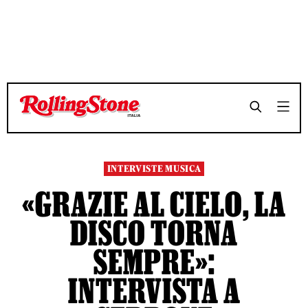
TEMPO DI LETTURA 7 MINUTI
TEMPO DI LETTURA 7 MINUTI
SHARE
SHARE
INTERVISTE MUSICA
«GRAZIE AL CIELO, LA
DISCO TORNA
SEMPRE»:
INTERVISTA A