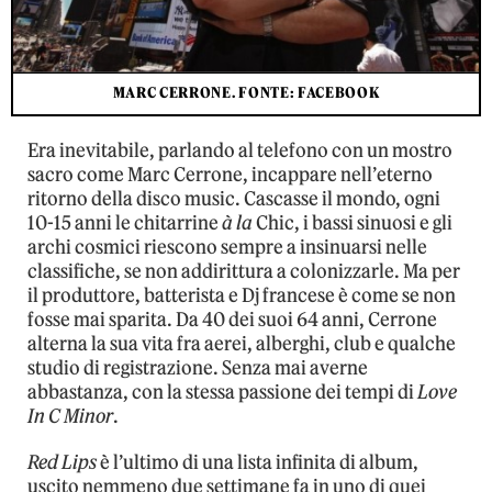
MARC CERRONE. FONTE: FACEBOOK
Era inevitabile, parlando al telefono con un mostro
sacro come Marc Cerrone, incappare nell’eterno
ritorno della disco music. Cascasse il mondo, ogni
10-15 anni le chitarrine
à la
Chic, i bassi sinuosi e gli
archi cosmici riescono sempre a insinuarsi nelle
classifiche, se non addirittura a colonizzarle. Ma per
il produttore, batterista e Dj francese è come se non
fosse mai sparita. Da 40 dei suoi 64 anni, Cerrone
alterna la sua vita fra aerei, alberghi, club e qualche
studio di registrazione. Senza mai averne
abbastanza, con la stessa passione dei tempi di
Love
In C Minor
.
Red Lips
è l’ultimo di una lista infinita di album,
uscito nemmeno due settimane fa in uno di quei