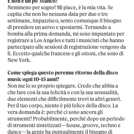
E non è un po’ stanco?
Nemmeno per sogno! Mi piace, è la mia vita. Se
capita che non ho nessuna data per due o tre
settimane, impazzisco, sento comunque il bisogno
di prendere un aereo e spostarmi. Tornando a
bomba alla prima domanda, mi sono impuntato per
registrare a Los Angeles e tutti i musicisti che hanno
partecipato alle sessioni di registrazione vengono da
lì. Eccetto qualche francese e gli ottoni, che sono di
New York.
Come spiega questo perenne ritorno della disco
music ogni 10-15 anni?
Non me lo so proprio spiegare. Credo che abbia a
che fare con la sua felicità e con la sua sensualità,
due elementi che difficilmente trovi in altri generi.
Per il tuo corpo, niente è più felice della disco. La
vera domanda è: perché ci sono ancora gli
strumenti? Probabilmente, perché dopo un periodo
di strumenti sintetizzati—house, groove, techno e
dance—la gente ha puntualmente il bisogno di