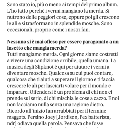
Sono stato io, più o meno ai tempi del primo album.
L’ho fatto perché i vermi mangiano la merda. Si
nutrono delle peggiori cose, eppure poi gli crescono
le ali e si trasformano in splendide mosche. Sono
eccezionali, proprio come i nostri fan.
Nessuno si è mai offeso per essere paragonato a un
insetto che mangia merda?
Tutti mangiamo merda. Ogni giorno siamo costretti
a vivere una condizione orribile, quella umana. La
musica degli Slipknot è qui per aiutare i vermi a
diventare mosche. Qualcosa su cui puoi contare,
qualcosa che ti aiuti a superare il giorno e ti faccia
crescere le ali per lasciarti volare per il mondo e
imparare. Offendersi è un problema di chi non ci
prende sul serio, di chi mischia le cose a cazzo. E noi
non facciamo nulla senza una ragione dietro.
Ricordo all’inizio fan arrabbiati per il termine
maggots. Persino Joey [Jordison, l’ex batterista,
ndr] odiava quella parola. Pensava che fosse