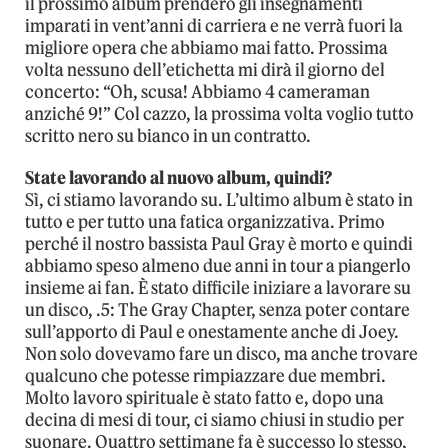
il prossimo album prenderò gli insegnamenti
imparati in vent’anni di carriera e ne verrà fuori la
migliore opera che abbiamo mai fatto. Prossima
volta nessuno dell’etichetta mi dirà il giorno del
concerto: “Oh, scusa! Abbiamo 4 cameraman
anziché 9!” Col cazzo, la prossima volta voglio tutto
scritto nero su bianco in un contratto.
State lavorando al nuovo album, quindi?
Sì, ci stiamo lavorando su. L’ultimo album è stato in
tutto e per tutto una fatica organizzativa. Primo
perché il nostro bassista Paul Gray è morto e quindi
abbiamo speso almeno due anni in tour a piangerlo
insieme ai fan. È stato difficile iniziare a lavorare su
un disco, .5: The Gray Chapter, senza poter contare
sull’apporto di Paul e onestamente anche di Joey.
Non solo dovevamo fare un disco, ma anche trovare
qualcuno che potesse rimpiazzare due membri.
Molto lavoro spirituale è stato fatto e, dopo una
decina di mesi di tour, ci siamo chiusi in studio per
suonare. Quattro settimane fa è successo lo stesso,