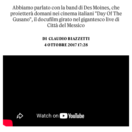
Abbiamo parlato con la band di Des Moines, che
proietterà domani nei cinema italiani "Day Of The
Gusano", il docufilm girato nel gigantesco live di
Città del Messico
DI
CLAUDIO BIAZZETTI
4 OTTOBRE 2017 17:28