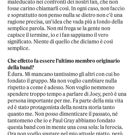
maleducato nei confronti dei nostri fan, che non
fosse carino chiamarli così. In ogni caso, non faccio
e soprattutto non penso nulla se dietro non c’è una
ragione precisa, un’idea che vada più a fondo della
semplice parola. Non mi frega se la gente non
capisce il termine, io e i fan sappiamo il vero
significato. Niente di quello che diciamo è così
semplice.
Che effetto fa essere l’ultimo membro originario
della band?
È dura. Mi mancano tantissimo gli altri con cui ho
fondato il gruppo. Ma non voglio cambiare nulla
rispetto a come è adesso. Non voglio nemmeno
spendere troppo tempo a parlare di Joey, però è una
persona importante per me. Fa parte della mia vita
ed è stato protagonista della nostra storia tanto
quanto me. Non posso dimenticare il passato, né
tantomeno che io e Paul Gray abbiamo fondato
questa band con in mente una cosa sola: la ferocia.
Ora non voglio sputare nel mio attuale piatto, però