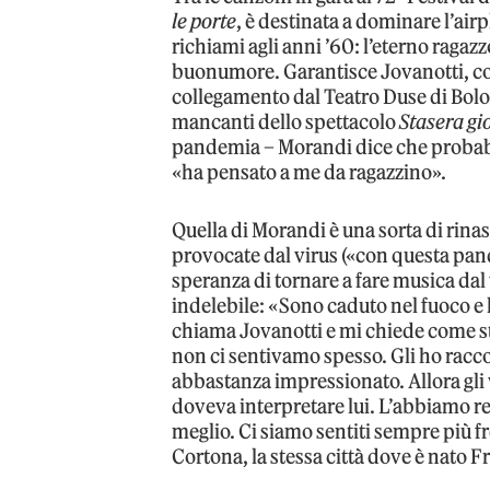
le porte
, è destinata a dominare l’air
richiami agli anni ’60: l’eterno ragaz
buonumore. Garantisce Jovanotti, c
collegamento dal Teatro Duse di Bolo
mancanti dello spettacolo
Stasera gi
pandemia – Morandi dice che probab
«ha pensato a me da ragazzino».
Quella di Morandi è una sorta di rinasc
provocate dal virus («con questa pan
speranza di tornare a fare musica dal 
indelebile: «Sono caduto nel fuoco e 
chiama Jovanotti e mi chiede come s
non ci sentivamo spesso. Gli ho racco
abbastanza impressionato. Allora gli 
doveva interpretare lui. L’abbiamo re
meglio. Ci siamo sentiti sempre più 
Cortona, la stessa città dove è nato F