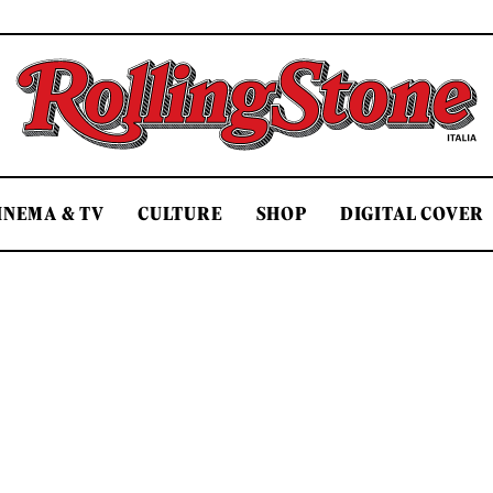
Rolling Stone Italia
INEMA & TV
CULTURE
SHOP
DIGITAL COVER