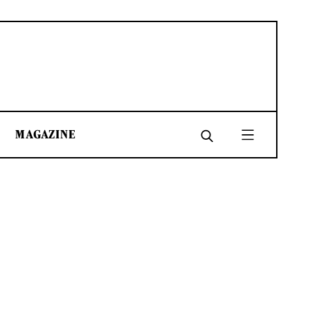
MAGAZINE
SHARE
SHARE