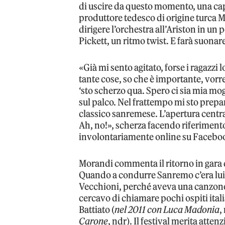
di uscire da questo momento, una capp
produttore tedesco di origine turca M
dirigere l’orchestra all’Ariston in u
Pickett, un ritmo twist. E farà suonare
«Già mi sento agitato, forse i ragazzi
tante cose, so che è importante, vorr
‘sto scherzo qua. Spero ci sia mia mog
sul palco. Nel frattempo mi sto prepa
classico sanremese. L’apertura centra
Ah, no!», scherza facendo riferimen
involontariamente online su Facebo
Morandi commenta il ritorno in gara 
Quando a condurre Sanremo c’era lui, 
Vecchioni, perché aveva una canzone 
cercavo di chiamare pochi ospiti ital
Battiato (
nel 2011 con Luca Madonia
,
Carone
, ndr). Il festival merita att