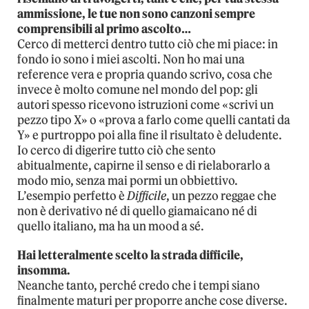
ammissione, le tue non sono canzoni sempre
comprensibili al primo ascolto…
Cerco di metterci dentro tutto ciò che mi piace: in
fondo io sono i miei ascolti. Non ho mai una
reference vera e propria quando scrivo, cosa che
invece è molto comune nel mondo del pop: gli
autori spesso ricevono istruzioni come «scrivi un
pezzo tipo X» o «prova a farlo come quelli cantati da
Y» e purtroppo poi alla fine il risultato è deludente.
Io cerco di digerire tutto ciò che sento
abitualmente, capirne il senso e di rielaborarlo a
modo mio, senza mai pormi un obbiettivo.
L’esempio perfetto è
Difficile
, un pezzo reggae che
non è derivativo né di quello giamaicano né di
quello italiano, ma ha un mood a sé.
Hai letteralmente scelto la strada difficile,
insomma.
Neanche tanto, perché credo che i tempi siano
finalmente maturi per proporre anche cose diverse.