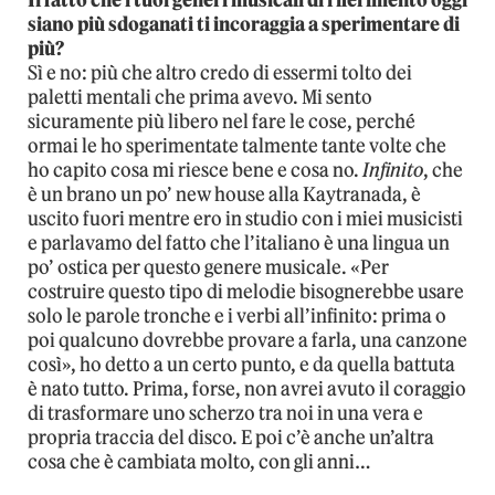
Il fatto che i tuoi generi musicali di riferimento oggi
siano più sdoganati ti incoraggia a sperimentare di
più?
Sì e no: più che altro credo di essermi tolto dei
paletti mentali che prima avevo. Mi sento
sicuramente più libero nel fare le cose, perché
ormai le ho sperimentate talmente tante volte che
ho capito cosa mi riesce bene e cosa no.
Infinito
, che
è un brano un po’ new house alla Kaytranada, è
uscito fuori mentre ero in studio con i miei musicisti
e parlavamo del fatto che l’italiano è una lingua un
po’ ostica per questo genere musicale. «Per
costruire questo tipo di melodie bisognerebbe usare
solo le parole tronche e i verbi all’infinito: prima o
poi qualcuno dovrebbe provare a farla, una canzone
così», ho detto a un certo punto, e da quella battuta
è nato tutto. Prima, forse, non avrei avuto il coraggio
di trasformare uno scherzo tra noi in una vera e
propria traccia del disco. E poi c’è anche un’altra
cosa che è cambiata molto, con gli anni…