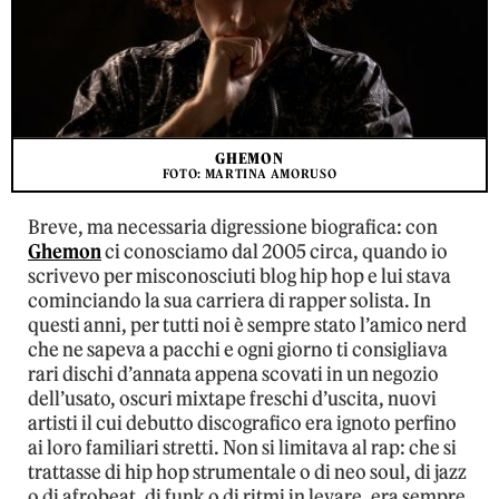
GHEMON
FOTO: MARTINA AMORUSO
Breve, ma necessaria digressione biografica: con
Ghemon
ci conosciamo dal 2005 circa, quando io
scrivevo per misconosciuti blog hip hop e lui stava
cominciando la sua carriera di rapper solista. In
questi anni, per tutti noi è sempre stato l’amico nerd
che ne sapeva a pacchi e ogni giorno ti consigliava
rari dischi d’annata appena scovati in un negozio
dell’usato, oscuri mixtape freschi d’uscita, nuovi
artisti il cui debutto discografico era ignoto perfino
ai loro familiari stretti. Non si limitava al rap: che si
trattasse di hip hop strumentale o di neo soul, di jazz
o di afrobeat, di funk o di ritmi in levare, era sempre