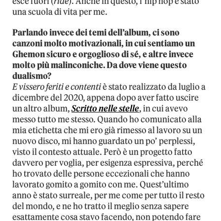
esce fuori (
ride
). Anche in questo, l’hip hop è stato
una scuola di vita per me.
Parlando invece dei temi dell’album, ci sono
canzoni molto motivazionali, in cui sentiamo un
Ghemon sicuro e orgoglioso di sé, e altre invece
molto più malinconiche. Da dove viene questo
dualismo?
E vissero feriti e contenti
è stato realizzato da luglio a
dicembre del 2020, appena dopo aver fatto uscire
un altro album,
Scritto nelle stelle
, in cui avevo
messo tutto me stesso. Quando ho comunicato alla
mia etichetta che mi ero già rimesso al lavoro su un
nuovo disco, mi hanno guardato un po’ perplessi,
visto il contesto attuale. Però è un progetto fatto
davvero per voglia, per esigenza espressiva, perché
ho trovato delle persone eccezionali che hanno
lavorato gomito a gomito con me. Quest’ultimo
anno è stato surreale, per me come per tutto il resto
del mondo, e ne ho tratto il meglio senza sapere
esattamente cosa stavo facendo, non potendo fare