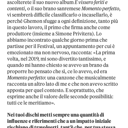
ascolterete il suo nuovo album
E vissero feriti e
contenti
, o il suo brano sanremese
Momento perfetto
,
vi sembrerà difficile classificarlo o incasellarlo, è
perché Ghemon sfugge a ogni definizione, tanto più
in questo lavoro, il primo che firma anche come
produttore (insieme a Simone Privitera). Lo
abbiamo incontrato qualche giorno prima che
partisse per il Festival, un appuntamento per cui è
emozionato ma non nervoso, racconta: «La prima
volta, nel 2019, mi sono divertito tantissimo, e
quando mi hanno chiesto se avevo un brano da
proporre ho pensato che sì, ce lo avevo, ed era
Momento perfetto
: una canzone che musicalmente
racconta un altro lato di me e che non avevo scritto
apposta per quel contesto. E soprattutto, che
esprime anche il valore delle seconde possibilità:
tutti ce le meritiamo».
Nei tuoi dischi metti sempre una quantità di
influenze e riferimenti che a un impatto iniziale
rischiano di travolgerti, tant’è che, per tua stessa