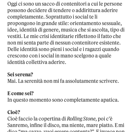
Oggi ci sono un sacco di contenitori a cui le persone
possono decidere di tendere o addirittura aderire
completamente. Soprattutto i social te li
propongono in grande stile: orientamento sessuale,
idee, identità di genere, musica che si ascolta, tipo di
vestiti. Le mie crisi identitarie riflettono il fatto che
non mi senta parte di nessun contenitore esistente.
Delle identità sono pieni i social e i ragazzi quando
crescono con i social in mano scelgono a quale
identità collettiva aderire.
Sei serena?
Mai. La serenità non mi fa assolutamente scrivere.
E come sei?
In questo momento sono completamente apatica.
Cioè?
Cioè faccio la copertina di
Rolling Stone
, poi c’è
Sanremo, infine il disco, ma niente, mare piatto. E mi
dico “ma cazzo, vuoi essere contenta?”. E invece non