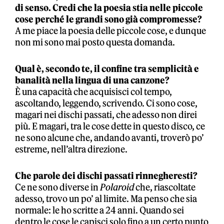
di senso. Credi che la poesia stia nelle piccole
cose perché le grandi sono già compromesse?
A me piace la poesia delle piccole cose, e dunque
non mi sono mai posto questa domanda.
Qual è, secondo te, il confine tra semplicità e
banalità nella lingua di una canzone?
È una capacità che acquisisci col tempo,
ascoltando, leggendo, scrivendo. Ci sono cose,
magari nei dischi passati, che adesso non direi
più. E magari, tra le cose dette in questo disco, ce
ne sono alcune che, andando avanti, troverò po’
estreme, nell’altra direzione.
Che parole dei dischi passati rinnegheresti?
Ce ne sono diverse in
Polaroid
che, riascoltate
adesso, trovo un po’ al limite. Ma penso che sia
normale: le ho scritte a 24 anni. Quando sei
dentro le cose le capisci solo fino a un certo punto