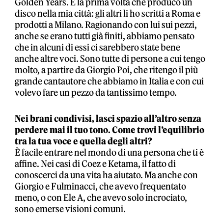
Golden Years. È la prima volta che produco un
disco nella mia città: gli altri li ho scritti a Roma e
prodotti a Milano. Ragionando con lui sui pezzi,
anche se erano tutti già finiti, abbiamo pensato
che in alcuni di essi ci sarebbero state bene
anche altre voci. Sono tutte di persone a cui tengo
molto, a partire da Giorgio Poi, che ritengo il più
grande cantautore che abbiamo in Italia e con cui
volevo fare un pezzo da tantissimo tempo.
Nei brani condivisi, lasci spazio all’altro senza
perdere mai il tuo tono. Come trovi l’equilibrio
tra la tua voce e quella degli altri?
È facile entrare nel mondo di una persona che ti è
affine. Nei casi di Coez e Ketama, il fatto di
conoscerci da una vita ha aiutato. Ma anche con
Giorgio e Fulminacci, che avevo frequentato
meno, o con Ele A, che avevo solo incrociato,
sono emerse visioni comuni.