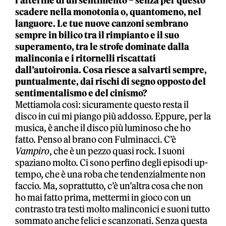
l’afterlife di un sentimento – senza per questo
scadere nella monotonia o, quantomeno, nel
languore. Le tue nuove canzoni sembrano
sempre in bilico tra il rimpianto e il suo
superamento, tra le strofe dominate dalla
malinconia e i ritornelli riscattati
dall’autoironia. Cosa riesce a salvarti sempre,
puntualmente, dai rischi di segno opposto del
sentimentalismo e del cinismo?
Mettiamola così: sicuramente questo resta il
disco in cui mi piango più addosso. Eppure, per la
musica, è anche il disco più luminoso che ho
fatto. Penso al brano con Fulminacci. C’è
Vampiro
, che è un pezzo quasi rock. I suoni
spaziano molto. Ci sono perfino degli episodi up-
tempo, che è una roba che tendenzialmente non
faccio. Ma, soprattutto, c’è un’altra cosa che non
ho mai fatto prima, mettermi in gioco con un
contrasto tra testi molto malinconici e suoni tutto
sommato anche felici e scanzonati. Senza questa