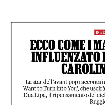
INTE
ECCO COME I 
INFLUENZATO 
CAROLI
La star dell’avant pop racconta in
Want to Turn into You’, che uscirà
Dua Lipa, il ripensamento del cic
Ruggie