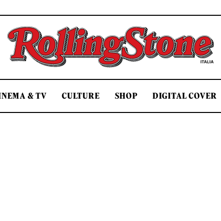
Rolling Stone Italia
INEMA & TV
CULTURE
SHOP
DIGITAL COVER