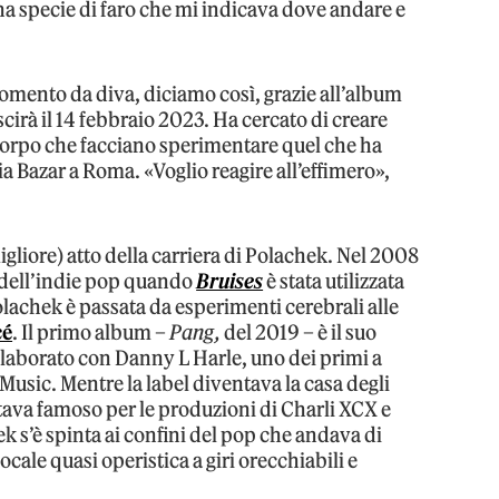
na specie di faro che mi indicava dove andare e
omento da diva, diciamo così, grazie all’album
scirà il 14 febbraio 2023. Ha cercato di creare
l corpo che facciano sperimentare quel che ha
a Bazar a Roma. «Voglio reagire all’effimero»,
igliore) atto della carriera di Polachek. Nel 2008
ia dell’indie pop quando
Bruises
è stata utilizzata
olachek è passata da esperimenti cerebrali alle
cé
. Il primo album –
Pang,
del 2019 – è il suo
llaborato con Danny L Harle, uno dei primi a
Music. Mentre la label diventava la casa degli
tava famoso per le produzioni di Charli XCX e
 s’è spinta ai confini del pop che andava di
ale quasi operistica a giri orecchiabili e