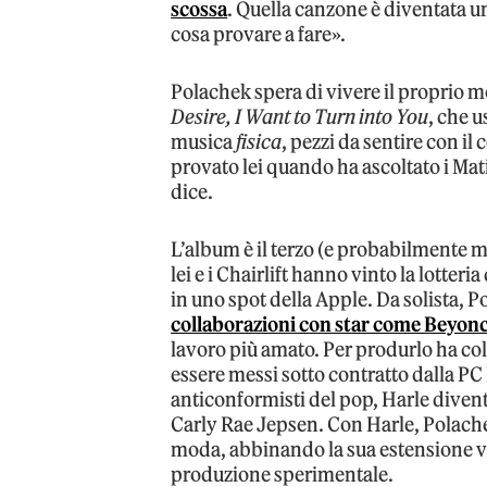
scossa
. Quella canzone è diventata u
cosa provare a fare».
Polachek spera di vivere il proprio m
Desire, I Want to Turn into You
, che u
musica
fisica
, pezzi da sentire con i
provato lei quando ha ascoltato i Mati
dice.
L’album è il terzo (e probabilmente m
lei e i Chairlift hanno vinto la lotter
in uno spot della Apple. Da solista, P
collaborazioni con star come Beyon
lavoro più amato. Per produrlo ha co
essere messi sotto contratto dalla PC 
anticonformisti del pop, Harle diven
Carly Rae Jepsen. Con Harle, Polachek
moda, abbinando la sua estensione voc
produzione sperimentale.