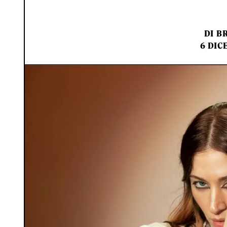
DI
B
6 DIC