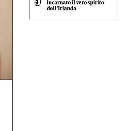
incarnato il vero spirito
dell’Irlanda