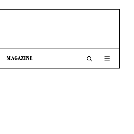
MAGAZINE
SHARE
SHARE