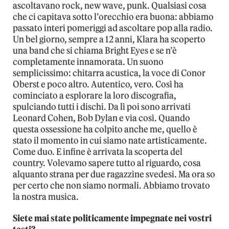
ascoltavano rock, new wave, punk. Qualsiasi cosa
che ci capitava sotto l’orecchio era buona: abbiamo
passato interi pomeriggi ad ascoltare pop alla radio.
Un bel giorno, sempre a 12 anni, Klara ha scoperto
una band che si chiama Bright Eyes e se n’è
completamente innamorata. Un suono
semplicissimo: chitarra acustica, la voce di Conor
Oberst e poco altro. Autentico, vero. Così ha
cominciato a esplorare la loro discografia,
spulciando tutti i dischi. Da lì poi sono arrivati
Leonard Cohen, Bob Dylan e via così. Quando
questa ossessione ha colpito anche me, quello è
stato il momento in cui siamo nate artisticamente.
Come duo. E infine è arrivata la scoperta del
country. Volevamo sapere tutto al riguardo, cosa
alquanto strana per due ragazzine svedesi. Ma ora so
per certo che non siamo normali. Abbiamo trovato
la nostra musica.
Siete mai state politicamente impegnate nei vostri