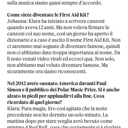
sulla musica siamo quasi sempre d’accordo.
Come siete diventate le First Aid Kit?
Johanna: Klara ha iniziato a scrivere canzoni
quando aveva 12 anni. Ma non voleva firmare le
canzoni col suo nome, così un giorno ha aperto il
dizionario e a caso è uscito il nome First Aid Kit. Non
ci saremmo mai sognate di diventare famose, quindi
non ci abbiamo dato troppa importanza al nome. Da
lì sono venuti video virali ed eccoci qua. Non solo,
non abbiamo mai voluto diventare famose. Ma
sicuramente ora siamo riconoscenti.
Nel 2012 avete suonato
America
davanti Paul
Simon e il pubblico dei Polar Music Prize. Si è anche
alzato in piedi per applaudirvi alla fine. Cosa
ricordate di quel giorno?
Klara: Pura magia. Ero così agitata che la notte
precedente non ho dormito un solo minuto. La
mattina dopo per stare sveglia avrò bevuto come
minimo 4 Red Bull, cosa che ovviamente si è rivelata