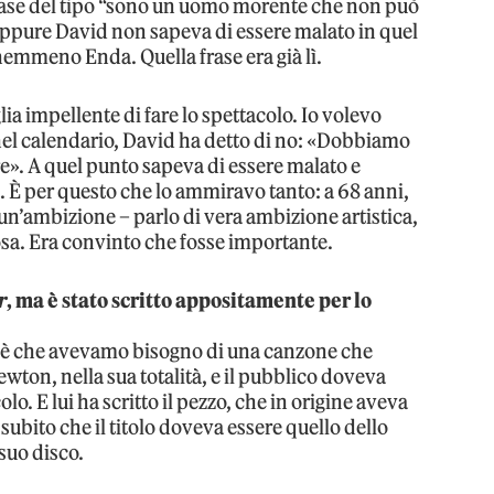
rase del tipo “sono un uomo morente che non può
 eppure David non sapeva di essere malato in quel
emmeno Enda. Quella frase era già lì.
lia impellente di fare lo spettacolo. Io volevo
 nel calendario, David ha detto di no: «Dobbiamo
e». A quel punto sapeva di essere malato e
a. È per questo che lo ammiravo tanto: a 68 anni,
un’ambizione – parlo di vera ambizione artistica,
osa. Era convinto che fosse importante.
r
, ma è stato scritto appositamente per lo
o è che avevamo bisogno di una canzone che
Newton, nella sua totalità, e il pubblico doveva
colo. E lui ha scritto il pezzo, che in origine aveva
 subito che il titolo doveva essere quello dello
suo disco.