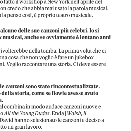
o fatto il workshop a New York nell’aprile del
Non credo che abbia mai usato la parola musical.
la penso così, è proprio teatro musicale.
alcune delle sue canzoni più celebri, lo si
x musical, anche se ovviamente è lontano anni
 rivolterebbe nella tomba. La prima volta che ci
 una cosa che non voglio è fare un jukebox
i. Voglio raccontare una storia. Ci deve essere
hie canzoni sono state rincontestualizzate.
della storia, come se Bowie avesse avuto
fa.
sical combina in modo audace canzoni nuove e
o
All the Young Dudes
. Enda [
Walsh, il
e David hanno selezionato le canzoni e deciso a
tto un gran lavoro.