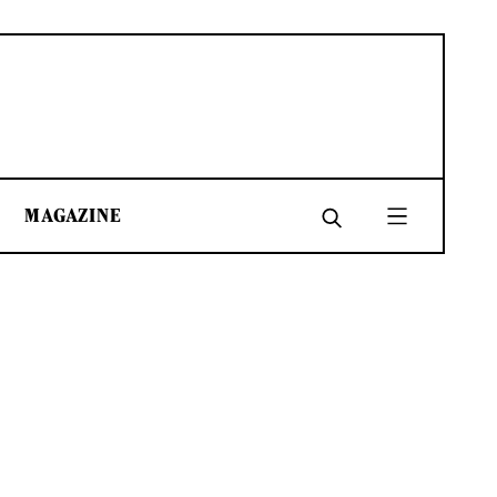
MAGAZINE
SHARE
SHARE