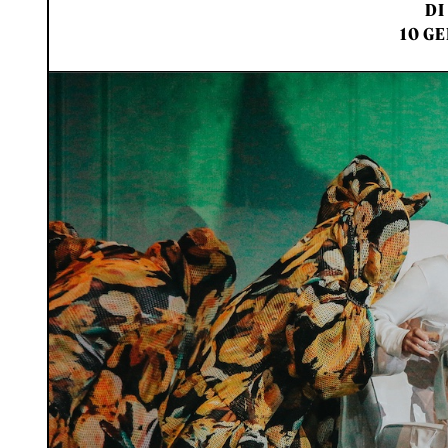
DI
10 GE