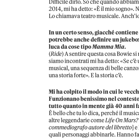
Difficile dirlo. So che quando abbiam
2014, mi ha detto: «È il mio sogno». 
Lo chiamava teatro musicale. Anch’io 
In un certo senso, giacché contiene 
potrebbe anche definire un jukebo
luca da cose tipo
Mamma Mia
.
(
Ride
) A sentire questa cosa Bowie si
siamo incontrati mi ha detto: «Se c’è
musical, una sequenza di belle canzon
una storia forte». E la storia c’è.
Mi ha colpito il modo in cui le vecc
Funzionano benissimo nel contesto 
tutto quanto in mente già 40 anni 
È bello che tu lo dica, perché il mu
altre leggendarie come
Life On Mars?
commediografo autore del libretto
] 
quali personaggi abbinarle. Hanno fa