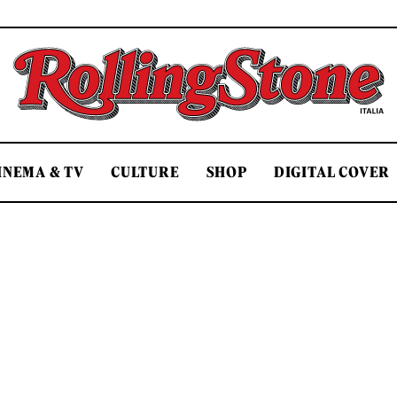
Rolling Stone Italia
INEMA & TV
CULTURE
SHOP
DIGITAL COVER