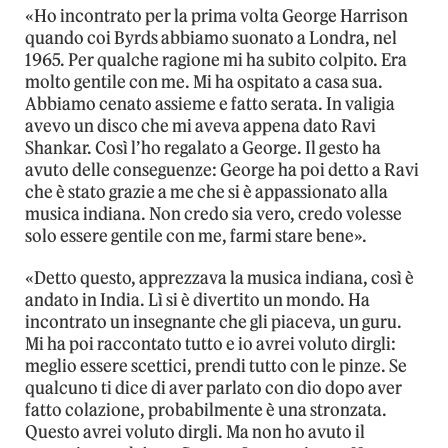
«Ho incontrato per la prima volta George Harrison
quando coi Byrds abbiamo suonato a Londra, nel
1965. Per qualche ragione mi ha subito colpito. Era
molto gentile con me. Mi ha ospitato a casa sua.
Abbiamo cenato assieme e fatto serata. In valigia
avevo un disco che mi aveva appena dato Ravi
Shankar. Così l’ho regalato a George. Il gesto ha
avuto delle conseguenze: George ha poi detto a Ravi
che è stato grazie a me che si è appassionato alla
musica indiana. Non credo sia vero, credo volesse
solo essere gentile con me, farmi stare bene».
«Detto questo, apprezzava la musica indiana, così è
andato in India. Lì si è divertito un mondo. Ha
incontrato un insegnante che gli piaceva, un guru.
Mi ha poi raccontato tutto e io avrei voluto dirgli:
meglio essere scettici, prendi tutto con le pinze. Se
qualcuno ti dice di aver parlato con dio dopo aver
fatto colazione, probabilmente è una stronzata.
Questo avrei voluto dirgli. Ma non ho avuto il