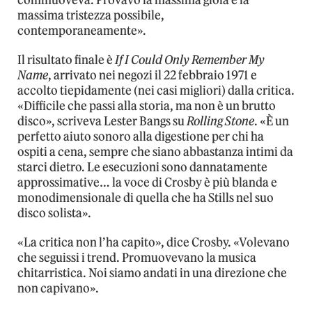
commuoveva. Provavo la massima gioia e la
massima tristezza possibile,
contemporaneamente».
Il risultato finale è
If I Could Only Remember My
Name
, arrivato nei negozi il 22 febbraio 1971 e
accolto tiepidamente (nei casi migliori) dalla critica.
«Difficile che passi alla storia, ma non è un brutto
disco», scriveva Lester Bangs su
Rolling Stone
. «È un
perfetto aiuto sonoro alla digestione per chi ha
ospiti a cena, sempre che siano abbastanza intimi da
starci dietro. Le esecuzioni sono dannatamente
approssimative… la voce di Crosby è più blanda e
monodimensionale di quella che ha Stills nel suo
disco solista».
«La critica non l’ha capito», dice Crosby. «Volevano
che seguissi i trend. Promuovevano la musica
chitarristica. Noi siamo andati in una direzione che
non capivano».