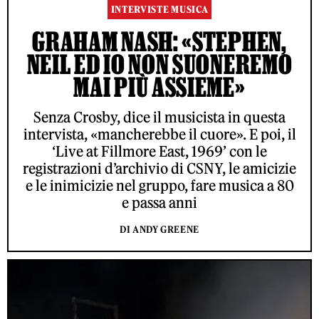
INTERVISTE MUSICA
GRAHAM NASH: «STEPHEN,
NEIL ED IO NON SUONEREMO
MAI PIÙ ASSIEME»
Senza Crosby, dice il musicista in questa
intervista, «mancherebbe il cuore». E poi, il
‘Live at Fillmore East, 1969’ con le
registrazioni d’archivio di CSNY, le amicizie
e le inimicizie nel gruppo, fare musica a 80
e passa anni
DI ANDY GREENE