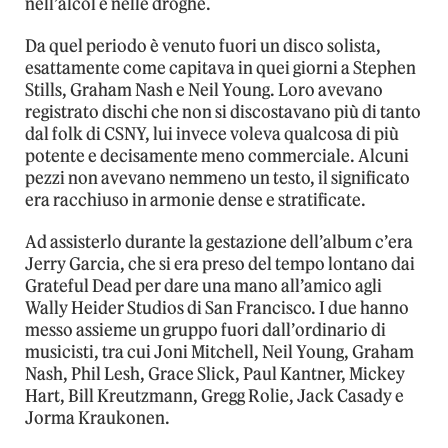
nell’alcol e nelle droghe.
Da quel periodo è venuto fuori un disco solista,
esattamente come capitava in quei giorni a Stephen
Stills, Graham Nash e Neil Young. Loro avevano
registrato dischi che non si discostavano più di tanto
dal folk di CSNY, lui invece voleva qualcosa di più
potente e decisamente meno commerciale. Alcuni
pezzi non avevano nemmeno un testo, il significato
era racchiuso in armonie dense e stratificate.
Ad assisterlo durante la gestazione dell’album c’era
Jerry Garcia, che si era preso del tempo lontano dai
Grateful Dead per dare una mano all’amico agli
Wally Heider Studios di San Francisco. I due hanno
messo assieme un gruppo fuori dall’ordinario di
musicisti, tra cui Joni Mitchell, Neil Young, Graham
Nash, Phil Lesh, Grace Slick, Paul Kantner, Mickey
Hart, Bill Kreutzmann, Gregg Rolie, Jack Casady e
Jorma Kraukonen.