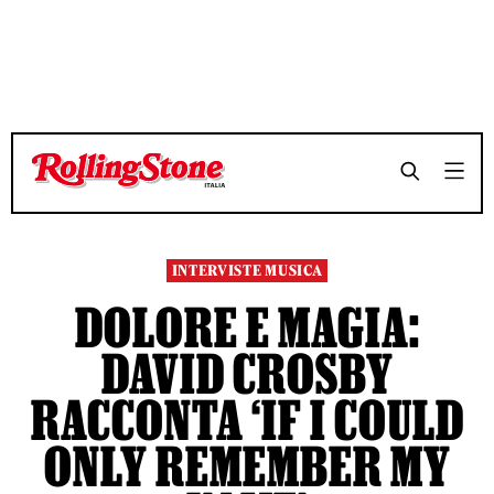
TEMPO DI LETTURA 11 MINUTI
TEMPO DI LETTURA 11 MINUTI
SHARE
SHARE
INTERVISTE MUSICA
DOLORE E MAGIA:
DAVID CROSBY
RACCONTA ‘IF I COULD
ONLY REMEMBER MY