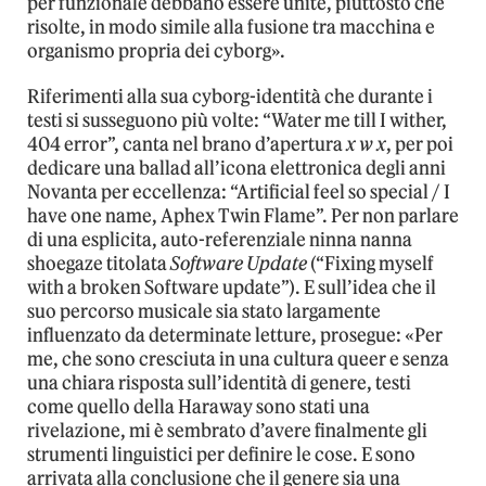
per funzionale debbano essere unite, piuttosto che
risolte, in modo simile alla fusione tra macchina e
organismo propria dei cyborg».
Riferimenti alla sua cyborg-identità che durante i
testi si susseguono più volte: “Water me till I wither,
404 error”, canta nel brano d’apertura
x w x
, per poi
dedicare una ballad all’icona elettronica degli anni
Novanta per eccellenza: “Artificial feel so special / I
have one name, Aphex Twin Flame”. Per non parlare
di una esplicita, auto-referenziale ninna nanna
shoegaze titolata
Software Update
(“Fixing myself
with a broken Software update”). E sull’idea che il
suo percorso musicale sia stato largamente
influenzato da determinate letture, prosegue: «Per
me, che sono cresciuta in una cultura queer e senza
una chiara risposta sull’identità di genere, testi
come quello della Haraway sono stati una
rivelazione, mi è sembrato d’avere finalmente gli
strumenti linguistici per definire le cose. E sono
arrivata alla conclusione che il genere sia una