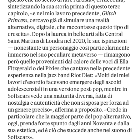
sintetizzando la sua storia prima di questo terzo
capitolo, «e nel mio lavoro precedente,
Glitch
Princess
, cercavo già di simulare una realtà
alternativa, digitale, che raccontasse questo tipo di
crescita». Dopo la laurea in belle arti alla Central
Saint Martins di Londra nel 2020, le sue ispirazioni
— nonostante un personaggio così particolarmente
immerso nel suo peculiare metaverso — rimangono
però quelle provenienti dal calore delle voci di Ella
Fitzgerald o dei Pixies che cantava nella precedente
esperienza nella jazz band Riot Diet: «Molti dei miei
lavori d’esordio facevano emergere degli ascolti
adolescenziali in una versione post-pop, mentre in
Softscars vedo una maturità diversa, fatta di
nostalgia e autenticità che non si sposa per forza ad
un genere preciso», afferma a proposito. «Credo in
particolare che la maggior parte del pop alternativo,
oggi, prenda forte spunto dagli anni Novanta e dalla
sua estetica, ed è ciò che succede anche nel suono di
Softscars».