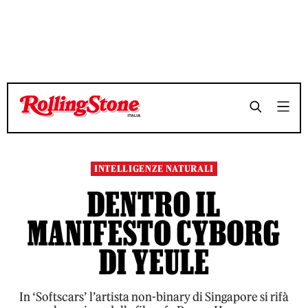
TEMPO DI LETTURA 9 MINUTI
TEMPO DI LETTURA 9 MINUTI
SHARE
SHARE
INTELLIGENZE NATURALI
DENTRO IL
MANIFESTO CYBORG
DI YEULE
In ‘Softscars’ l’artista non-binary di Singapore si rifà