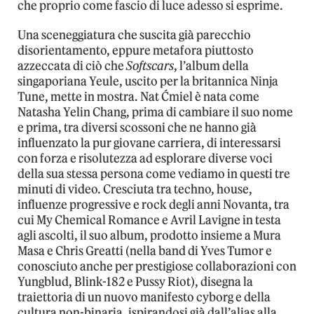
che proprio come fascio di luce adesso si esprime.
Una sceneggiatura che suscita già parecchio
disorientamento, eppure metafora piuttosto
azzeccata di ciò che
Softscars
, l’album della
singaporiana Yeule, uscito per la britannica Ninja
Tune, mette in mostra. Nat Ćmiel è nata come
Natasha Yelin Chang, prima di cambiare il suo nome
e prima, tra diversi scossoni che ne hanno già
influenzato la pur giovane carriera, di interessarsi
con forza e risolutezza ad esplorare diverse voci
della sua stessa persona come vediamo in questi tre
minuti di video. Cresciuta tra techno, house,
influenze progressive e rock degli anni Novanta, tra
cui My Chemical Romance e Avril Lavigne in testa
agli ascolti, il suo album, prodotto insieme a Mura
Masa e Chris Greatti (nella band di Yves Tumor e
conosciuto anche per prestigiose collaborazioni con
Yungblud, Blink-182 e Pussy Riot), disegna la
traiettoria di un nuovo manifesto cyborg e della
cultura non-binaria, ispirandosi già dall’alias alla