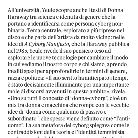
All’università, Yeule scopre anche i testi di Donna
Haraway tra scienza e identità di genere che la
portano a identificarsi come persona cyborg non-
binaria. Tema centrale, esplorato a più riprese nel
disco e che parla dell’artista da molto vicino: nelle
idee di
A Cyborg Manifesto
, che la Haraway pubblica
nel 1985, Yeule rivede il suo pensiero teso ad
esplorare le nuove tecnologie per cambiare il modo
in cui vediamo il nostro corpo e chi siamo, aprendo
inediti spazi per approfondirle in termini di genere,
razza e politica: «Il suo scritto ha anticipato i tempi,
è stato decisamente illuminante per una importante
mole di discorsi avvenuti in questo ambito», rivela.
«Uno su tutti il concetto di “donna-cyborg”, cioè un
mix tra donna e macchina che rompe con le vecchie
idee di “donna come qualcuno di passivo e
subordinato”, che spesso viene definito come “l’anti-
uomo”. La sua metafora del cyborg spiegava come le
contraddizioni della teoria e l’identità femminista