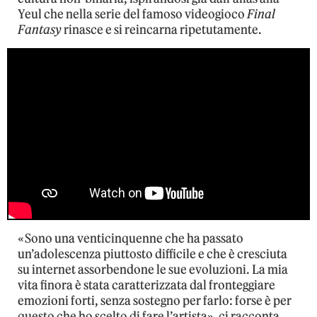
Yeul che nella serie del famoso videogioco
Final
Fantasy
rinasce e si reincarna ripetutamente.
«Sono una venticinquenne che ha passato
un’adolescenza piuttosto difficile e che è cresciuta
su internet assorbendone le sue evoluzioni. La mia
vita finora è stata caratterizzata dal fronteggiare
emozioni forti, senza sostegno per farlo: forse è per
questo che ho scelto di fare l’artista», ci racconta,