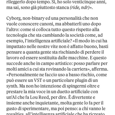
rileggerlo dopo tempo. Sì, ho solo venticinque anni,
ma sai, sono già piuttosto stanca
(ride, ndr)
».
Cyborg, non-binary ed una personalità che non
vuole conoscere canoni, ma abbatterli uno dopo
l’altro: come si colloca tutto questo rispetto alla
tecnologia che sta cambiando la società come, ad
esempio, l’intelligenza artificiale? «Il modo in cui ha
impattato nelle nostre vite non è affatto buono, basti
pensare a quanta gente sta rischiando di perdere il
lavoro ed essere sostituita dalle macchine. E questo
succede anche in campo artistico: posso parlare per
molti amici a cui sta rovinando la carriera», afferma.
«Personalmente ne faccio uso a basso rischio, come
può essere un VST o un particolare plugin di un
synth. Ma non ho intenzione di spingermi oltre e
prestare la mia voce in un duetto artificiale con
un’AI che fa Lou Reed, per dire. È divertente e
insieme anche inquietante, molta gente lo fa per il
gusto di sperimentare, ma poi penso: a chi vanno le
royalties, all’intelligenza artificiale che ha ricreato