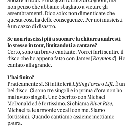
andare in tour. È una gran rottura di coglioni, ma
non penso che abbiano sbagliato a vietare gli
assembramenti. Dico solo: non dimenticate che
questa cosa ha delle conseguenze. Per noi musicisti
è un cazzo di disastro.
Se non riuscissi più a suonare la chitarra andresti
lo stesso in tour, limitandoti a cantare?
Certo, sono un bravo cantante. Vorrei farti sentire il
disco che ho appena fatto con James [
Raymond
]. Ho
cantato alla grande.
L’hai finito?
Praticamente sì. Si intitolerà
Lifting Force
o
Lift
. È un
bel disco. Ci sono tre singoli e io prima d’ora non ho
mai avuto singoli. Uno è scritto con Michael
McDonald ed è fortissimo. Si chiama
River Rise
,
Michael fa le armonie vocali con me. Siamo
fortissimi. Quando cantiamo assieme mettiamo
paura.