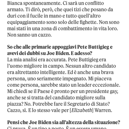
Bianca spontaneamente. Ci sarà un conflitto
armato. Ti dirò, però, che quei tizi che posano da
duri con il fucile in mano e tutto quell’altro
equipaggiamento sono solo delle fighette. Non sono
mai stati in una zona di combattimento in vita loro.
Non sanno un cazzo.
So che alle primarie appoggiavi Pete Buttigieg e
avevi dei dubbi su Joe Biden. E adesso?
La mia analisi era accurata. Pete Buttigieg era
l’uomo migliore in campo. Nessun altro candidato
era altrettanto intelligente. Ed è anche una brava
persona, uno seriamente impegnato. Mi piaceva
come persona, sarebbe stato un leader eccezionale.
Mi chiedi se il Paese è pronto per un presidente gay,
anche se si tratta del candidato migliore sulla
piazza? No. Potrebbe fare il Segretario di Stato?
Cazzo, sì. E lo stesso vale per [
Elizabeth
] Warren.
Pensi che Joe Biden sia all’altezza della situazione?
Ci prova. È un tipo a posto. È un essere umano