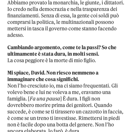
Abbiamo provato la monarchia, le giunte, i dittatori.
Io credo nella democrazia e nella trasparenza dei
finanziamenti. Senza di essa, la gente coi soldi può
comprarsi la politica, le multinazionali possono
mettersi in tasca il governo come stanno facendo
adesso.
Cambiando argomento, come te la passi? So che
ultimamente è stata dura, in molti sensi.
La cosa peggiore è la morte di mio figlio.
Mi spiace, David. Non riesco nemmeno a
immaginare che cosa significhi.
Non l’ho cresciuto io, ma ci siamo frequentati. Gli
volevo bene e lui ne voleva a me, eravamo una
famiglia. [
Fa una pausa
] È dura. I figli non
dovrebbero morire prima dei genitori. Quando
succede, è come se ti tirassero un cazzotto in faccia,
è come se un treno ti investisse. Rimettersi in piedi
non è facile dopo una botta del genere. Non l’ho
ancora elaborata, lo farò, è dura.