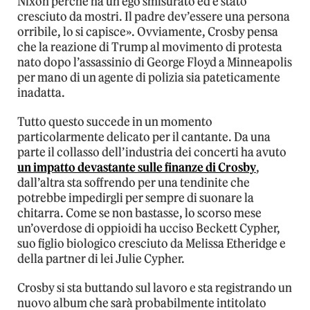
Nixon perché ha un ego smisurato ed è stato
cresciuto da mostri. Il padre dev’essere una persona
orribile, lo si capisce». Ovviamente, Crosby pensa
che la reazione di Trump al movimento di protesta
nato dopo l’assassinio di George Floyd a Minneapolis
per mano di un agente di polizia sia pateticamente
inadatta.
Tutto questo succede in un momento
particolarmente delicato per il cantante. Da una
parte il collasso dell’industria dei concerti ha avuto
un impatto devastante sulle finanze di Crosby
,
dall’altra sta soffrendo per una tendinite che
potrebbe impedirgli per sempre di suonare la
chitarra. Come se non bastasse, lo scorso mese
un’overdose di oppioidi ha ucciso Beckett Cypher,
suo figlio biologico cresciuto da Melissa Etheridge e
della partner di lei Julie Cypher.
Crosby si sta buttando sul lavoro e sta registrando un
nuovo album che sarà probabilmente intitolato