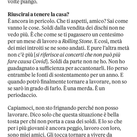
volte piango.
Riuscirai a tenere la casa?
È ancora in pericolo. Che ti aspetti, amico? Sai come
vanno le cose. Soldi dalla vendita dei dischi non ne
vedo più. È che come se ti pagassero un centesimo
per un mese di lavoro a
Rolling Stone
. E così, metà
dei miei introiti se ne sono andati. E pure l’altra metà
non c’è più [
si riferisce ai concerti che non può più
fare causa Covid
]. Soldi da parte non ne ho. Non ho
guadagnato a sufficienza per accantonarli. Ho perso
entrambe le fonti di sostentamento per un anno. E
quando potrò finalmente tornare a lavorare, non so
se sarò in grado di farlo. È una merda. È un
periodaccio.
Capiamoci, non sto frignando perché non posso
lavorare. Dico solo che questa situazione è bella
tosta per chi non porta a casa dei soldi. E lo so che
per i più giovani è ancora peggio, lavoro con loro,
sono miei amici. Gli tocca tornare a vivere da