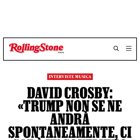
TEMPO DI LETTURA 11 MINUTI
TEMPO DI LETTURA 11 MINUTI
SHARE
SHARE
INTERVISTE MUSICA
DAVID CROSBY:
«TRUMP NON SE NE
ANDRÀ
SPONTANEAMENTE, CI