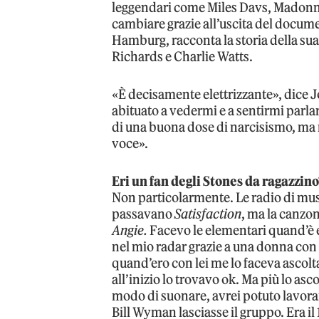
leggendari come Miles Davs, Madonna,
cambiare grazie all’uscita del docum
Hamburg, racconta la storia della sua 
Richards e Charlie Watts.
«È decisamente elettrizzante», dice 
abituato a vedermi e a sentirmi parla
di una buona dose di narcisismo, ma 
voce».
Eri un fan degli Stones da ragazzin
Non particolarmente. Le radio di musi
passavano
Satisfaction
, ma la canzon
Angie.
Facevo le elementari quand’è e
nel mio radar grazie a una donna con 
quand’ero con lei me lo faceva ascolt
all’inizio lo trovavo ok. Ma più lo asc
modo di suonare, avrei potuto lavora
Bill Wyman lasciasse il gruppo. Era il