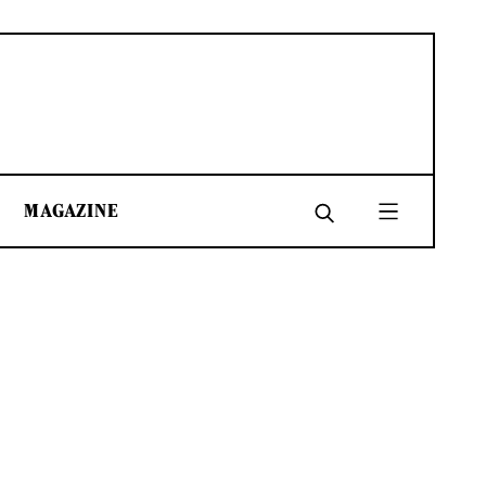
MAGAZINE
SHARE
SHARE