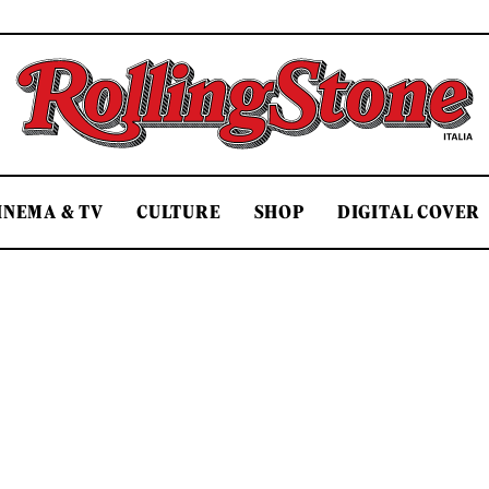
Rolling Stone Italia
INEMA & TV
CULTURE
SHOP
DIGITAL COVER