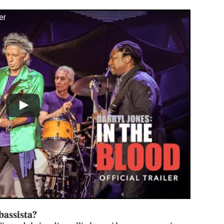
er
bassista?