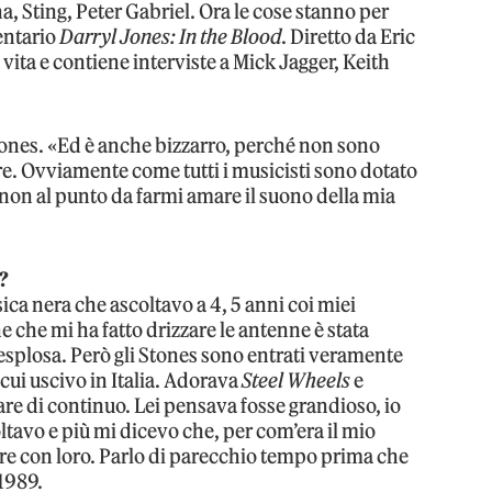
 Sting, Peter Gabriel. Ora le cose stanno per
entario
Darryl Jones: In the Blood
. Diretto da Eric
vita e contiene interviste a Mick Jagger, Keith
Jones. «Ed è anche bizzarro, perché non sono
re. Ovviamente come tutti i musicisti sono dotato
non al punto da farmi amare il suono della mia
o?
ca nera che ascoltavo a 4, 5 anni coi miei
e che mi ha fatto drizzare le antenne è stata
splosa. Però gli Stones sono entrati veramente
cui uscivo in Italia. Adorava
Steel Wheels
e
are di continuo. Lei pensava fosse grandioso, io
oltavo e più mi dicevo che, per com’era il mio
re con loro. Parlo di parecchio tempo prima che
 1989.