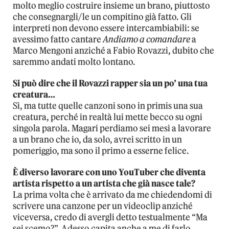
molto meglio costruire insieme un brano, piuttosto
che consegnargli/le un compitino già fatto. Gli
interpreti non devono essere intercambiabili: se
avessimo fatto cantare
Andiamo a comandare
a
Marco Mengoni anziché a Fabio Rovazzi, dubito che
saremmo andati molto lontano.
Si può dire che il Rovazzi rapper sia un po’ una tua
creatura…
Sì, ma tutte quelle canzoni sono in primis una sua
creatura, perché in realtà lui mette becco su ogni
singola parola. Magari perdiamo sei mesi a lavorare
a un brano che io, da solo, avrei scritto in un
pomeriggio, ma sono il primo a esserne felice.
È diverso lavorare con uno YouTuber che diventa
artista rispetto a un artista che già nasce tale?
La prima volta che è arrivato da me chiedendomi di
scrivere una canzone per un videoclip anziché
viceversa, credo di avergli detto testualmente “Ma
sei scemo?”. Adesso capita anche a me di farlo.