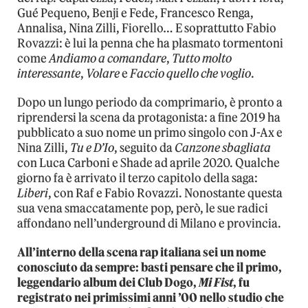
Gué Pequeno, Benji e Fede, Francesco Renga,
Annalisa, Nina Zilli, Fiorello… E soprattutto Fabio
Rovazzi: è lui la penna che ha plasmato tormentoni
come
Andiamo a comandare
,
Tutto molto
interessante
,
Volare
e
Faccio quello che voglio
.
Dopo un lungo periodo da comprimario, è pronto a
riprendersi la scena da protagonista: a fine 2019 ha
pubblicato a suo nome un primo singolo con J-Ax e
Nina Zilli,
Tu e D’Io
, seguito da
Canzone sbagliata
con Luca Carboni e Shade ad aprile 2020. Qualche
giorno fa è arrivato il terzo capitolo della saga:
Liberi
, con Raf e Fabio Rovazzi. Nonostante questa
sua vena smaccatamente pop, però, le sue radici
affondano nell’underground di Milano e provincia.
All’interno della scena rap italiana sei un nome
conosciuto da sempre: basti pensare che il primo,
leggendario album dei Club Dogo,
Mi Fist
, fu
registrato nei primissimi anni ’00 nello studio che