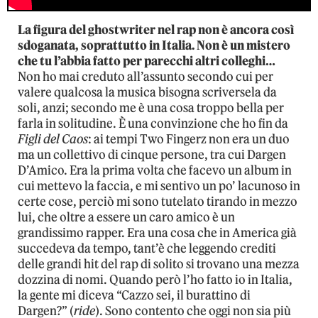
La figura del ghostwriter nel rap non è ancora così
sdoganata, soprattutto in Italia. Non è un mistero
che tu l’abbia fatto per parecchi altri colleghi…
Non ho mai creduto all’assunto secondo cui per
valere qualcosa la musica bisogna scriversela da
soli, anzi; secondo me è una cosa troppo bella per
farla in solitudine. È una convinzione che ho fin da
Figli del Caos
: ai tempi Two Fingerz non era un duo
ma un collettivo di cinque persone, tra cui Dargen
D’Amico. Era la prima volta che facevo un album in
cui mettevo la faccia, e mi sentivo un po’ lacunoso in
certe cose, perciò mi sono tutelato tirando in mezzo
lui, che oltre a essere un caro amico è un
grandissimo rapper. Era una cosa che in America già
succedeva da tempo, tant’è che leggendo crediti
delle grandi hit del rap di solito si trovano una mezza
dozzina di nomi. Quando però l’ho fatto io in Italia,
la gente mi diceva “Cazzo sei, il burattino di
Dargen?” (
ride
). Sono contento che oggi non sia più