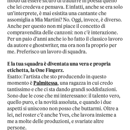
modo da essere sicuro di tradurre in poesia quello
che lei credeva e pensava. E infatti, anche se era solo
un’interprete, è mai esistita una cantante che
assomiglia a Mia Martini? No. Oggi, invece, è diverso.
Anche per questo non mi piace il concetto di
compravendita delle canzoni: non c’è interazione.
Per un paio d’anni anche io ho fatto il classico lavoro
da autore e ghostwriter, ma ora non fa proprio per
me. Preferisco un lavoro di squadra.
E la tua squadra è diventata una vera e propria
etichetta, la One Fingerz.
Esatto: l’artista che sto producendo in questo
momento è
Palmitessa
, una ragazza in cui credo
tantissimo e che ci sta dando grandi soddisfazioni.
Sono due le cose che mi interessano: il talento vero,
quello puro, e la novità assoluta, e quando i due
aspetti si uniscono non posso che buttarmi. Oltre a
lei, nel roster c’è anche Yves, che lavora insieme a
me a molte delle produzioni, e svariate altre
persone.