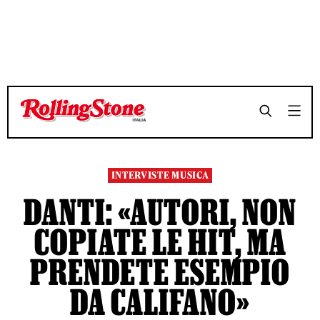
TEMPO DI LETTURA 12 MINUTI
TEMPO DI LETTURA 12 MINUTI
SHARE
SHARE
INTERVISTE MUSICA
DANTI: «AUTORI, NON
COPIATE LE HIT, MA
PRENDETE ESEMPIO
DA CALIFANO»