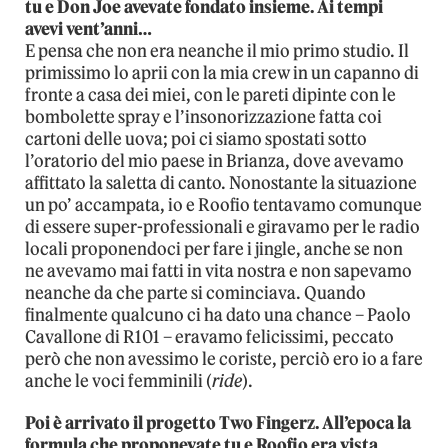
tu e Don Joe avevate fondato insieme. Ai tempi
avevi vent’anni…
E pensa che non era neanche il mio primo studio. Il
primissimo lo aprii con la mia crew in un capanno di
fronte a casa dei miei, con le pareti dipinte con le
bombolette spray e l’insonorizzazione fatta coi
cartoni delle uova; poi ci siamo spostati sotto
l’oratorio del mio paese in Brianza, dove avevamo
affittato la saletta di canto. Nonostante la situazione
un po’ accampata, io e Roofio tentavamo comunque
di essere super-professionali e giravamo per le radio
locali proponendoci per fare i jingle, anche se non
ne avevamo mai fatti in vita nostra e non sapevamo
neanche da che parte si cominciava. Quando
finalmente qualcuno ci ha dato una chance – Paolo
Cavallone di R101 – eravamo felicissimi, peccato
però che non avessimo le coriste, perciò ero io a fare
anche le voci femminili (
ride
).
Poi è arrivato il progetto Two Fingerz. All’epoca la
formula che proponevate tu e Roofio era vista