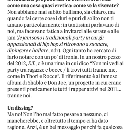
come una cosa quasi eretica: come ve la vivevate?
Non abbiamo mai subito bullismo, sia chiaro, ma
quando fai certe cose i duri e puri di solito non ti
amano particolarmente: in tantissimi parlavano di
noi, ma facevano fatica a invitarci alle serate e alle
jam (
le jam sono i tradizionali party in cui gli
appassionati di hip hop si ritrovano a suonare,
dipingere e ballare
, ndr). Ogni tanto ho cercato di
farlo notare con un po’ di ironia. In un nostro pezzo
del 2012,
E.T.
, c’è una rima in cui dico “Non mi vedi ai
party tra ragazze e bocce / li trovi tutti tranne me,
come in Thori e Rocce”. Il riferimento è al famoso
album di Shablo e Don Joe, un progetto in cui erano
presenti praticamente tutti i rapper attivi nel 2011…
tranne noi.
Un dissing?
Ma no! Non l’ho mai fatto pesare a nessuno, ci
mancherebbe, e oltretutto il tempo ci ha dato
ragione. Anzi, è un bel messaggio per chi fa qualcosa