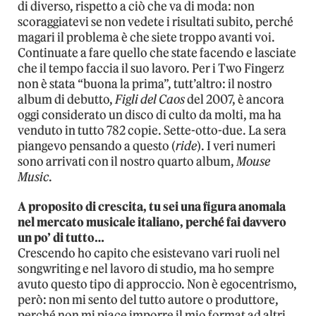
di diverso, rispetto a ciò che va di moda: non
scoraggiatevi se non vedete i risultati subito, perché
magari il problema è che siete troppo avanti voi.
Continuate a fare quello che state facendo e lasciate
che il tempo faccia il suo lavoro. Per i Two Fingerz
non è stata “buona la prima”, tutt’altro: il nostro
album di debutto,
Figli del Caos
del 2007, è ancora
oggi considerato un disco di culto da molti, ma ha
venduto in tutto 782 copie. Sette-otto-due. La sera
piangevo pensando a questo (
ride
). I veri numeri
sono arrivati con il nostro quarto album,
Mouse
Music
.
A proposito di crescita, tu sei una figura anomala
nel mercato musicale italiano, perché fai davvero
un po’ di tutto…
Crescendo ho capito che esistevano vari ruoli nel
songwriting e nel lavoro di studio, ma ho sempre
avuto questo tipo di approccio. Non è egocentrismo,
però: non mi sento del tutto autore o produttore,
perché non mi piace imporre il mio format ad altri.