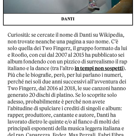
DANTI
Curiosità: se cercate il nome di Danti su Wikipedia,
non trovate neanche una pagina a suo nome. C’è
solo quella dei Two Fingerz, il gruppo formato da lui
e Roofio, con cui dal 2007 al 2015 ha pubblicato sei
album fondendo con un pizzico di surrealismo il rap
italiano e la dance (tra l’altro
in tempi non sospetti
).
Più che le biografie, però, per lui parlano i numeri,
perché nei soli due anni successivi all’avventura dei
Two Fingerz, dal 2016 al 2018, le sue canzoni hanno
generato 20 dischi di platino. Se lo scoprite solo
adesso, probabilmente è perché non avete
l’abitudine di spulciare i crediti di singoli e album:
rapper, produttore, cantante e autore, Danti ha
lavorato dietro le quinte e/o al fianco di molti dei
principali esponenti della musica leggera italiana e
del rap. Caparezza, Fedez, Max Pezzali, Fabri Fibra,