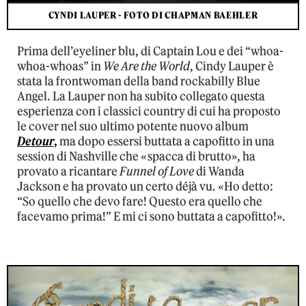
CYNDI LAUPER - FOTO DI CHAPMAN BAEHLER
Prima dell’eyeliner blu, di Captain Lou e dei “whoa-
whoa-whoas” in
We Are the World
, Cindy Lauper è
stata la frontwoman della band rockabilly Blue
Angel. La Lauper non ha subito collegato questa
esperienza con i classici country di cui ha proposto
le cover nel suo ultimo potente nuovo album
Detour
,
ma dopo essersi buttata a capofitto in una
session di Nashville che «spacca di brutto», ha
provato a ricantare
Funnel of Love
di Wanda
Jackson e ha provato un certo déjà vu. «Ho detto:
“So quello che devo fare! Questo era quello che
facevamo prima!” E mi ci sono buttata a capofitto!».