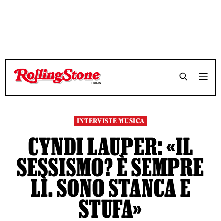
TEMPO DI LETTURA 5 MINUTI
TEMPO DI LETTURA 5 MINUTI
SHARE
SHARE
INTERVISTE MUSICA
CYNDI LAUPER: «IL
SESSISMO? È SEMPRE
LÌ. SONO STANCA E
STUFA»