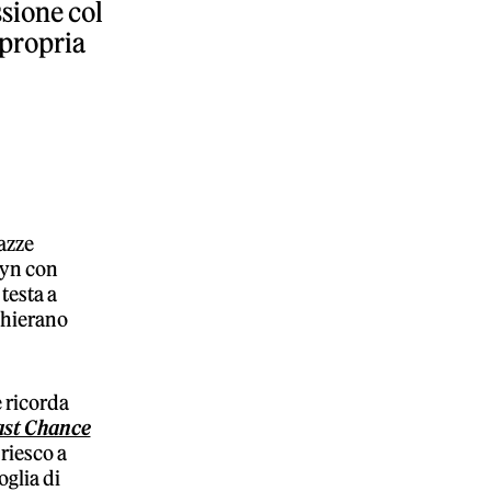
sione col
 propria
azze
lyn con
testa a
chierano
.
le ricorda
ast Chance
riesco a
oglia di