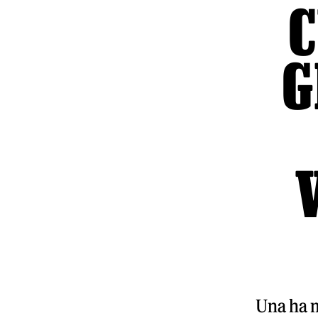
C
G
Una ha mu