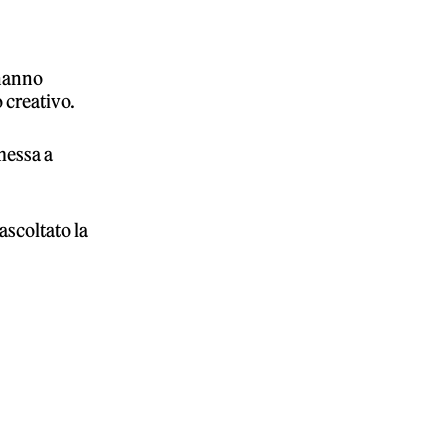
 hanno
 creativo.
messa a
scoltato la