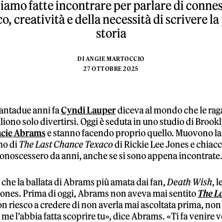
biamo fatte incontrare per parlare di connes
o, creatività e della necessità di scrivere la
storia
DI
ANGIE MARTOCCIO
27 OTTOBRE 2025
antadue anni fa
Cyndi Lauper
diceva al mondo che le rag
liono solo divertirsi. Oggi è seduta in uno studio di Brook
cie Abrams
e stanno facendo proprio quello. Muovono la 
mo di
The Last Chance Texaco
di Rickie Lee Jones e chiac
conoscessero da anni, anche se si sono appena incontrate
che la ballata di Abrams più amata dai fan,
Death Wish
, 
Jones. Prima di oggi, Abrams non aveva mai sentito
The L
on riesco a credere di non averla mai ascoltata prima, non 
me l’abbia fatta scoprire tu», dice Abrams. «Ti fa venire v