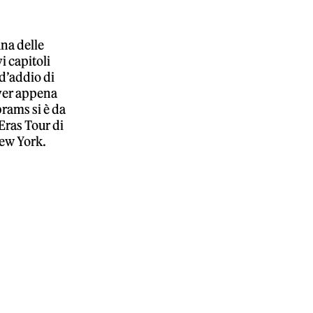
una delle
i capitoli
 d’addio di
aver appena
rams si è da
’Eras Tour di
New York.