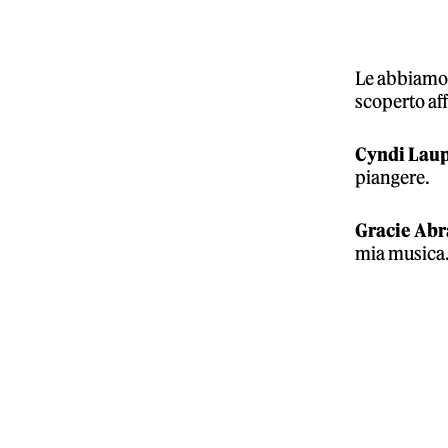
Le abbiamo 
scoperto af
Cyndi Laup
piangere.
Gracie Abr
mia musica