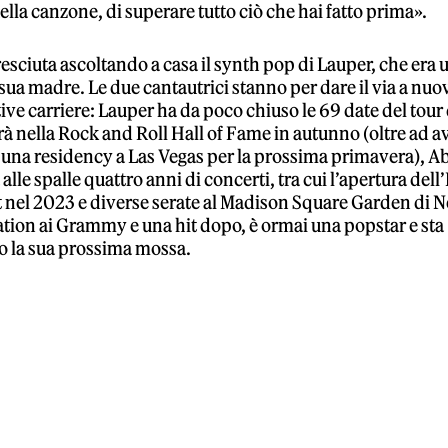
ella canzone, di superare tutto ciò che hai fatto prima».
sciuta ascoltando a casa il synth pop di Lauper, che era 
 sua madre. Le due cantautrici stanno per dare il via a nuov
tive carriere: Lauper ha da poco chiuso le 69 date del tour
rà nella Rock and Roll Hall of Fame in autunno (oltre ad 
una residency a Las Vegas per la prossima primavera), Ab
lle spalle quattro anni di concerti, tra cui l’apertura dell
t nel 2023 e diverse serate al Madison Square Garden di 
ion ai Grammy e una hit dopo, è ormai una popstar e sta
o la sua prossima mossa.