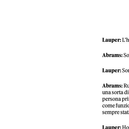
Lauper:
L’h
Abrams:
Sol
Lauper:
Son
Abrams:
Ru
una sorta di
persona prim
come funzion
sempre stata
Lauper:
Ho 