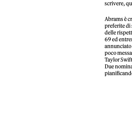
scrivere, qu
Abrams è cre
preferite di
delle rispet
69 ed entre
annunciato 
poco messa a
Taylor Swif
Due nominat
pianificand