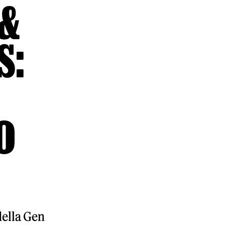
 &
S:
O
 della Gen