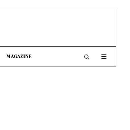
MAGAZINE
SHARE
SHARE