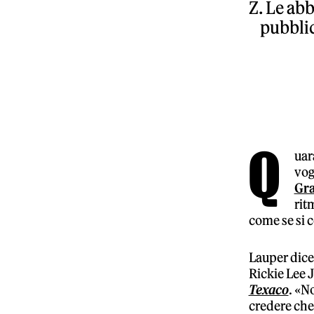
Z. Le ab
pubblic
Q
uar
vog
Gra
rit
come se si 
Lauper dice 
Rickie Lee 
Texaco
. «N
credere che 