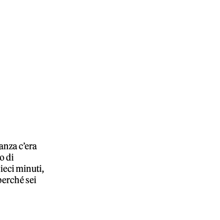
anza c’era
o di
ieci minuti,
perché sei