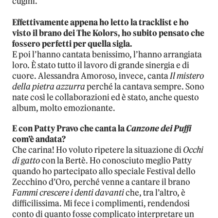
cugini.
Effettivamente appena ho letto la tracklist e ho
visto il brano dei The Kolors, ho subito pensato che
fossero perfetti per quella sigla.
E poi l’hanno cantata benissimo, l’hanno arrangiata
loro. È stato tutto il lavoro di grande sinergia e di
cuore. Alessandra Amoroso, invece, canta
Il mistero
della pietra azzurra
perché la cantava sempre. Sono
nate così le collaborazioni ed è stato, anche questo
album, molto emozionante.
E con Patty Pravo che canta la
Canzone dei Puffi
com’è andata?
Che carina! Ho voluto ripetere la situazione di
Occhi
di gatto
con la Bertè. Ho conosciuto meglio Patty
quando ho partecipato allo speciale Festival dello
Zecchino d’Oro, perché venne a cantare il brano
Fammi crescere i denti davanti
che, tra l’altro, è
difficilissima. Mi fece i complimenti, rendendosi
conto di quanto fosse complicato interpretare un