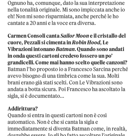
Ognuno ha, comunque, dato la sua interpretazione
nella tonalità originale. Mi sono impiccata anche io
eh! Non mi sono risparmiata, anche perché le ho
cantate a 20 anni e la voce era diversa.
Carmen Consoli canta
Sailor Moon
e il cristallo del
cuore, Pezzali si cimenta in
Robin Hood
, Le
Vibrazioni intonano
Batman
. Quando sono andati
in onda questi cartoni credevo fossero un po’
grandicelli. Come mai hanno scelto quelle canzoni?
Batman l’ho proposto io a Francesco Sarcina perché
avevo bisogno di una timbrica come la sua. Molti
brani erano già stati scelti. Con Le Vibrazioni sono
andata a botta sicura. Poi Francesco ha ascoltato la
sigla, si è documentato…
Addirittura?
Quando si entra in questi cartoni non è così
automatico. Non è che si canta la sigla e
immediatamente si diventa Batman come, in realtà,
dovrebbe essere. Io gli ho fatto ascoltare l’originale