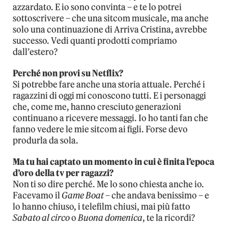
azzardato. E io sono convinta – e te lo potrei
sottoscrivere – che una sitcom musicale, ma anche
solo una continuazione di Arriva Cristina, avrebbe
successo. Vedi quanti prodotti compriamo
dall’estero?
Perché non provi su Netflix?
Si potrebbe fare anche una storia attuale. Perché i
ragazzini di oggi mi conoscono tutti. E i personaggi
che, come me, hanno cresciuto generazioni
continuano a ricevere messaggi. Io ho tanti fan che
fanno vedere le mie sitcom ai figli. Forse devo
produrla da sola.
Ma tu hai captato un momento in cui è finita l’epoca
d’oro della tv per ragazzi?
Non ti so dire perché. Me lo sono chiesta anche io.
Facevamo il
Game Boat
– che andava benissimo – e
lo hanno chiuso, i telefilm chiusi, mai più fatto
Sabato al circo
o
Buona domenica
, te la ricordi?