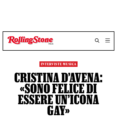
TEMPO DI LETTURA 17 MINUTI
TEMPO DI LETTURA 17 MINUTI
SHARE
SHARE
INTERVISTE MUSICA
CRISTINA D’AVENA:
«SONO FELICE DI
ESSERE UN’ICONA
GAY»