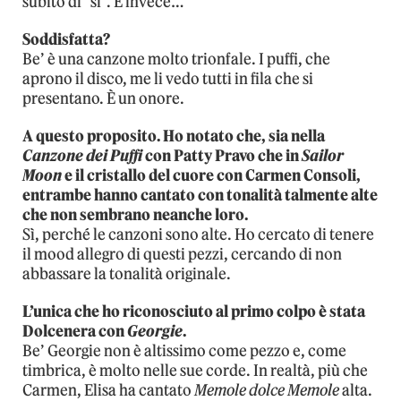
subito di “sì”. E invece…
Soddisfatta?
Be’ è una canzone molto trionfale. I puffi, che
aprono il disco, me li vedo tutti in fila che si
presentano. È un onore.
A questo proposito. Ho notato che, sia nella
Canzone dei Puffi
con Patty Pravo che in
Sailor
Moon
e il cristallo del cuore con Carmen Consoli,
entrambe hanno cantato con tonalità talmente alte
che non sembrano neanche loro.
Sì, perché le canzoni sono alte. Ho cercato di tenere
il mood allegro di questi pezzi, cercando di non
abbassare la tonalità originale.
L’unica che ho riconosciuto al primo colpo è stata
Dolcenera con
Georgie
.
Be’ Georgie non è altissimo come pezzo e, come
timbrica, è molto nelle sue corde. In realtà, più che
Carmen, Elisa ha cantato
Memole dolce Memole
alta.