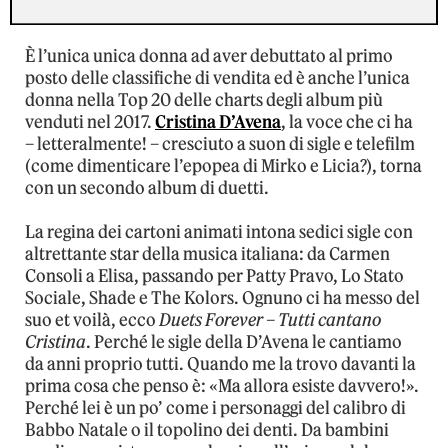
È l’unica unica donna ad aver debuttato al primo
posto delle classifiche di vendita ed è anche l’unica
donna nella Top 20 delle charts degli album più
venduti nel 2017.
Cristina D’Avena
, la voce che ci ha
– letteralmente! – cresciuto a suon di sigle e telefilm
(come dimenticare l’epopea di Mirko e Licia?), torna
con un secondo album di duetti.
La regina dei cartoni animati intona sedici sigle con
altrettante star della musica italiana: da Carmen
Consoli a Elisa, passando per Patty Pravo, Lo Stato
Sociale, Shade e The Kolors. Ognuno ci ha messo del
suo et voilà, ecco
Duets Forever – Tutti cantano
Cristina
. Perché le sigle della D’Avena le cantiamo
da anni proprio tutti. Quando me la trovo davanti la
prima cosa che penso è: «Ma allora esiste davvero!».
Perché lei è un po’ come i personaggi del calibro di
Babbo Natale o il topolino dei denti. Da bambini