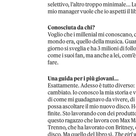
selettivo, l’altro troppo minimale… L
mio manager vuole che io aspetti il li
Conosciuta da chi?
Voglio che i millenial mi conoscano,
mondo era, quello della musica. Gua
giorno si sveglia e ha 3 milioni di fo
come i suoi fan, ma anche a lei, com
fare.
Una guida per i più giovani…
Esattamente. Adesso è tutto diverso: 
cambiato. Io conosco la mia storia e 
di come mi guadagnavo da vivere, di 
possa ascoltare il mio nuovo disco. H
finite. Sto lavorando con dei produtt
questo ragazzo che lavora con Max Ma
Trenno, che ha lavorato con Britney, 
disco. Ma quello del libro sì.
The girl 