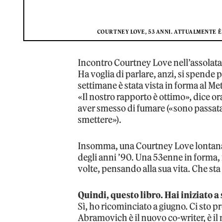
COURTNEY LOVE, 53 ANNI. ATTUALMENTE È
Incontro Courtney Love nell’assolata 
Ha voglia di parlare, anzi, si spende p
settimane è stata vista in forma al Me
«Il nostro rapporto è ottimo», dice o
aver smesso di fumare («sono passata 
smettere»).
Insomma, una Courtney Love lontana d
degli anni ’90. Una 53enne in forma, 
volte, pensando alla sua vita. Che sta
Quindi, questo libro. Hai iniziato a
Sì, ho ricominciato a giugno. Ci sto p
Abramovich è il nuovo co-writer, è il 