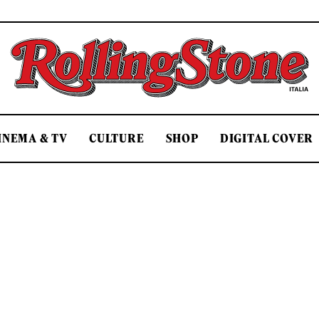
Rolling Stone Italia
INEMA & TV
CULTURE
SHOP
DIGITAL COVER