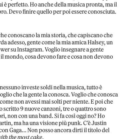
ui è perfetto. Ho anche della musica pronta, ma il
bro. Devo finire quello per poi essere conosciuta.
 che conoscano la mia storia, che capiscano che
rda adesso, gente come la mia amica Halsey, un
llower su Instagram. Voglio insegnare a gente
’è il mondo, cosa devono fare e cosa non devono
nessuno investe soldi nella musica, tutto è
voglio che la gente la conosca. Voglio che conosca
come non avessi mai solti per niente. E poi che
o scritto 9 nuove canzoni, tre o quattro sono
ori, non con una band. Si fa così oggi no? Ho
rtin, ma ha una visione più punk. C’è Justin
con Gaga… Non posso ancora dirti il titolo del
with the most cake
.