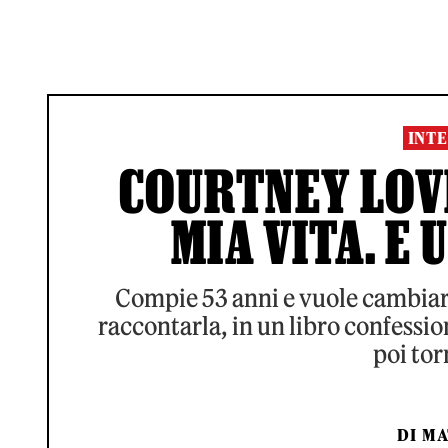
INTE
COURTNEY LOVE:
MIA VITA. E
Compie 53 anni e vuole cambiare
raccontarla, in un libro confessio
poi tor
DI
MA