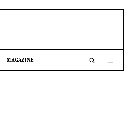
MAGAZINE
SHARE
SHARE