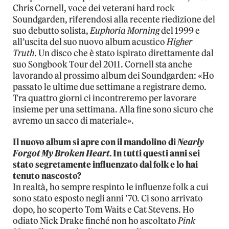
Chris Cornell, voce dei veterani hard rock
Soundgarden, riferendosi alla recente riedizione del
suo debutto solista,
Euphoria Morning
del 1999 e
all’uscita del suo nuovo album acustico
Higher
Truth
. Un disco che è stato ispirato direttamente dal
suo Songbook Tour del 2011. Cornell sta anche
lavorando al prossimo album dei Soundgarden: «Ho
passato le ultime due settimane a registrare demo.
Tra quattro giorni ci incontreremo per lavorare
insieme per una settimana. Alla fine sono sicuro che
avremo un sacco di materiale».
Il nuovo album si apre con il mandolino di
Nearly
Forgot My Broken Heart
. In tutti questi anni sei
stato segretamente influenzato dal folk e lo hai
tenuto nascosto?
In realtà, ho sempre respinto le influenze folk a cui
sono stato esposto negli anni ’70. Ci sono arrivato
dopo, ho scoperto Tom Waits e Cat Stevens. Ho
odiato Nick Drake finché non ho ascoltato
Pink