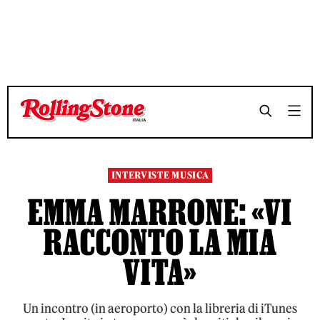
TEMPO DI LETTURA 7 MINUTI
TEMPO DI LETTURA 7 MINUTI
SHARE
SHARE
INTERVISTE MUSICA
EMMA MARRONE: «VI
RACCONTO LA MIA
VITA»
Un incontro (in aeroporto) con la libreria di iTunes