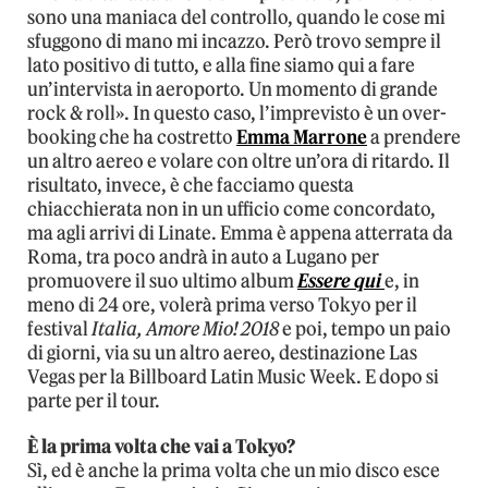
sono una maniaca del controllo, quando le cose mi
sfuggono di mano mi incazzo. Però trovo sempre il
lato positivo di tutto, e alla fine siamo qui a fare
un’intervista in aeroporto. Un momento di grande
rock & roll». In questo caso, l’imprevisto è un over-
booking che ha costretto
Emma Marrone
a prendere
un altro aereo e volare con oltre un’ora di ritardo. Il
risultato, invece, è che facciamo questa
chiacchierata non in un ufficio come concordato,
ma agli arrivi di Linate. Emma è appena atterrata da
Roma, tra poco andrà in auto a Lugano per
promuovere il suo ultimo album
Essere qui
e, in
meno di 24 ore, volerà prima verso Tokyo per il
festival
Italia, Amore Mio! 2018
e poi, tempo un paio
di giorni, via su un altro aereo, destinazione Las
Vegas per la Billboard Latin Music Week. E dopo si
parte per il tour.
È la prima volta che vai a Tokyo?
Sì, ed è anche la prima volta che un mio disco esce