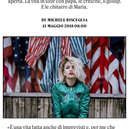
aperta. La vita in tour con papà, le critiche, il gossip.
E le chitarre di Maria.
DI
MICHELE BISCEGLIA
13 MAGGIO 2018 08:00
«È una vita fatta anche di imprevisti e, per me che