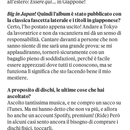
all’estero:
Essere qui
… in Giappone!
Big in Japan
! Quindi l’album è stato pubblicato con
la classica fascetta laterale e i titoli in giapponese?
Certo, l’ho postato appena uscito! Andare a Tokyo
da lavoratrice e non da vacanziera mi dà un senso di
responsabilità. Cantare davanti a persone che non
sanno niente di me sarà una grande prova: se mi
applaudiranno, tornerò sicuramente con un
bagaglio pieno di soddisfazioni, perché è facile
essere apprezzati dove tutti ti conoscono, ma se
funziona lì significa che sto facendo bene il mio
mestiere.
A proposito di dischi, le ultime cose che hai
ascoltato?
Ascolto tantissima musica, e ne compro un sacco su
iTunes. Ma mi hanno detto che non va più, e allora
ho anche un account Spotify, premium! (Ride) Però
in alcuni casi sento ancora il bisogno di comprare i
dischi fisici, toccarli.