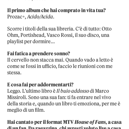
Il primo album che hai comprato in vita tua?
Prozac+,
Acido/Acida
.
Scorre i titoli della sua libreria. C’è di tutto: Otto
Ohm, Portishead, Vasco Rossi, il suo disco, una
playlist per dormire…
Fai fatica a prendere sonno?
Il cervello non stacca mai. Quando vado a letto è
come se fossi in ufficio, faccio le riunioni con me
stessa.
E cosa fai per addormentarti?
Leggo. L’ultimo libro è
Il buio addosso
di Marco
Missiroli. Sono una sua fan: ti fa entrare nel vivo
della storia e, quando un libro ti emoziona, per me è
meglio di un film.
Hai cantato per il format MTV
House of Fans
, a casa
di un fan. Da ragazzina, chi avresti voluto live a casa