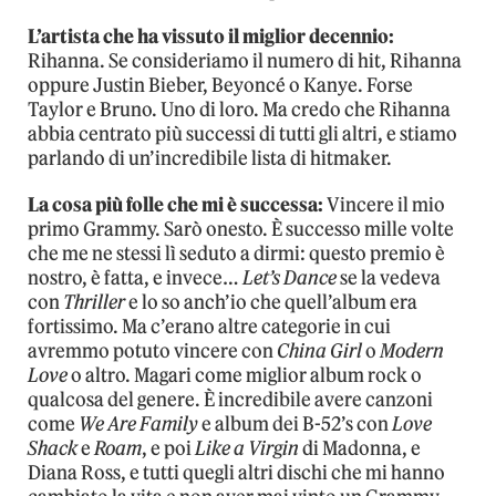
L’artista che ha vissuto il miglior decennio:
Rihanna. Se consideriamo il numero di hit, Rihanna
oppure Justin Bieber, Beyoncé o Kanye. Forse
Taylor e Bruno. Uno di loro. Ma credo che Rihanna
abbia centrato più successi di tutti gli altri, e stiamo
parlando di un’incredibile lista di hitmaker.
La cosa più folle che mi è successa:
Vincere il mio
primo Grammy. Sarò onesto. È successo mille volte
che me ne stessi lì seduto a dirmi: questo premio è
nostro, è fatta, e invece…
Let’s Dance
se la vedeva
con
Thriller
e lo so anch’io che quell’album era
fortissimo. Ma c’erano altre categorie in cui
avremmo potuto vincere con
China Girl
o
Modern
Love
o altro. Magari come miglior album rock o
qualcosa del genere. È incredibile avere canzoni
come
We Are Family
e album dei B-52’s con
Love
Shack
e
Roam
, e poi
Like a Virgin
di Madonna, e
Diana Ross, e tutti quegli altri dischi che mi hanno