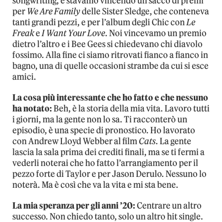
songwriting, e stavamo vincendo un sacco di premi
per
We Are Family
delle Sister Sledge, che conteneva
tanti grandi pezzi, e per l’album degli Chic con
Le
Freak
e
I Want Your Love
. Noi vincevamo un premio
dietro l’altro e i Bee Gees si chiedevano chi diavolo
fossimo. Alla fine ci siamo ritrovati fianco a fianco in
bagno, una di quelle occasioni strambe da cui si esce
amici.
La cosa più interessante che ho fatto e che nessuno
ha notato:
Beh, è la storia della mia vita. Lavoro tutti
i giorni, ma la gente non lo sa. Ti racconterò un
episodio, è una specie di pronostico. Ho lavorato
con Andrew Lloyd Webber al film
Cats
. La gente
lascia la sala prima dei crediti finali, ma se ti fermi a
vederli noterai che ho fatto l’arrangiamento per il
pezzo forte di Taylor e per Jason Derulo. Nessuno lo
noterà. Ma è così che va la vita e mi sta bene.
La mia speranza per gli anni ’20:
Centrare un altro
successo. Non chiedo tanto, solo un altro hit single.