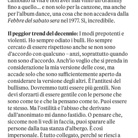
cambiato la vita e non aver mai vinto un Grammy
fino a quello… e non solo per la canzone, ma anche
per l’album dance, una cosa che non accadeva dalla
Febbre del sabato sera
nel 1977. Sì, incredibile.
Il peggior trend del decennio:
I modi prepotenti e
violenti. Ho sempre odiato i bulli. Ho sempre
cercato di essere rispettoso anche se non sono
d’accordo con qualcuno – anzi, soprattutto quando
non sono d’accordo. Anch’io voglio che si prenda in
considerazione la mia versione delle cose, ma
accade solo che sono sufficientemente aperto da
considerare la versione degli altri. È l’antitesi del
bullismo. Dovremmo tutti essere più gentili. Non
devi sforzarti di essere gentile con le persone che
sono come te e che la pensano come te. Puoi essere
te stesso. Ma l’ostilità e l’abisso che derivano
dall’anonimato mi danno fastidio. O pensare che,
siccome non li vedi in faccia, puoi sparare alle
persone dalla tua stanza d’albergo. È così
impersonale. È tutto collegato, perché se riesci a