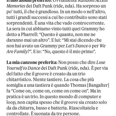
Il mio album preferito:
Ovviamente
Random Access
Memories
dei Daft Punk (ride, nda). Ha sorpreso un
po’ tutti, il che è grandioso. In un modo o nell’altro,
tutti i grandi successi a cui ho contribuito sono stati
sorprendenti. È una vita che vado controcorrente.
La sera in cui abbiamo vinto tutti quei Grammy ho
detto a Pharrell: “Questo è quanto, non me ne
daranno mai un altro”. E lui: “Mi stai dicendo che
non hai avuto un Grammy per
Let’s Dance
o per
We
Are Family
?”. E io: “No, questo è il mio primo”.
La mia canzone preferita:
Non posso che dire
Lose
Yourself to Dance
dei Daft Punk (ride, nda). È per via
del fatto che il groove è creato da un trio
chitarristico. Niente tastiere. La cosa che più
somiglia a una tastiera è quando Thomas [Bangalter]
fa “Come on, come on, come on come on”. Ma in
pratica è un trio. In questo mondo di computer e
loop, non capita spesso che il groove sia creato solo
da da chitarra, basso e batteria. Riascoltatela e
controllate. È suonata da tre persone.