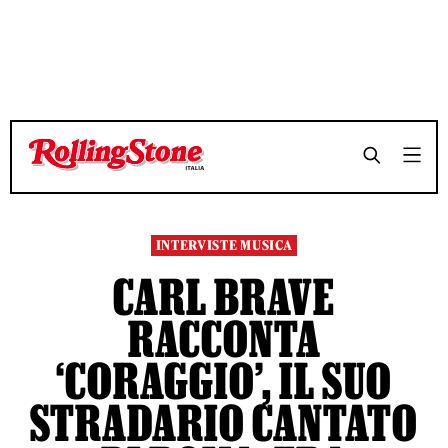
TEMPO DI LETTURA 10 MINUTI
TEMPO DI LETTURA 10 MINUTI
SHARE
SHARE
INTERVISTE MUSICA
CARL BRAVE
RACCONTA
‘CORAGGIO’, IL SUO
STRADARIO CANTATO