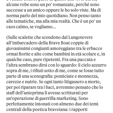
alcune robe sono un po’ romanzate, perché sono
successe a un amico oppure le ho solo viste. Ma di
norma parlo del mio quotidiano. Non penso tanto
alle tematiche, ma alla mia realtà. Che è un po’ un
caos calmo, se vogliamo…
(Sulle scalette che scendono dal Lungotevere
all’imbarcadero della Brave Boat coppie di
giovanissimi congiunti amoreggiano tra le erbacce
ormai fiorite e alte come bambini in età scolare e, in
qualche caso, pure ripetenti. Fra una paccata e
l’altra sembrano dirsi con lo sguardo: il cielo azzurro
sopra di me, i rifiuti sotto di me, come se fosse tutto
parte di una scenografia: pomiciate e monnezza,
carezze e nutrie. Se ogni tanto litigassero a morte,
per poi riparare tra i baci, avremmo pensato che lo
staff dell’anteprima li avesse scritturati per
un’operazione di guerrilla marketing. Sono
perfettamente intonati con almeno due dei temi
centrali della poetica braveiana: i rapporti