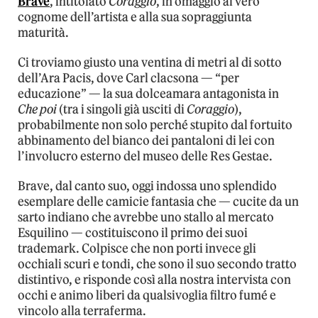
Brave
, intitolato
Coraggio
, in omaggio al vero
cognome dell’artista e alla sua sopraggiunta
maturità.
Ci troviamo giusto una ventina di metri al di sotto
dell’Ara Pacis, dove Carl clacsona — “per
educazione” — la sua dolceamara antagonista in
Che poi
(tra i singoli già usciti di
Coraggio
),
probabilmente non solo perché stupito dal fortuito
abbinamento del bianco dei pantaloni di lei con
l’involucro esterno del museo delle Res Gestae.
Brave, dal canto suo, oggi indossa uno splendido
esemplare delle camicie fantasia che — cucite da un
sarto indiano che avrebbe uno stallo al mercato
Esquilino — costituiscono il primo dei suoi
trademark. Colpisce che non porti invece gli
occhiali scuri e tondi, che sono il suo secondo tratto
distintivo, e risponde così alla nostra intervista con
occhi e animo liberi da qualsivoglia filtro fumé e
vincolo alla terraferma.