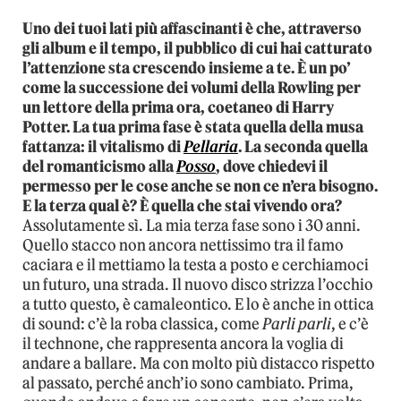
Uno dei tuoi lati più affascinanti è che, attraverso
gli album e il tempo, il pubblico di cui hai catturato
l’attenzione sta crescendo insieme a te. È un po’
come la successione dei volumi della Rowling per
un lettore della prima ora, coetaneo di Harry
Potter. La tua prima fase è stata quella della musa
fattanza: il vitalismo di
Pellaria
. La seconda quella
del romanticismo alla
Posso
, dove chiedevi il
permesso per le cose anche se non ce n’era bisogno.
E la terza qual è? È quella che stai vivendo ora?
Assolutamente sì. La mia terza fase sono i 30 anni.
Quello stacco non ancora nettissimo tra il famo
caciara e il mettiamo la testa a posto e cerchiamoci
un futuro, una strada. Il nuovo disco strizza l’occhio
a tutto questo, è camaleontico. E lo è anche in ottica
di sound: c’è la roba classica, come
Parli parli
, e c’è
il technone, che rappresenta ancora la voglia di
andare a ballare. Ma con molto più distacco rispetto
al passato, perché anch’io sono cambiato. Prima,