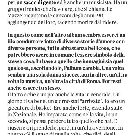
per un sacco di gente
ed è anche un musicista. Ha un
gruppo ironico che fa volare, che si chiama Le
Mazze: ricantano le canzoni degli anni ’90
aggiungendo del loro, facendo morire dal ridere.
In questo come nell’altro album sembra esserci un
filo conduttore fatto di diverse storie d’amore con
diverse persone, tutte abbastanza bellicose, che
potrebbero avere in comune l’essere simbolo della
stessa cosa. In base a quello che immagini sia quel
qualcosa, ascoltandolo, l’album cambia. Una volta
sembra una sola donna sfaccettata in altre, un’altra
volta la musica, un’altra la città di Roma. Potresti
anche essere tu stesso.
Il fatto è che è un po’ anche la vita in generale. Un
giorno ti va bene, un giorno stai “arrivato”. Io ero un
giocatore di basket. Ero anche forte, essendo stato
in Nazionale. Ho imparato come nella vita, in un
secondo, si possa perdere tutto quello che hai. E
riuscire a riprenderlo, però, in un’altra versione. In
questo c’è il senso di quella roba, che dici, degli