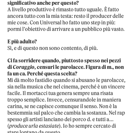
significativo anche per questo?
A livello produttivo è rimasto tutto uguale. È fatto
ancora tutto con la mia testa: resto il producer delle
mie cose. Con Universal ho fatto uno step in più:
pormi l’obiettivo di arrivare a un pubblico più vasto.
E più adulto?
Sì, e di questo non sono contento, di più.
Ci fa sorridere quando, piuttosto spesso nei pezzi
di
Coraggio
, censuri le parolacce. Figura di m., non
fa un ca. Perché questa scelta?
Mi dà molto fastidio quando si abusano le parolacce,
sia nella musica che nel cinema, perché è un vincere
facile. Il mortacci tua genera sempre una risata
troppo semplice. Invece, censurandole in maniera
carina, se ne capisce comunque il senso. Non è la
bestemmia sul palco che cambia la sostanza. Nel rap
spesso gli artisti lanciano dei porco d. e tutti a…
(
produce urla estasiate
). Io ho sempre cercato di
stare lontano da questo.