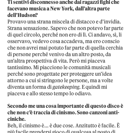
Ti sentivi disconnesso anche dai ragazzi fighi che
facevano musica a New York, dall’altra parte
dell’Hudson?
Provavo una strana miscela di distacco e d’invidia.
Strana sensazione. Sapevo che non potevo far parte
di quel circolo, perché non ero di lì. Ci andavo, sì, li
osservavo, vedevo cosa accadeva, ma ero conscio
che non avrei mai potuto far parte di quella cerchia
di persone perché venivo da un altro posto, da
un’altra prospettiva di vita. Però mi piaceva
tantissimo. Mi piacciono le comunità musicali
perché sono progettate per proteggere un’idea
attorno a cui si stringono le persone, ma a volte
diventa un forma di
gatekeeping
. E quindi mi
piaceva e allo stesso tempo lo odiavo.
Secondo me una cosa importante di questo disco è
che non c’è traccia di cinismo. Sono canzoni anti-
ciniche.
Beh, il cinismo è… è due cose. Anzitutto è facile. È
più facile prendersi gioco di qualcosa al posto di