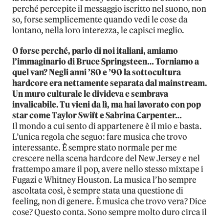
perché percepite il messaggio iscritto nel suono, non
so, forse semplicemente quando vedi le cose da
lontano, nella loro interezza, le capisci meglio.
O forse perché, parlo di noi italiani, amiamo
l’immaginario di Bruce Springsteen… Torniamo a
quel van? Negli anni ’80 e ’90 la sottocultura
hardcore era nettamente separata dal mainstream.
Un muro culturale le divideva e sembrava
invalicabile. Tu vieni da lì, ma hai lavorato con pop
star come Taylor Swift e Sabrina Carpenter…
Il mondo a cui sento di appartenere è il mio e basta.
L’unica regola che seguo: fare musica che trovo
interessante. È sempre stato normale per me
crescere nella scena hardcore del New Jersey e nel
frattempo amare il pop, avere nello stesso mixtape i
Fugazi e Whitney Houston. La musica l’ho sempre
ascoltata così, è sempre stata una questione di
feeling, non di genere. È musica che trovo vera? Dice
cose? Questo conta. Sono sempre molto duro circa il