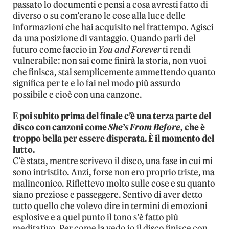
passato lo documenti e pensi a cosa avresti fatto di
diverso o su com’erano le cose alla luce delle
informazioni che hai acquisito nel frattempo. Agisci
da una posizione di vantaggio. Quando parli del
futuro come faccio in
You and Forever
ti rendi
vulnerabile: non sai come finirà la storia, non vuoi
che finisca, stai semplicemente ammettendo quanto
significa per te e lo fai nel modo più assurdo
possibile e cioè con una canzone.
E poi subito prima del finale c’è una terza parte del
disco con canzoni come
She’s From Before
, che è
troppo bella per essere disperata. È il momento del
lutto.
C’è stata, mentre scrivevo il disco, una fase in cui mi
sono intristito. Anzi, forse non ero proprio triste, ma
malinconico. Riflettevo molto sulle cose e su quanto
siano preziose e passeggere. Sentivo di aver detto
tutto quello che volevo dire in termini di emozioni
esplosive e a quel punto il tono s’è fatto più
meditativo. Per come la vedo io il disco finisce con