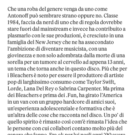
Che una roba del genere venga da uno come
Antonoff può sembrare strano oppure no. Classe
1984, faccia da nerd di uno che di regola dovrebbe
stare fuori dal mainstream e invece ha contribuito a
plasmarlo con le sue produzioni, è cresciuto in una
famiglia del New Jersey che ne ha assecondato
l’ambizione di diventare musicista, con una
giovinezza e non solo adombrata dalla morte di una
sorella per un tumore al cervello ad appena 13 anni,
un tema che torna anche in questo disco. Più che per
i Bleachers è noto per essere il produttore di artiste
pop di larghissimo consumo come Taylor Swift,
Lorde, Lana Del Rey o Sabrina Carpenter. Ma prima
dei Bleachers e prima dei .Fun, ha girato l’America
in un van con un gruppo hardcore di amici suoi,
un’esperienza adolescenziale e formativa che è
un’altra delle cose che racconta nel disco. Un po’ di
quello spirito è rimasto così com’è rimasta l’idea che
le persone con cui collabori contano molto più del