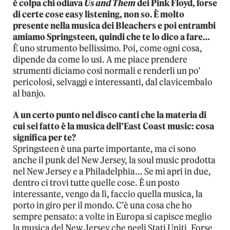
è colpa chi odiava
Us and Them
dei Pink Floyd, forse
di certe cose easy listening, non so. È molto
presente nella musica dei Bleachers e poi entrambi
amiamo Springsteen, quindi che te lo dico a fare…
È uno strumento bellissimo. Poi, come ogni cosa,
dipende da come lo usi. A me piace prendere
strumenti diciamo così normali e renderli un po’
pericolosi, selvaggi e interessanti, dal clavicembalo
al banjo.
A un certo punto nel disco canti che la materia di
cui sei fatto è la musica dell’East Coast music: cosa
significa per te?
Springsteen è una parte importante, ma ci sono
anche il punk del New Jersey, la soul music prodotta
nel New Jersey e a Philadelphia… Se mi apri in due,
dentro ci trovi tutte quelle cose. È un posto
interessante, vengo da lì, faccio quella musica, la
porto in giro per il mondo. C’è una cosa che ho
sempre pensato: a volte in Europa si capisce meglio
la musica del New Jersey che negli Stati Uniti. Forse