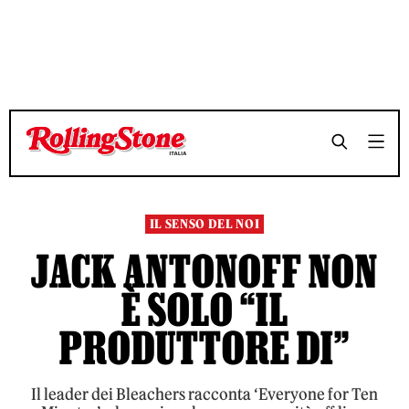
TEMPO DI LETTURA 17 MINUTI
TEMPO DI LETTURA 17 MINUTI
SHARE
SHARE
IL SENSO DEL NOI
JACK ANTONOFF NON
È SOLO “IL
PRODUTTORE DI”
Il leader dei Bleachers racconta ‘Everyone for Ten