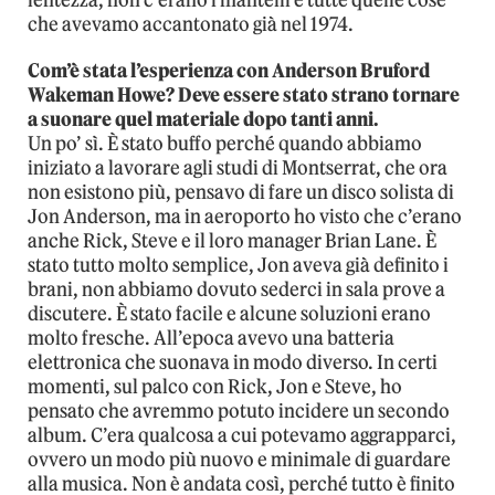
che avevamo accantonato già nel 1974.
Com’è stata l’esperienza con Anderson Bruford
Wakeman Howe? Deve essere stato strano tornare
a suonare quel materiale dopo tanti anni.
Un po’ sì. È stato buffo perché quando abbiamo
iniziato a lavorare agli studi di Montserrat, che ora
non esistono più, pensavo di fare un disco solista di
Jon Anderson, ma in aeroporto ho visto che c’erano
anche Rick, Steve e il loro manager Brian Lane. È
stato tutto molto semplice, Jon aveva già definito i
brani, non abbiamo dovuto sederci in sala prove a
discutere. È stato facile e alcune soluzioni erano
molto fresche. All’epoca avevo una batteria
elettronica che suonava in modo diverso. In certi
momenti, sul palco con Rick, Jon e Steve, ho
pensato che avremmo potuto incidere un secondo
album. C’era qualcosa a cui potevamo aggrapparci,
ovvero un modo più nuovo e minimale di guardare
alla musica. Non è andata così, perché tutto è finito