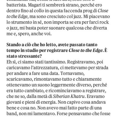
batterista. Magari ti sembrerà strano, perché ero
dentro fino al collo in questa faccenda prog di
Close
to the Edge
, ma sono cresciuto col jazz. Mi piacevano
lo strumento in sé, non importa se era per farci rock
o jazz, mi basta poter suonare qualcosa che diverta
me e, spero, anche voi.
Stando a ciò che ho letto, avete passato tanto
tempo in studio per registrare
Close to the Edge
. È
stato stressante?
Eh sì, ci siamo stati tantissimo. Registravamo, poi
caricavamo l’attrezzatura, ci mettevamo per strada
per andare a fare una data. Tornavamo,
scaricavamo, rimontavamo tutto e chiaramente
ottenevamo un suono leggermente diverso, perché
era tutto cambiato, e ricominciavamo a registrare,
che ne so, dalla metà di
Siberian Khatru
. Eravamo
giovani e pieni di energia. Non capivo cosa andava
bene e cosa no. Non avevo mai fatto parte di una
band, non mi lamentavo. Forse pensavamo che fosse