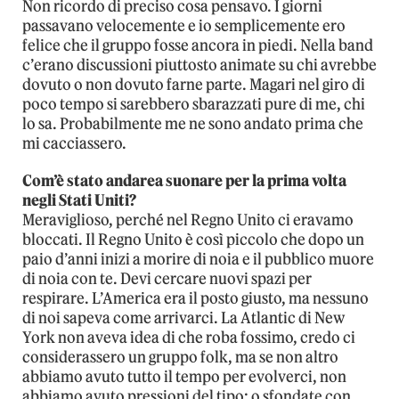
Non ricordo di preciso cosa pensavo. I giorni
passavano velocemente e io semplicemente ero
felice che il gruppo fosse ancora in piedi. Nella band
c’erano discussioni piuttosto animate su chi avrebbe
dovuto o non dovuto farne parte. Magari nel giro di
poco tempo si sarebbero sbarazzati pure di me, chi
lo sa. Probabilmente me ne sono andato prima che
mi cacciassero.
Com’è stato andarea suonare per la prima volta
negli Stati Uniti?
Meraviglioso, perché nel Regno Unito ci eravamo
bloccati. Il Regno Unito è così piccolo che dopo un
paio d’anni inizi a morire di noia e il pubblico muore
di noia con te. Devi cercare nuovi spazi per
respirare. L’America era il posto giusto, ma nessuno
di noi sapeva come arrivarci. La Atlantic di New
York non aveva idea di che roba fossimo, credo ci
considerassero un gruppo folk, ma se non altro
abbiamo avuto tutto il tempo per evolverci, non
abbiamo avuto pressioni del tipo: o sfondate con