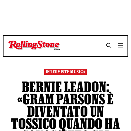
TEMPO DI LETTURA 8 MINUTI
TEMPO DI LETTURA 8 MINUTI
SHARE
SHARE
INTERVISTE MUSICA
BERNIE LEADON:
«GRAM PARSONS È
DIVENTATO UN
TOSSICO QUANDO HA