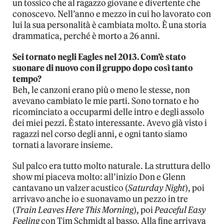
un tossico che al ragazzo giovane e divertente che
conoscevo. Nell’anno e mezzo in cui ho lavorato con
lui la sua personalità è cambiata molto. È una storia
drammatica, perché è morto a 26 anni.
Sei tornato negli Eagles nel 2013. Com’è stato
suonare di nuovo con il gruppo dopo così tanto
tempo?
Beh, le canzoni erano più o meno le stesse, non
avevano cambiato le mie parti. Sono tornato e ho
ricominciato a occuparmi delle intro e degli assolo
dei miei pezzi. È stato interessante. Avevo già visto i
ragazzi nel corso degli anni, e ogni tanto siamo
tornati a lavorare insieme.
Sul palco era tutto molto naturale. La struttura dello
show mi piaceva molto: all’inizio Don e Glenn
cantavano un valzer acustico (
Saturday Night
), poi
arrivavo anche io e suonavamo un pezzo in tre
(
Train Leaves Here This Morning
), poi
Peaceful Easy
Feeling
con Tim Schmidt al basso. Alla fine arrivava