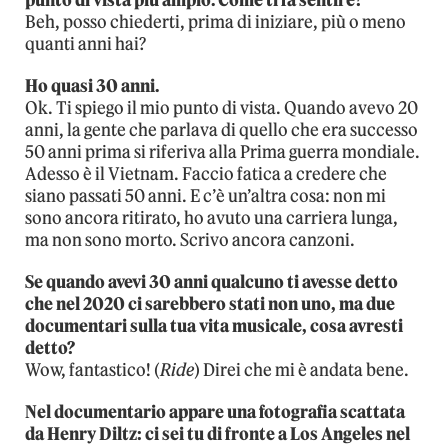
punto di vista più ampio. Come ti fa sentire?
Beh, posso chiederti, prima di iniziare, più o meno
quanti anni hai?
Ho quasi 30 anni.
Ok. Ti spiego il mio punto di vista. Quando avevo 20
anni, la gente che parlava di quello che era successo
50 anni prima si riferiva alla Prima guerra mondiale.
Adesso è il Vietnam. Faccio fatica a credere che
siano passati 50 anni. E c’è un’altra cosa: non mi
sono ancora ritirato, ho avuto una carriera lunga,
ma non sono morto. Scrivo ancora canzoni.
Se quando avevi 30 anni qualcuno ti avesse detto
che nel 2020 ci sarebbero stati non uno, ma due
documentari sulla tua vita musicale, cosa avresti
detto?
Wow, fantastico! (
Ride
) Direi che mi è andata bene.
Nel documentario appare una fotografia scattata
da Henry Diltz: ci sei tu di fronte a Los Angeles nel