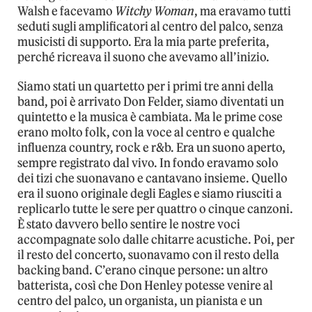
Walsh e facevamo
Witchy Woman
, ma eravamo tutti
seduti sugli amplificatori al centro del palco, senza
musicisti di supporto. Era la mia parte preferita,
perché ricreava il suono che avevamo all’inizio.
Siamo stati un quartetto per i primi tre anni della
band, poi è arrivato Don Felder, siamo diventati un
quintetto e la musica è cambiata. Ma le prime cose
erano molto folk, con la voce al centro e qualche
influenza country, rock e r&b. Era un suono aperto,
sempre registrato dal vivo. In fondo eravamo solo
dei tizi che suonavano e cantavano insieme. Quello
era il suono originale degli Eagles e siamo riusciti a
replicarlo tutte le sere per quattro o cinque canzoni.
È stato davvero bello sentire le nostre voci
accompagnate solo dalle chitarre acustiche. Poi, per
il resto del concerto, suonavamo con il resto della
backing band. C’erano cinque persone: un altro
batterista, così che Don Henley potesse venire al
centro del palco, un organista, un pianista e un