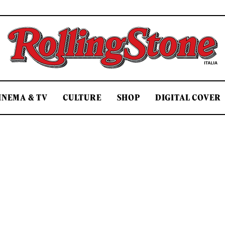
Rolling Stone Italia
INEMA & TV
CULTURE
SHOP
DIGITAL COVER