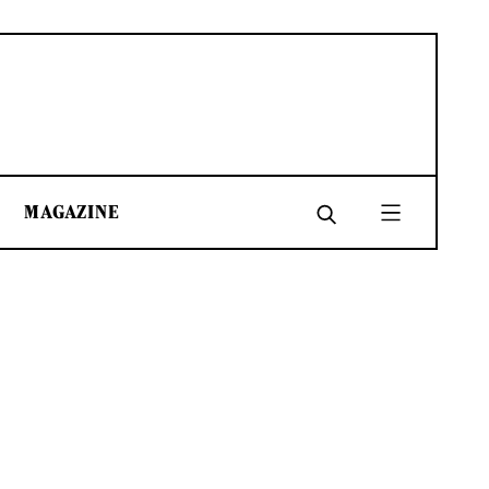
MAGAZINE
SHARE
SHARE