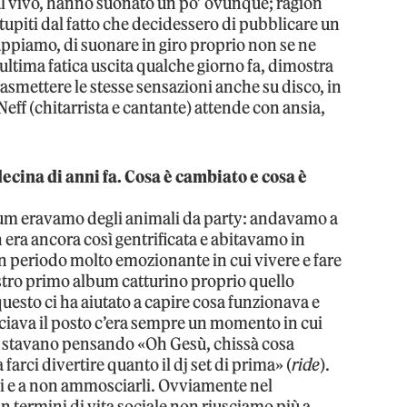
l vivo, hanno suonato un po’ ovunque; ragion
 stupiti dal fatto che decidessero di pubblicare un
appiamo, di suonare in giro proprio non se ne
o ultima fatica uscita qualche giorno fa, dimostra
asmettere le stesse sensazioni anche su disco, in
Neff (chitarrista e cantante) attende con ansia,
ecina di anni fa. Cosa è cambiato e cosa è
um eravamo degli animali da party: andavamo a
on era ancora così gentrificata e abitavamo in
un periodo molto emozionante in cui vivere e fare
stro primo album catturino proprio quello
esto ci ha aiutato a capire cosa funzionava e
asciava il posto c’era sempre un momento in cui
tti stavano pensando «Oh Gesù, chissà cosa
farci divertire quanto il dj set di prima» (
ride
).
li e a non ammosciarli. Ovviamente nel
n termini di vita sociale non riusciamo più a