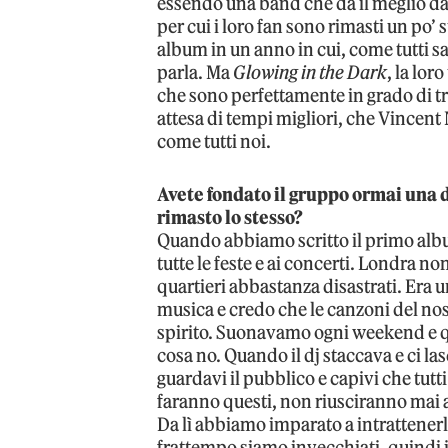
essendo una band che dà il meglio da
per cui i loro fan sono rimasti un po’
album in un anno in cui, come tutti s
parla. Ma
Glowing in the Dark
, la lor
che sono perfettamente in grado di tr
attesa di tempi migliori, che Vincent 
come tutti noi.
Avete fondato il gruppo ormai una d
rimasto lo stesso?
Quando abbiamo scritto il primo alb
tutte le feste e ai concerti. Londra n
quartieri abbastanza disastrati. Era 
musica e credo che le canzoni del no
spirito. Suonavamo ogni weekend e qu
cosa no. Quando il dj staccava e ci l
guardavi il pubblico e capivi che tu
faranno questi, non riusciranno mai a 
Da lì abbiamo imparato a intrattener
frattempo siamo invecchiati, quindi i