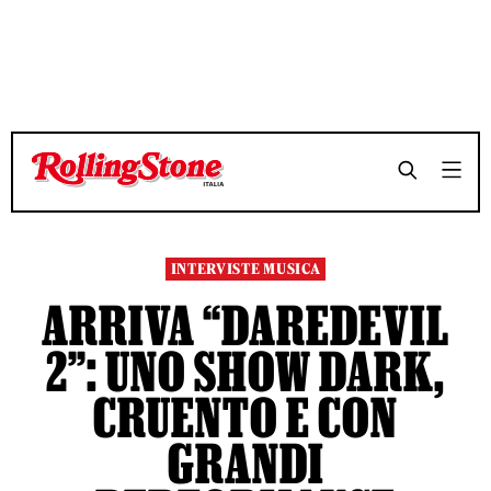
TEMPO DI LETTURA 11 MINUTI
TEMPO DI LETTURA 11 MINUTI
SHARE
SHARE
INTERVISTE MUSICA
ARRIVA “DAREDEVIL
2”: UNO SHOW DARK,
CRUENTO E CON
GRANDI