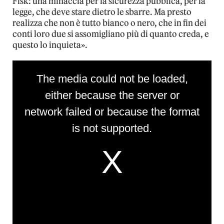
Fisk: una minaccia per la sicurezza pubblica, per la
legge, che deve stare dietro le sbarre. Ma presto
realizza che non è tutto bianco o nero, che in fin dei
conti loro due si assomigliano più di quanto creda, e
questo lo inquieta».