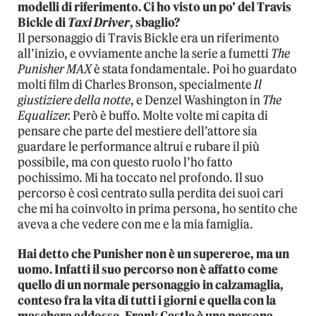
modelli di riferimento. Ci ho visto un po’ del Travis
Bickle di
Taxi Driver
, sbaglio?
Il personaggio di Travis Bickle era un riferimento
all’inizio, e ovviamente anche la serie a fumetti
The
Punisher MAX
è stata fondamentale. Poi ho guardato
molti film di Charles Bronson, specialmente
Il
giustiziere della notte
, e Denzel Washington in
The
Equalizer.
Però è buffo. Molte volte mi capita di
pensare che parte del mestiere dell’attore sia
guardare le performance altrui e rubare il più
possibile, ma con questo ruolo l’ho fatto
pochissimo. Mi ha toccato nel profondo. Il suo
percorso è così centrato sulla perdita dei suoi cari
che mi ha coinvolto in prima persona, ho sentito che
aveva a che vedere con me e la mia famiglia.
Hai detto che Punisher non è un supereroe, ma un
uomo. Infatti il suo percorso non è affatto come
quello di un normale personaggio in calzamaglia,
conteso fra la vita di tutti i giorni e quella con la
maschera addosso. Frank Castle è una persona