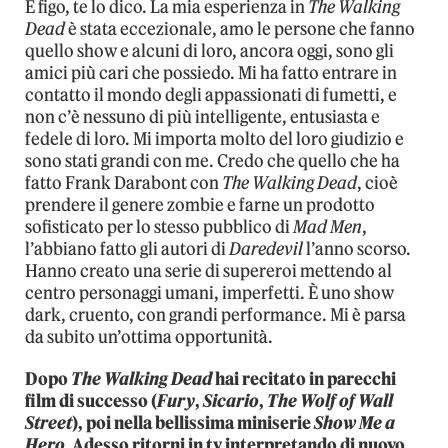
È figo, te lo dico. La mia esperienza in
The Walking
Dead
è stata eccezionale, amo le persone che fanno
quello show e alcuni di loro, ancora oggi, sono gli
amici più cari che possiedo. Mi ha fatto entrare in
contatto il mondo degli appassionati di fumetti, e
non c’è nessuno di più intelligente, entusiasta e
fedele di loro. Mi importa molto del loro giudizio e
sono stati grandi con me. Credo che quello che ha
fatto Frank Darabont con
The Walking Dead
, cioè
prendere il genere zombie e farne un prodotto
sofisticato per lo stesso pubblico di
Mad Men
,
l’abbiano fatto gli autori di
Daredevil
l’anno scorso.
Hanno creato una serie di supereroi mettendo al
centro personaggi umani, imperfetti. È uno show
dark, cruento, con grandi performance. Mi è parsa
da subito un’ottima opportunità.
Dopo
The Walking Dead
hai recitato in parecchi
film di successo (
Fury
,
Sicario
,
The Wolf of Wall
Street
), poi nella bellissima miniserie
Show Me a
Hero
. Adesso ritorni in tv interpretando di nuovo