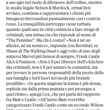
a suo agio nel ruolo di difensore dell’ordine, mentre
lo studio legale Nelson & Murdock, ormai ben
avviato, continua a rappresentare i clienti più
bisognosi ritrovandosi puntualmente con i conti in
rosso. La tranquillità purtroppo viene turbata
quando qualcuno in città comincia a fare strage di
criminali, una minaccia che risponde al nome di
“The Punisher”. Ma chi è costui? «Non è né un
alleato, né un nemico», risponde Jon Bernthal, ex
Shane di
The Walking Dead
e oggi volto di uno degli
antieroi Marvel più famosi di sempre, Frank Castle
AKA il Punitore. «Non è lì per liberare Hell’s Kitchen
dai criminali, non è lì per aiutare la comunità, ma
per trovare le persone responsabili della morte della
sua famiglia e farli fuori nel modo più brutale
possibile». «In questa stagione la trama è più densa,
esplode sin dalla prima puntata e poi prosegue a
quel ritmo», spiega Cox, che poi parla del rapporto
fra Matt e Castle: «All’inizio Matt vorrebbe
categorizzare Frank Castle come un secondo Wilson