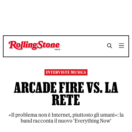
TEMPO DI LETTURA 6 MINUTI
TEMPO DI LETTURA 6 MINUTI
SHARE
SHARE
INTERVISTE MUSICA
ARCADE FIRE VS. LA
RETE
«Il problema non è Internet, piuttosto gli umani»: la
band racconta il nuovo 'Everything Now'