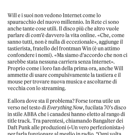
Will e i suoi non vedono Internet come lo
spauracchio del nuovo millennio. In Rete ci sono
anche tante cose utili. Il disco più che altro vuole
parlare di com’è davvero la vita online. «Che, come
sanno tutti, non è nulla di eccezionale», aggiunge il
tastierista, fratello del frontman Win (è un attimo
confondere i nomi). «Ma siamo d’accordo che non ci
sarebbe stata nessuna carriera senza Internet».
Proprio come i loro fan della prima ora, anche Will
ammette di usare compulsivamente la tastiera e il
mouse per trovare nuova musica e ascoltarne di
vecchia con lo streaming.
E allora dove sta il problema? Forse torna utile un
verso nel testo di
Everything Now
, fucilata 70’s disco
in stile ABBA che i canadesi hanno eletto al rango di
title track. Tra parentesi, chiamando Bangalter dei
Daft Punk alle produzioni («Un vero perfezionista»)
per farla funzionare al meglio in radio. “Ogni volta