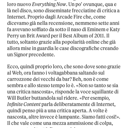
loro nuovo
Everything Now
. Un po’ ovunque, qua e
là nel disco, sono disseminate frecciatine di critica a
Internet. Proprio dagli Arcade Fire che, come
dicevamo già nella recensione, nemmeno sette anni
fa avevano soffiato da sotto il naso di Eminem e Katy
Perry un Brit Award per il Best Album of 2011. Il
tutto, soltanto grazie alla popolarità online che già
allora mise in guardia le case discografiche creando
un Signor precedente.
Ecco, quindi proprio loro, che sono dove sono grazie
al Web, ora fanno i voltagabbana saltando sul
carrozzone dei vecchi da bar? Beh, non è come
sembra e allo stesso tempo lo è. «Non so tanto se sia
una critica nascosta», risponde la voce squillante di
Will Butler buttandola sul ridere. «Per esempio,
Infinite Content
parla deliberatamente di Internet,
quindi penso più a una critica aperta. A volte è
nascosta, altre invece è lampante. Siamo fatti così!».
Il che vale come una mezza ammissione di colpa,