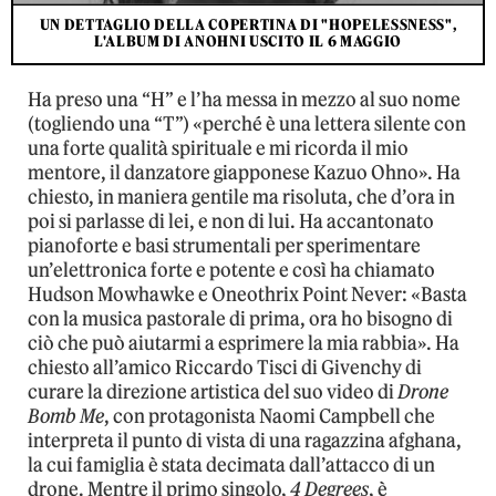
UN DETTAGLIO DELLA COPERTINA DI "HOPELESSNESS",
L'ALBUM DI ANOHNI USCITO IL 6 MAGGIO
Ha preso una “H” e l’ha messa in mezzo al suo nome
(togliendo una “T”) «perché è una lettera silente con
una forte qualità spirituale e mi ricorda il mio
mentore, il danzatore giapponese Kazuo Ohno». Ha
chiesto, in maniera gentile ma risoluta, che d’ora in
poi si parlasse di lei, e non di lui. Ha accantonato
pianoforte e basi strumentali per sperimentare
un’elettronica forte e potente e così ha chiamato
Hudson Mowhawke e Oneothrix Point Never: «Basta
con la musica pastorale di prima, ora ho bisogno di
ciò che può aiutarmi a esprimere la mia rabbia». Ha
chiesto all’amico Riccardo Tisci di Givenchy di
curare la direzione artistica del suo video di
Drone
Bomb Me
, con protagonista Naomi Campbell che
interpreta il punto di vista di una ragazzina afghana,
la cui famiglia è stata decimata dall’attacco di un
drone. Mentre il primo singolo,
4 Degrees
, è