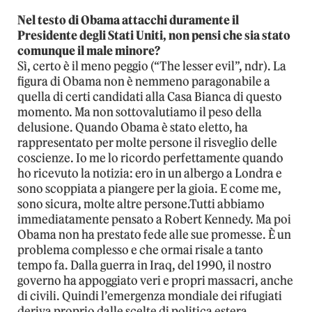
Nel testo di Obama attacchi duramente il
Presidente degli Stati Uniti, non pensi che sia stato
comunque il male minore?
Sì, certo è il meno peggio (“The lesser evil”, ndr). La
figura di Obama non è nemmeno paragonabile a
quella di certi candidati alla Casa Bianca di questo
momento. Ma non sottovalutiamo il peso della
delusione. Quando Obama è stato eletto, ha
rappresentato per molte persone il risveglio delle
coscienze. Io me lo ricordo perfettamente quando
ho ricevuto la notizia: ero in un albergo a Londra e
sono scoppiata a piangere per la gioia. E come me,
sono sicura, molte altre persone.Tutti abbiamo
immediatamente pensato a Robert Kennedy. Ma poi
Obama non ha prestato fede alle sue promesse. È un
problema complesso e che ormai risale a tanto
tempo fa. Dalla guerra in Iraq, del 1990, il nostro
governo ha appoggiato veri e propri massacri, anche
di civili. Quindi l’emergenza mondiale dei rifugiati
deriva proprio dalle scelte di politica estera