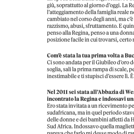
giù, soprattutto al giorno d’oggi. L
l’atteggiamento della famiglia real
cambiato nel corso degli anni, ma c’è
razzismo, abusi, sfruttamento. E qui
penso alla Regina, penso a una donna 
posizione facile in cui trovarsi, certo
Com’è stata la tua prima volta a B
Ci sono andata per il Giubileo d’oro d
soglia, sali la prima rampa di scale, p
inestimabile e ti stupisci d’essere lì
Nel 2011 sei stata all’Abbazia di 
incontrato la Regina e indossavi una
Ero stata invitata a un ricevimento pe
sudafricana, ma in quel periodo sta
delle donne e dei bambini affetti da H
Sud Africa. Indossavo quella magliet
pareva che farlo mi desse modo di ra