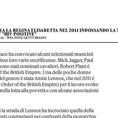
A LA REGINA ELISABETTA NEL 2011 INDOSSANDO LA 
 "HIV POSITIVE"
EAL - WPA POOL/GETTY IMAGES
ce ha convocato alcuni selezionati musicisti
risse loro varie onorificenze. Mick Jagger, Paul
ono stati nominati cavalieri, Robert Plant è
 the British Empire. Una delle poche donne
del genere è stata Annie Lennox, che nel 2011 è
e Order of the British Empire) per il lavoro svolto
ella lotta alla povertà e con alcune associazioni
ui la strada di Lennox ha incrociato quella della
nti contrastanti nei confronti della monarchia,