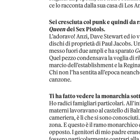
ce lo racconta dalla sua casa di Los A
Sei cresciuta col punk e quindi da 
Queen
dei Sex Pistols.
L’adoravo! Anzi, Dave Stewart ed io 
dischi di proprietà di Paul Jacobs. 
messo fuori due ampli e ha sparato
G
Quel pezzo condensava la voglia di ri
marcio dell’establishment e la Regina
Chi non l’ha sentita all’epoca neanc
canzone.
Ti ha fatto vedere la monarchia sot
Ho radici famigliari particolari. All’
materni lavoravano al castello di Ba
cameriera, è lì che si sono conosciut
zona. E questo è il ramo monarchico d
opposto. I genitori di mio padre erano
fossero particolarmente contrari all