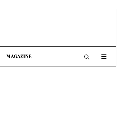
MAGAZINE
SHARE
SHARE