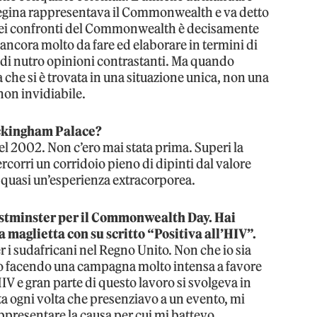
a Regina rappresentava il Commonwealth e va detto
e nei confronti del Commonwealth è decisamente
 ancora molto da fare ed elaborare in termini di
ndi nutro opinioni contrastanti. Ma quando
che si è trovata in una situazione unica, non una
 non invidiabile.
uckingham Palace?
el 2002. Non c’ero mai stata prima. Superi la
ercorri un corridoio pieno di dipinti dal valore
. È quasi un’esperienza extracorporea.
Westminster per il Commonwealth Day. Hai
 maglietta con su scritto “Positiva all’HIV”.
r i sudafricani nel Regno Unito. Non che io sia
vo facendo una campagna molto intensa a favore
IV e gran parte di questo lavoro si svolgeva in
ta ogni volta che presenziavo a un evento, mi
ppresentare la causa per cui mi battevo.