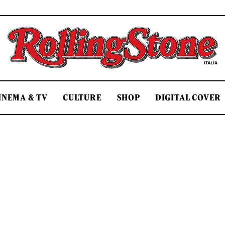
Rolling Stone Italia
INEMA & TV
CULTURE
SHOP
DIGITAL COVER