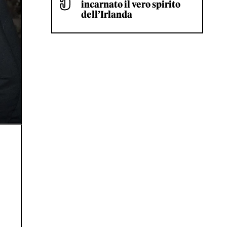
incarnato il vero spirito
dell’Irlanda