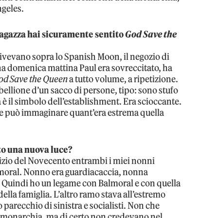
ngeles.
ragazza hai sicuramente sentito
God Save the
vivevano sopra lo Spanish Moon, il negozio di
Una domenica mattina Paul era sovreccitato, ha
od Save the Queen
a tutto volume, a ripetizione.
bellione d’un sacco di persone, tipo: sono stufo
 è il simbolo dell’establishment. Era scioccante.
he può immaginare quant’era estrema quella
to una nuova luce?
inizio del Novecento entrambi i miei nonni
lmoral. Nonno era guardiacaccia, nonna
i. Quindi ho un legame con Balmoral e con quella
ella famiglia. L’altro ramo stava all’estremo
 parecchio di sinistra e socialisti. Non che
a monarchia, ma di certo non credevano nel