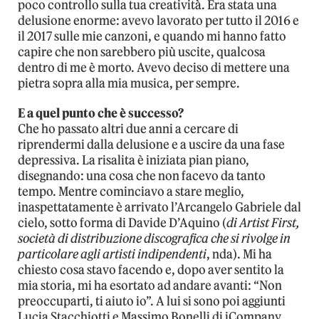
poco controllo sulla tua creatività. Era stata una
delusione enorme: avevo lavorato per tutto il 2016 e
il 2017 sulle mie canzoni, e quando mi hanno fatto
capire che non sarebbero più uscite, qualcosa
dentro di me è morto. Avevo deciso di mettere una
pietra sopra alla mia musica, per sempre.
E a quel punto che è successo?
Che ho passato altri due anni a cercare di
riprendermi dalla delusione e a uscire da una fase
depressiva. La risalita è iniziata pian piano,
disegnando: una cosa che non facevo da tanto
tempo. Mentre cominciavo a stare meglio,
inaspettatamente è arrivato l’Arcangelo Gabriele dal
cielo, sotto forma di Davide D’Aquino (
di Artist First,
società di distribuzione discografica che si rivolge in
particolare agli artisti indipendenti
, nda). Mi ha
chiesto cosa stavo facendo e, dopo aver sentito la
mia storia, mi ha esortato ad andare avanti: “Non
preoccuparti, ti aiuto io”. A lui si sono poi aggiunti
Lucia Stacchiotti e Massimo Bonelli di iCompany,