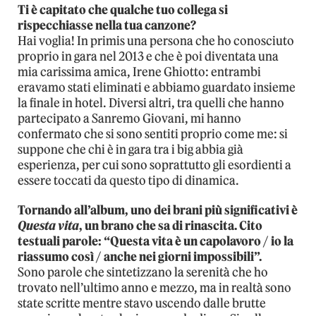
Ti è capitato che qualche tuo collega si
rispecchiasse nella tua canzone?
Hai voglia! In primis una persona che ho conosciuto
proprio in gara nel 2013 e che è poi diventata una
mia carissima amica, Irene Ghiotto: entrambi
eravamo stati eliminati e abbiamo guardato insieme
la finale in hotel. Diversi altri, tra quelli che hanno
partecipato a Sanremo Giovani, mi hanno
confermato che si sono sentiti proprio come me: si
suppone che chi è in gara tra i big abbia già
esperienza, per cui sono soprattutto gli esordienti a
essere toccati da questo tipo di dinamica.
Tornando all’album, uno dei brani più significativi è
Questa vita
, un brano che sa di rinascita. Cito
testuali parole: “Questa vita è un capolavoro / io la
riassumo così / anche nei giorni impossibili”.
Sono parole che sintetizzano la serenità che ho
trovato nell’ultimo anno e mezzo, ma in realtà sono
state scritte mentre stavo uscendo dalle brutte