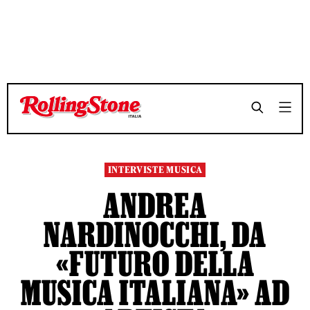
TEMPO DI LETTURA 13 MINUTI
TEMPO DI LETTURA 13 MINUTI
SHARE
SHARE
INTERVISTE MUSICA
ANDREA
NARDINOCCHI, DA
«FUTURO DELLA
MUSICA ITALIANA» AD