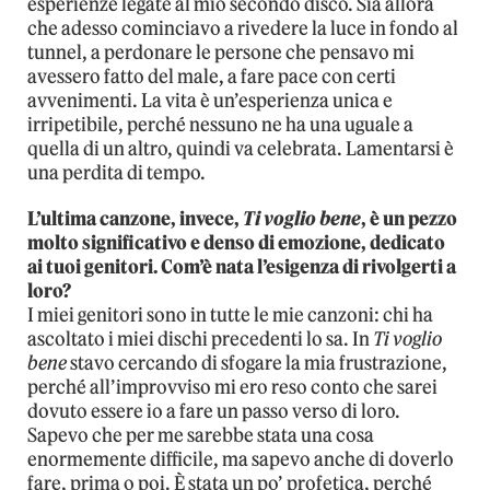
esperienze legate al mio secondo disco. Sia allora
che adesso cominciavo a rivedere la luce in fondo al
tunnel, a perdonare le persone che pensavo mi
avessero fatto del male, a fare pace con certi
avvenimenti. La vita è un’esperienza unica e
irripetibile, perché nessuno ne ha una uguale a
quella di un altro, quindi va celebrata. Lamentarsi è
una perdita di tempo.
L’ultima canzone, invece,
Ti voglio bene
, è un pezzo
molto significativo e denso di emozione, dedicato
ai tuoi genitori. Com’è nata l’esigenza di rivolgerti a
loro?
I miei genitori sono in tutte le mie canzoni: chi ha
ascoltato i miei dischi precedenti lo sa. In
Ti voglio
bene
stavo cercando di sfogare la mia frustrazione,
perché all’improvviso mi ero reso conto che sarei
dovuto essere io a fare un passo verso di loro.
Sapevo che per me sarebbe stata una cosa
enormemente difficile, ma sapevo anche di doverlo
fare, prima o poi. È stata un po’ profetica, perché