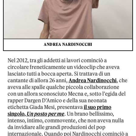
ANDREA NARDINOCCHI
Nel 2012, tra gli addetti ai lavori cominciò a
circolare freneticamente un videoclip che aveva
lasciato tutti a bocca aperta. Si trattava di un
cantante di allora 26 anni,
Andrea Nardinocchi
, che
aveva alle spalle qualche piccola collaborazione
con un allora sconosciuto Mecna e, sotto l’egida del
rapper Dargen D’Amico e della sua neonata
etichetta Giada Mesi, presentava
il suo primo
singolo,
Un posto per me
. Un brano bellissimo,
intenso, intimo, commovente, che non aveva nulla
da invidiare alle grandi produzioni del pop
internazionale. Quando poi Nardinocchi cominciò a