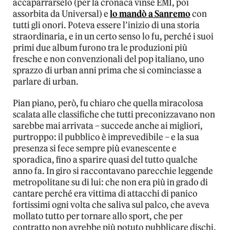
accaparrarselo (per la cronaca vinse EMI, poi
assorbita da Universal) e
lo mandò a Sanremo
con
tutti gli onori. Poteva essere l’inizio di una storia
straordinaria, e in un certo senso lo fu, perché i suoi
primi due album furono tra le produzioni più
fresche e non convenzionali del pop italiano, uno
sprazzo di urban anni prima che si cominciasse a
parlare di urban.
Pian piano, però, fu chiaro che quella miracolosa
scalata alle classifiche che tutti preconizzavano non
sarebbe mai arrivata – succede anche ai migliori,
purtroppo: il pubblico è imprevedibile – e la sua
presenza si fece sempre più evanescente e
sporadica, fino a sparire quasi del tutto qualche
anno fa. In giro si raccontavano parecchie leggende
metropolitane su di lui: che non era più in grado di
cantare perché era vittima di attacchi di panico
fortissimi ogni volta che saliva sul palco, che aveva
mollato tutto per tornare allo sport, che per
contratto non avrebbe più potuto pubblicare dischi.