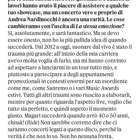
lavori hanno avuto il piacere di assistere a qualche
tuo showcase, ma un concerto vero e proprio di
Andrea Nardinocchi è ancora una rarità. Le cose
cambieranno con l’uscita di
La stessa emozione
?
Sì, assolutamente, e sarà fantastico. Ma se devo
essere onesto, non ho la più pallida idea di quando
succederà. Dal 2012 a oggi, suonare dal vivo è stato il
trauma più grande: all’inizio della mia carriera
avevo molta voglia di farlo, ma mi hanno convinto
ad aspettare a lanciarmi in un tour tutto mio, e
piuttosto a partecipare a degli appuntamenti
promozionali in contesti enormi per un esordiente
come me, come Sanremo o i vari Music Awards
estivi. Tutti gli altri traumi sono riuscito a elaborarli,
mentre per quanto riguarda l’aspetto live, voglio che
tutto sia perfetto, e quindi aspetto il momento
giusto. Magari succederà quando avrò 40 o 50 anni,
chissà! (
Ride
) Non sarebbe corretto dire che ci
saranno concerti legati a questo disco, perché la
verità è che non lo so. Non ho nessuna fretta.