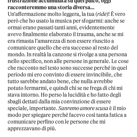
frustrazione accumulata su quel palco, oggi
racconteremmo una storia diversa…
Un’affermazione molto leggera, la tua (
ride
)! È vero
però che ho usato la musica per sfogarmi: anche se
ormai erano passati tanti anni, evidentemente
avevo finalmente elaborato il trauma, anche se mi
era rimasta l’amarezza di non essere riuscito a
comunicare quello che era successo al resto del
mondo. In realtà la canzone si rivolge a una persona
nello specifico, non alle persone in generale. Le cose
che racconto nel testo sono successe perché in quel
periodo mi ero convinto di essere invincibile, che
tutto sarebbe andato bene, che nulla avrebbe
potuto fermarmi, e quindi chi se ne frega di chi mi
stava intorno. Ho perso la lucidità e ho fatto degli
sbagli dettati dalla mia convinzione di essere
speciale, importante.
Sanremo amore scusa
è il mio
modo per spiegare perché facevo così tanta fatica a
comunicare perfino con le persone che mi
apprezzavano di più.