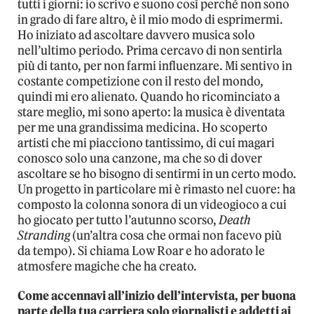
tutti i giorni: io scrivo e suono così perché non sono
in grado di fare altro, è il mio modo di esprimermi.
Ho iniziato ad ascoltare davvero musica solo
nell’ultimo periodo. Prima cercavo di non sentirla
più di tanto, per non farmi influenzare. Mi sentivo in
costante competizione con il resto del mondo,
quindi mi ero alienato. Quando ho ricominciato a
stare meglio, mi sono aperto: la musica è diventata
per me una grandissima medicina. Ho scoperto
artisti che mi piacciono tantissimo, di cui magari
conosco solo una canzone, ma che so di dover
ascoltare se ho bisogno di sentirmi in un certo modo.
Un progetto in particolare mi è rimasto nel cuore: ha
composto la colonna sonora di un videogioco a cui
ho giocato per tutto l’autunno scorso,
Death
Stranding
(un’altra cosa che ormai non facevo più
da tempo). Si chiama Low Roar e ho adorato le
atmosfere magiche che ha creato.
Come accennavi all’inizio dell’intervista, per buona
parte della tua carriera solo giornalisti e addetti ai