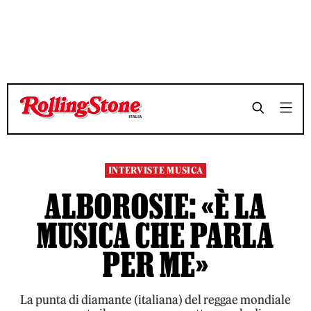
TEMPO DI LETTURA 6 MINUTI
TEMPO DI LETTURA 6 MINUTI
SHARE
SHARE
INTERVISTE MUSICA
ALBOROSIE: «È LA
MUSICA CHE PARLA
PER ME»
La punta di diamante (italiana) del reggae mondiale