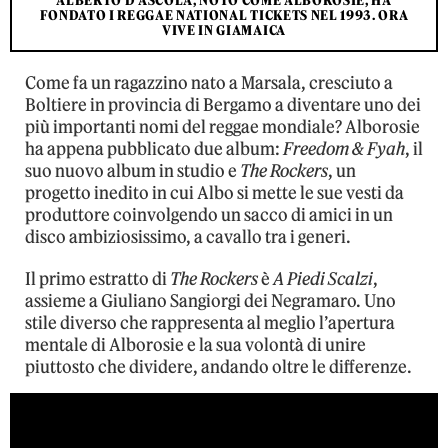
ALBERTO D'ASCOLA, NOTO COME ALBOROSIE, HA
FONDATO I REGGAE NATIONAL TICKETS NEL 1993. ORA
VIVE IN GIAMAICA
Come fa un ragazzino nato a Marsala, cresciuto a
Boltiere in provincia di Bergamo a diventare uno dei
più importanti nomi del reggae mondiale? Alborosie
ha appena pubblicato due album:
Freedom & Fyah
, il
suo nuovo album in studio e
The Rockers
, un
progetto inedito in cui Albo si mette le sue vesti da
produttore coinvolgendo un sacco di amici in un
disco ambiziosissimo, a cavallo tra i generi.
Il primo estratto di
The Rockers
è
A Piedi Scalzi
,
assieme a Giuliano Sangiorgi dei Negramaro. Uno
stile diverso che rappresenta al meglio l’apertura
mentale di Alborosie e la sua volontà di unire
piuttosto che dividere, andando oltre le differenze.