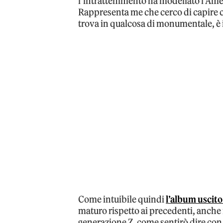
l’intrattenimento ha modellato l’Amer
Rappresenta me che cerco di capire c
trova in qualcosa di monumentale, è 
Come intuibile quindi
l’album uscit
maturo rispetto ai precedenti, anche
generazione Z, come sentirò dire con g