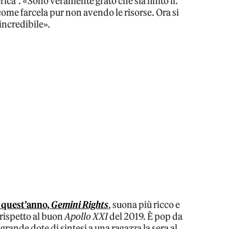
ica”. «Sono veramente grato che sia finito lì.
ome farcela pur non avendo le risorse. Ora si
incredibile».
o quest’anno,
Gemini Rights
, suona più ricco e
 rispetto al buon
Apollo XXI
del 2019. È pop da
rande dote di sintesi a una ragazza la sera al