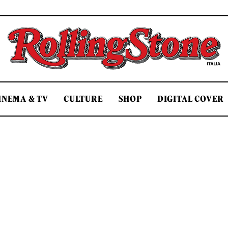
Rolling Stone Italia
INEMA & TV
CULTURE
SHOP
DIGITAL COVER