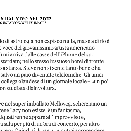
Y DAL VIVO NEL 2022
 GUSTAFSON/GETTY IMAGES
 di astrologia non capisco nulla, ma se a dirlo è
le voce del giovanissimo artista americano
i arriva dalle casse dell’iPhone del suo
sterdam; nello stesso lussuoso hotel di fronte
sa stanza. Steve non si sente tanto bene e ha
, salvo un paio diventate telefoniche. Gli unici
 collega olandese di un giornale locale – «un po’
n studiata disinvoltura.
teve nel super imballato Melkweg, scherziamo un
Steve Lacy non esiste: è un fantasma,
entiquattrenne appare all’improvviso e,
 sala per più di un’ora di concerto, per altro
zzero. Quindi sì, forse non potrai sorprendere