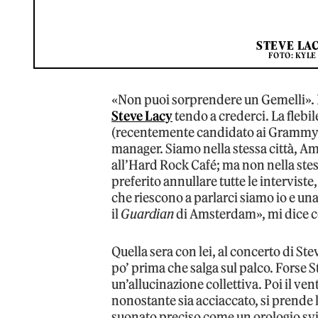
STEVE LAC
FOTO: KYLE
«Non puoi sorprendere un Gemelli». Io
Steve Lacy
tendo a crederci. La flebi
(recentemente candidato ai Grammy) m
manager. Siamo nella stessa città, Am
all’Hard Rock Café; ma non nella stes
preferito annullare tutte le interviste
che riescono a parlarci siamo io e una
il
Guardian
di Amsterdam», mi dice co
Quella sera con lei, al concerto di S
po’ prima che salga sul palco. Forse 
un’allucinazione collettiva. Poi il v
nonostante sia acciaccato, si prende la
suonato preciso come un orologio svi