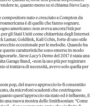
prendere te, quanto meno se si chiama Steve Lacy.
e e compositore nato e cresciuto a Compton da
froamericana è di quelle che fanno sognare.
sogno americano: non aveva ancora l’età per
per gli Stati Uniti come chitarrista degli Internet
 Lamar, Goldlink, Kali Uchis, forte di uno stile
n orecchio eccezionale per le melodie. Quando ha
me queste caratteristiche sono emerse in modo
 ignorarle.
Steve Lacy’s Demo
del 2017 è stata una
uita Garage Band, «non la uso più per registrare
sto si trattava di necessità, avevo solo quella per
droom pop, del nuovo approccio lo-fi consentito
rcato, da microfoni scadenti che costringono
quanto quest’approccio sia stato ed è influente, il
o in una nuova mostra dello Smithsonian: “Come