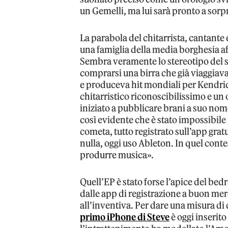
un Gemelli, ma lui sarà pronto a sor
La parabola del chitarrista, cantant
una famiglia della media borghesia a
Sembra veramente lo stereotipo del 
comprarsi una birra che già viaggiava 
e produceva hit mondiali per Kendrick
chitarristico riconoscibilissimo e u
iniziato a pubblicare brani a suo no
così evidente che è stato impossibile
cometa, tutto registrato sull’app grat
nulla, oggi uso Ableton. In quel conte
produrre musica».
Quell’EP è stato forse l’apice del be
dalle app di registrazione a buon me
all’inventiva. Per dare una misura di 
primo iPhone di Steve
è oggi inserit