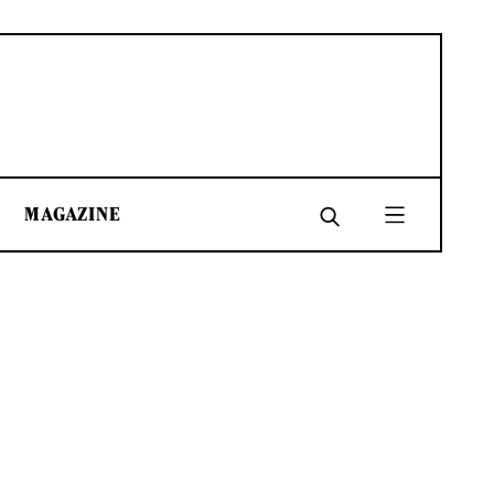
MAGAZINE
SHARE
SHARE