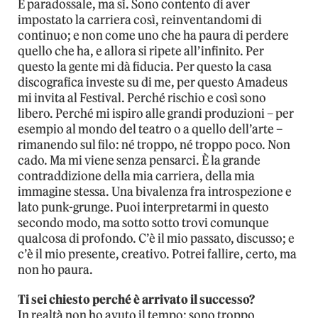
È paradossale, ma sì. Sono contento di aver
impostato la carriera così, reinventandomi di
continuo; e non come uno che ha paura di perdere
quello che ha, e allora si ripete all’infinito. Per
questo la gente mi dà fiducia. Per questo la casa
discografica investe su di me, per questo Amadeus
mi invita al Festival. Perché rischio e così sono
libero. Perché mi ispiro alle grandi produzioni – per
esempio al mondo del teatro o a quello dell’arte –
rimanendo sul filo: né troppo, né troppo poco. Non
cado. Ma mi viene senza pensarci. È la grande
contraddizione della mia carriera, della mia
immagine stessa. Una bivalenza fra introspezione e
lato punk-grunge. Puoi interpretarmi in questo
secondo modo, ma sotto sotto trovi comunque
qualcosa di profondo. C’è il mio passato, discusso; e
c’è il mio presente, creativo. Potrei fallire, certo, ma
non ho paura.
Ti sei chiesto perché è arrivato il successo?
In realtà non ho avuto il tempo: sono troppo