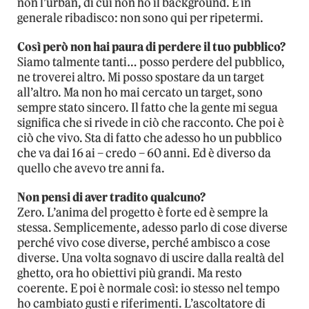
non l’urban, di cui non ho il background. E in
generale ribadisco: non sono qui per ripetermi.
Così però non hai paura di perdere il tuo pubblico?
Siamo talmente tanti… posso perdere del pubblico,
ne troverei altro. Mi posso spostare da un target
all’altro. Ma non ho mai cercato un target, sono
sempre stato sincero. Il fatto che la gente mi segua
significa che si rivede in ciò che racconto. Che poi è
ciò che vivo. Sta di fatto che adesso ho un pubblico
che va dai 16 ai – credo – 60 anni. Ed è diverso da
quello che avevo tre anni fa.
Non pensi di aver tradito qualcuno?
Zero. L’anima del progetto è forte ed è sempre la
stessa. Semplicemente, adesso parlo di cose diverse
perché vivo cose diverse, perché ambisco a cose
diverse. Una volta sognavo di uscire dalla realtà del
ghetto, ora ho obiettivi più grandi. Ma resto
coerente. E poi è normale così: io stesso nel tempo
ho cambiato gusti e riferimenti. L’ascoltatore di