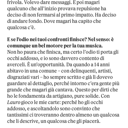
frivola. Volevo dare messaggi. E poi magari
qualcuno che all’inizio provava repulsione ha
deciso di non fermarsi al primo impatto. Ha deciso
di andare fondo. Dove magari ha capito che
qualcosa c’è.
E se l’odio nei tuoi confronti finisce? Nel senso: è
comunque un bel motore per la tua musica.
Non ho paura che finisca, ma certo l’odio ti porta gli
occhi addosso, e io sono davvero contento di
averceli. È un’opportunità. Da quando a 14 anni
abitavo in una comune – con delinquenti, artisti,
disgraziati vari – ho sempre scritto e già lì dovevo
guardare al dettaglio, perché intorno c’era gente più
grande che magari già cantava. Questo per dirti che
ho le fondamenta da artigiano, pure solide. Con
Lauro
gioco le mie carte: perché ho gli occhi
addosso, e ascoltandolo sono convinto che
tantissimi ci troveranno dentro almeno un qualcosa
che li descrive, un qualcosa che gli piacerà.