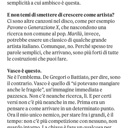
semplicità a cui ambisco è questa.
E non temi di smettere di crescere come artista?
Ci sono altre canzoni nel disco, come per esempio
Pavone
o
Generazione X
, che nascondono una
ricerca non comune al pop.
Marilù
, invece,
potrebbe essere un classico di qualche grande
artista italiano. Comunque, no. Perché spesso tre
parole semplici, che arrivano, sono più forti di tutte
le costruzioni che puoi fare.
Vasco è questo.
Ne è l’emblema. De Gregori o Battiato, per dire, sono
il contrario. Vasco è quello di “si potevano mangiare
anche le fragole”, un’immagine immediata e
pazzesca. Non c’è neanche ricerca, lì. E per certi
versi non c’è più neanche in me. Prima era un
pensare a come arrivare in un determinato punto.
Ora il mio unico nemico, per stare fra i grandi, è il
tempo: non c’è più competizione con nessuno, non
guardo intorno. La chiave è fare un qualcosa per