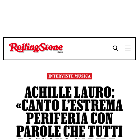
TEMPO DI LETTURA 14 MINUTI
TEMPO DI LETTURA 14 MINUTI
SHARE
SHARE
INTERVISTE MUSICA
ACHILLE LAURO:
«CANTO L’ESTREMA
PERIFERIA CON
PAROLE CHE TUTTI