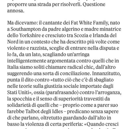
proporre una strada per risolverli. Questione
annosa.
Ma dicevamo: il cantante dei Fat White Family, nato
a Southampton da padre algerino e madre minatrice
dello Yorkshire e cresciuto tra Scozia e Irlanda del
Nord in un contesto che ha descritto più volte come
violento e razzista, sceglie di entrare nella disputa e
lo fa, da un lato, scagliando un’arringa
intelligentemente argomentata contro quelli che in
Italia siamo soliti chiamare radical chic, dall’altro
suggerendo una sorta di conciliazione. Innanzitutto,
punta il dito contro «tutto ciò che c’è di sbagliato
nelle teorie sulla giustizia sociale importate dagli
Stati Uniti», ossia (parafrasando) contro l’arroganza,
la spocchia e il senso di superiorità travestiti da
solidarietà di quelli che – proprio come a parer suo
farebbe Talbot degli Idles – predicano senza sapere
di che parlano, oltretutto guardando dall’alto in
basso la violenza di certa periferia: «Quando cresci