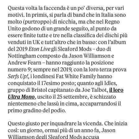
Questa volta la faccenda è un po’ diversa, per vari
motivi. In primis, si parla di band che in Italia sono
molto (purtroppo) di nicchia, ma che nel Regno
Unito godono di un grande seguito, al punto da
essere finite tutte e tre nella classifica dei dischi più
venduti in UK e tutt’altro che in basso: con l’album
del 2019
Eton Live
gli Sleaford Mods – duo di
Nottingham composto da Jason Williamson e
Andrew Fearn – hanno raggiunto la posizione
numero 9; sempre nel 2019, con la loro terza prova
Serfs Up!
, i londinesi Fat White Family hanno
conquistato il 17esimo posto; quanto agli Idles,
gruppo di Bristol capitanato da Joe Talbot,
il loro
Ultra Mono
, uscito il 25 settembre, è schizzato
nientemeno che lassù in cima, accaparrandosi il
primo gradino del podio.
Questo giusto per inquadrare la vicenda. Che inizia
così: un giorno, ormai più di un anno fa, Jason
Williamson degli Sleaford Mods accusa