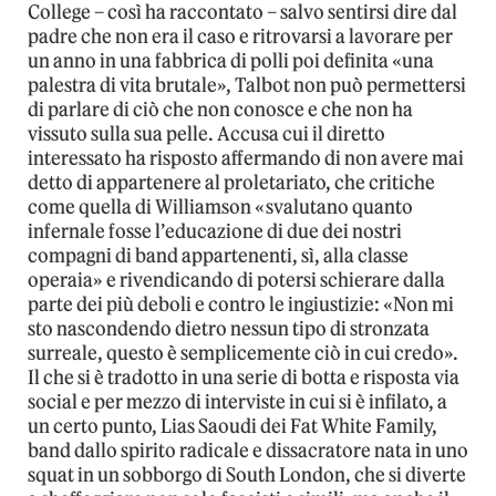
College – così ha raccontato – salvo sentirsi dire dal
padre che non era il caso e ritrovarsi a lavorare per
un anno in una fabbrica di polli poi definita «una
palestra di vita brutale», Talbot non può permettersi
di parlare di ciò che non conosce e che non ha
vissuto sulla sua pelle. Accusa cui il diretto
interessato ha risposto affermando di non avere mai
detto di appartenere al proletariato, che critiche
come quella di Williamson «svalutano quanto
infernale fosse l’educazione di due dei nostri
compagni di band appartenenti, sì, alla classe
operaia» e rivendicando di potersi schierare dalla
parte dei più deboli e contro le ingiustizie: «Non mi
sto nascondendo dietro nessun tipo di stronzata
surreale, questo è semplicemente ciò in cui credo».
Il che si è tradotto in una serie di botta e risposta via
social e per mezzo di interviste in cui si è infilato, a
un certo punto, Lias Saoudi dei Fat White Family,
band dallo spirito radicale e dissacratore nata in uno
squat in un sobborgo di South London, che si diverte