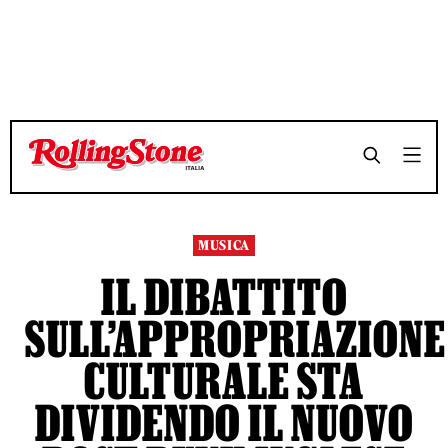
TEMPO DI LETTURA 11 MINUTI
TEMPO DI LETTURA 11 MINUTI
SHARE
SHARE
MUSICA
IL DIBATTITO
SULL’APPROPRIAZIONE
CULTURALE STA
DIVIDENDO IL NUOVO