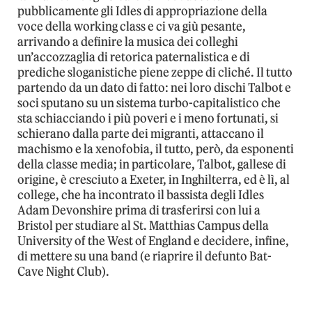
pubblicamente gli Idles di appropriazione della
voce della working class e ci va giù pesante,
arrivando a definire la musica dei colleghi
un’accozzaglia di retorica paternalistica e di
prediche sloganistiche piene zeppe di cliché. Il tutto
partendo da un dato di fatto: nei loro dischi Talbot e
soci sputano su un sistema turbo-capitalistico che
sta schiacciando i più poveri e i meno fortunati, si
schierano dalla parte dei migranti, attaccano il
machismo e la xenofobia, il tutto, però, da esponenti
della classe media; in particolare, Talbot, gallese di
origine, è cresciuto a Exeter, in Inghilterra, ed è lì, al
college, che ha incontrato il bassista degli Idles
Adam Devonshire prima di trasferirsi con lui a
Bristol per studiare al St. Matthias Campus della
University of the West of England e decidere, infine,
di mettere su una band (e riaprire il defunto Bat-
Cave Night Club).