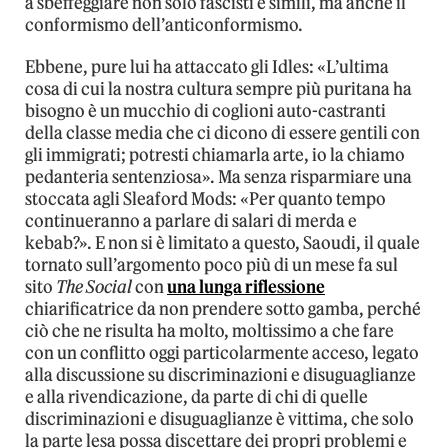
a sbeffeggiare non solo fascisti e simili, ma anche il
conformismo dell’anticonformismo.
Ebbene, pure lui ha attaccato gli Idles: «L’ultima
cosa di cui la nostra cultura sempre più puritana ha
bisogno è un mucchio di coglioni auto-castranti
della classe media che ci dicono di essere gentili con
gli immigrati; potresti chiamarla arte, io la chiamo
pedanteria sentenziosa». Ma senza risparmiare una
stoccata agli Sleaford Mods: «Per quanto tempo
continueranno a parlare di salari di merda e
kebab?». E non si è limitato a questo, Saoudi, il quale
tornato sull’argomento poco più di un mese fa sul
sito
The Social
con
una lunga riflessione
chiarificatrice da non prendere sotto gamba, perché
ciò che ne risulta ha molto, moltissimo a che fare
con un conflitto oggi particolarmente acceso, legato
alla discussione su discriminazioni e disuguaglianze
e alla rivendicazione, da parte di chi di quelle
discriminazioni e disuguaglianze è vittima, che solo
la parte lesa possa discettare dei propri problemi e