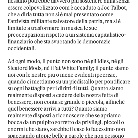
nessuno potrebbe davvero più sostenere nulla senza
essere colpevolizzato com’è accaduto a Joe Talbot,
che a dirla tutta non si è mai presentato come
l’attivista militante salvatore della patria, ma si è
limitato a trasformare in musica le sue
preoccupazioni rispetto a un sistema capitalistico-
finanziario che sta svuotando le democrazie
occidentali.
Ad ogni modo, il punto non sono né gli Idles, né gli
Sleaford Mods, né i Fat White Family; il punto siamo
noi con le nostre più o meno evidenti ipocrisie,
quando ci mettiamo su un piedistallo per pontificare
su ogni battaglia per i diritti di tutti. Quanto siamo
realmente disposti a cedere della nostra fetta di
benessere, non conta se grande o piccola, affinché
quel benessere arrivi a tutti? Quanto siamo
realmente disposti a riconoscere che se apriamo
bocca da un pulpito sorretto da privilegi, piccoli o
enormi che siano, sarebbe il caso lo facessimo non
spacciando utopie belle a parole che non possono