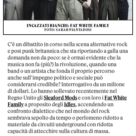
INCAZZATI BIANCHI: FAT WHITE FAMILY
FOTO: SARAH PIANTADOSI
C’è un dibattito in corso nella scena alternative rock
e post punk britannica che sta riportando a galla una
domanda non da poco: se è ormai evidente che la
musica non fa (più?) la rivoluzione, quando una
band o un artista che fonda il proprio percorso
anche sull’impegno politico e sociale può
considerarsi credibile? Interrogativo da un milione
di dollari. Lo hanno sollevato recentemente nel
Regno Unito gli
Sleaford Mods
e con loro i
Fat White
Family
a proposito degli
Idles
, accendendo un
confronto dialettico che nel mondo del rock
sembrava sepolto da tempo o perlomeno ridotto a
materiale da circuiti underground con ridotta
capacità di attecchire sulla cultura di massa.