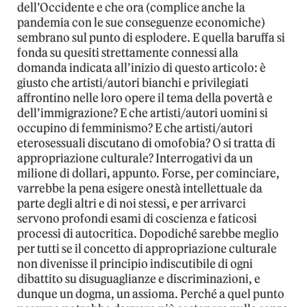
dell’Occidente e che ora (complice anche la
pandemia con le sue conseguenze economiche)
sembrano sul punto di esplodere. E quella baruffa si
fonda su quesiti strettamente connessi alla
domanda indicata all’inizio di questo articolo: è
giusto che artisti/autori bianchi e privilegiati
affrontino nelle loro opere il tema della povertà e
dell’immigrazione? E che artisti/autori uomini si
occupino di femminismo? E che artisti/autori
eterosessuali discutano di omofobia? O si tratta di
appropriazione culturale? Interrogativi da un
milione di dollari, appunto. Forse, per cominciare,
varrebbe la pena esigere onestà intellettuale da
parte degli altri e di noi stessi, e per arrivarci
servono profondi esami di coscienza e faticosi
processi di autocritica. Dopodiché sarebbe meglio
per tutti se il concetto di appropriazione culturale
non divenisse il principio indiscutibile di ogni
dibattito su disuguaglianze e discriminazioni, e
dunque un dogma, un assioma. Perché a quel punto