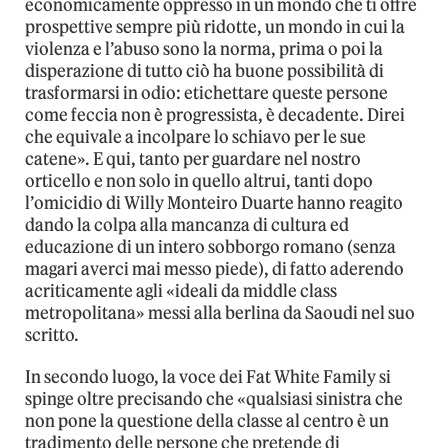
economicamente oppresso in un mondo che ti offre
prospettive sempre più ridotte, un mondo in cui la
violenza e l’abuso sono la norma, prima o poi la
disperazione di tutto ciò ha buone possibilità di
trasformarsi in odio: etichettare queste persone
come feccia non è progressista, è decadente. Direi
che equivale a incolpare lo schiavo per le sue
catene». E qui, tanto per guardare nel nostro
orticello e non solo in quello altrui, tanti dopo
l’omicidio di Willy Monteiro Duarte hanno reagito
dando la colpa alla mancanza di cultura ed
educazione di un intero sobborgo romano (senza
magari averci mai messo piede), di fatto aderendo
acriticamente agli «ideali da middle class
metropolitana» messi alla berlina da Saoudi nel suo
scritto.
In secondo luogo, la voce dei Fat White Family si
spinge oltre precisando che «qualsiasi sinistra che
non pone la questione della classe al centro è un
tradimento delle persone che pretende di