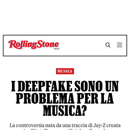
TEMPO DI LETTURA 7 MINUTI
TEMPO DI LETTURA 7 MINUTI
SHARE
SHARE
MUSICA
I DEEPFAKE SONO UN
PROBLEMA PER LA
MUSICA?
La controversia nata da una traccia di Jay-Z creata