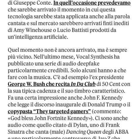
di Giuseppe Conte.
In quell’occasione prevedevamo
che sarebbe arrivato il momento in cui questa
tecnologia sarebbe stata applicata anche alla parola
cantata e sul mercato sarebbero arrivati finti inediti
di Amy Winehouse o Lucio Battisti prodotti da
un’intelligenza artificiale.
Quel momento non è ancora arrivato, ma è sempre
più vicino. Nell’ultimo mese, Vocal Synthesis ha
pubblicato una serie di audio deepfake
particolarmente credibili. Solo alcuni hanno a che
fare con la musica. C’è ad esempio l’ex presidente
George W. Bush che recita
In Da Club
di 50 Cent con
la sua tipica cadenza e il suo timbro caratteristico.
Fa una certa impressione anche John F. Kennedy
che legge il discorso inaugurale di Donald Trump o il
copypasta “They targeted gamers”
(commento:
«God bless John Fortnite Kennedy»). Ci sono anche
audio come quello citato di Dylan, uno di Frank
Sinatra che canta (male)
Dancing Queen
degli ABBA
e uno particolarmente controverso di Jay-Z che