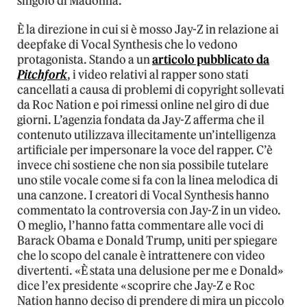
singolo di Madonna.
È la direzione in cui si è mosso Jay-Z in relazione ai
deepfake di Vocal Synthesis che lo vedono
protagonista. Stando a un
articolo pubblicato da
Pitchfork
, i video relativi al rapper sono stati
cancellati a causa di problemi di copyright sollevati
da Roc Nation e poi rimessi online nel giro di due
giorni. L’agenzia fondata da Jay-Z afferma che il
contenuto utilizzava illecitamente un’intelligenza
artificiale per impersonare la voce del rapper. C’è
invece chi sostiene che non sia possibile tutelare
uno stile vocale come si fa con la linea melodica di
una canzone. I creatori di Vocal Synthesis hanno
commentato la controversia con Jay-Z in un video.
O meglio, l’hanno fatta commentare alle voci di
Barack Obama e Donald Trump, uniti per spiegare
che lo scopo del canale è intrattenere con video
divertenti. «È stata una delusione per me e Donald»
dice l’ex presidente «scoprire che Jay-Z e Roc
Nation hanno deciso di prendere di mira un piccolo