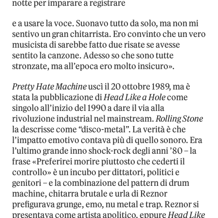
notte per imparare a registrare
e a usare la voce. Suonavo tutto da solo, ma non mi
sentivo un gran chitarrista. Ero convinto che un vero
musicista di sarebbe fatto due risate se avesse
sentito la canzone. Adesso so che sono tutte
stronzate, ma all’epoca ero molto insicuro».
Pretty Hate Machine
uscì il 20 ottobre 1989, ma è
stata la pubblicazione di
Head Like a Hole
come
singolo all’inizio del 1990 a dare il via alla
rivoluzione industrial nel mainstream.
Rolling Stone
la descrisse come “disco-metal”. La verità è che
l’impatto emotivo contava più di quello sonoro. Era
l’ultimo grande inno shock-rock degli anni ’80 – la
frase «Preferirei morire piuttosto che cederti il
controllo» è un incubo per dittatori, politici e
genitori – e la combinazione del pattern di drum
machine, chitarra brutale e urla di Reznor
prefigurava grunge, emo, nu metal e trap. Reznor si
presentava come artista apolitico, eppure
Head Like