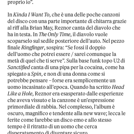
proprio io”.
In
Kinda I Want
To
, che è una delle poche canzoni
del disco con una parte importante di chitarra grazie
al riff alla Brian May, Reznor canta del diavolo che
ha in testa. In
The Only Time
, il diavolo vuole
scoparselo sul sedile posteriore dell’auto. Nel pezzo
finale
Ringfinger
, sospira: “Se fossi il doppio
dell’uomo che potrei essere / sarei comunque la
metà di quel che ti serve”. Sulla base funk topo U2 di
Sanctified
canta di una pipa per la cocaina, come ha
spiegato a
Spin
, e non di una donna come si
potrebbe pensare – forse era semplicemente un
uomo incasinato all’epoca. Quando ha scritto
Head
Like a Hole
, Reznor era esasperato dalle esperienze
che aveva vissuto e la canzone è un’espressione
primordiale di rabbia. Nel complesso, l’album è
oscuro, magnifico e tendente alla new wave; lecca le
ferite come farebbe un disco emo e allo stesso
tempo è il ritratto di un uomo che cerca
disperatamento di diventare sicuro.