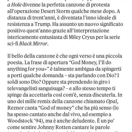
a Hole
divenne la perfetta canzone di protesta
all’operazione Desert Storm qualche mese dopo. A
distanza di trent’anni, è diventata l’inno ideale di
resistenza a Trump. Ha assunto un nuovo significato
positivo quest’anno grazie all’interpretazione
istericamente entusiasta di Miley Cryus per la serie
sci-fi
Black Mirror
.
Il bello della canzone è che ogni verso è una piccola
poesia. La frase di apertura “God Money, I’ll do
anything for you»” è talmente ambigua da spingerti
a porti qualche domanda – sta parlando con Dio? I
soldi sono Dio? Oppure sta prendendo in giro i
televangelisti sanguisuga? – e allo stesso tempo ti
spinge da accettarla così com’è, senza discuterla. In
uno dei mille remix della canzone chiamato
Opal
,
Reznor canta “God of money” che ha più senso (lo
ha spesso cantato anche dal vivo, ad esempio a
Woodstock ’94), ma è anche deludente. È un po’
come sentire Johnny Rotten cantare le parole