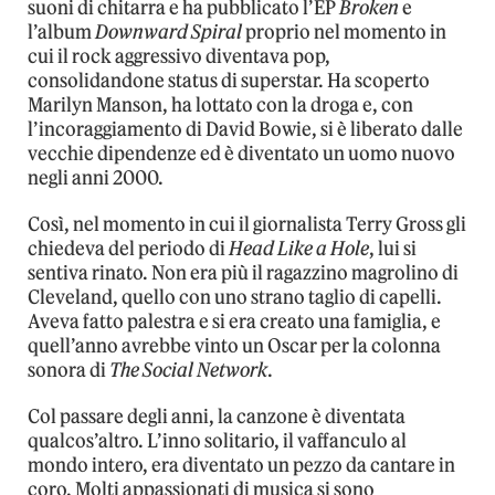
suoni di chitarra e ha pubblicato l’EP
Broken
e
l’album
Downward Spiral
proprio nel momento in
cui il rock aggressivo diventava pop,
consolidandone status di superstar. Ha scoperto
Marilyn Manson, ha lottato con la droga e, con
l’incoraggiamento di David Bowie, si è liberato dalle
vecchie dipendenze ed è diventato un uomo nuovo
negli anni 2000.
Così, nel momento in cui il giornalista Terry Gross gli
chiedeva del periodo di
Head Like a Hole
, lui si
sentiva rinato. Non era più il ragazzino magrolino di
Cleveland, quello con uno strano taglio di capelli.
Aveva fatto palestra e si era creato una famiglia, e
quell’anno avrebbe vinto un Oscar per la colonna
sonora di
The Social Network
.
Col passare degli anni, la canzone è diventata
qualcos’altro. L’inno solitario, il vaffanculo al
mondo intero, era diventato un pezzo da cantare in
coro. Molti appassionati di musica si sono