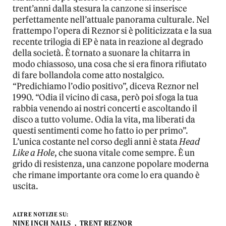
trent’anni dalla stesura la canzone si inserisce
perfettamente nell’attuale panorama culturale. Nel
frattempo l’opera di Reznor si è politicizzata e la sua
recente trilogia di EP è nata in reazione al degrado
della società. È tornato a suonare la chitarra in
modo chiassoso, una cosa che si era finora rifiutato
di fare bollandola come atto nostalgico.
“Predichiamo l’odio positivo”, diceva Reznor nel
1990. “Odia il vicino di casa, però poi sfoga la tua
rabbia venendo ai nostri concerti e ascoltando il
disco a tutto volume. Odia la vita, ma liberati da
questi sentimenti come ho fatto io per primo”.
L’unica costante nel corso degli anni è stata
Head
Like a Hole
, che suona vitale come sempre. È un
grido di resistenza, una canzone popolare moderna
che rimane importante ora come lo era quando è
uscita.
ALTRE NOTIZIE SU:
NINE INCH NAILS
TRENT REZNOR