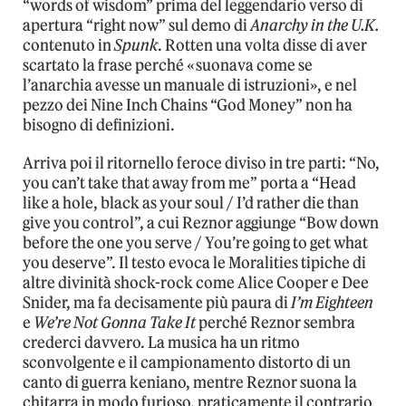
“words of wisdom” prima del leggendario verso di
apertura “right now” sul demo di
Anarchy in the U.K.
contenuto in
Spunk
. Rotten una volta disse di aver
scartato la frase perché «suonava come se
l’anarchia avesse un manuale di istruzioni», e nel
pezzo dei Nine Inch Chains “God Money” non ha
bisogno di definizioni.
Arriva poi il ritornello feroce diviso in tre parti: “No,
you can’t take that away from me” porta a “Head
like a hole, black as your soul / I’d rather die than
give you control”, a cui Reznor aggiunge “Bow down
before the one you serve / You’re going to get what
you deserve”. Il testo evoca le Moralities tipiche di
altre divinità shock-rock come Alice Cooper e Dee
Snider, ma fa decisamente più paura di
I’m Eighteen
e
We’re Not Gonna Take It
perché Reznor sembra
crederci davvero. La musica ha un ritmo
sconvolgente e il campionamento distorto di un
canto di guerra keniano, mentre Reznor suona la
chitarra in modo furioso, praticamente il contrario