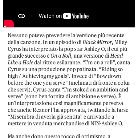
Nessuno poteva prevedere la versione più recente
della canzone. In un episodio di
Black Mirror
, Miley
Cyrus ha interpretato la pop star Ashley O, il cui più
grande successo è
On a Roll
, una versione di
Head
Like a Hole
dal ritmo esilarante. “I’m on a roll”, canta
Cyrus su una produzione pop patinata. “Riding so
high / Achieving my goals”. Invece di “Bow down
before the one you serve” (inchinati di fronte a colui
che servi), Cyrus canta “I’m stoked on ambition and
verve” (sono ben fornita di ambizione e verve). È
un’interpretazione così magnificamente perversa
che anche Reznor l’ha approvata, twittando la farse
“Mi sembra di averla già sentita” e arrivando a
mettere in venduta merchandise di NIN-Ashley O.
Ma anche dopo questo tocco di ottimismo, a