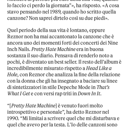
lo faccio ci perdo la giornata”», ha risposto. «A cosa
stavo pensando nel 1989, quando ho scritto quella
canzone? Non saprei dirtelo così su due piedi».
Quel periodo della sua vita è lontano, eppure
Reznor non ha mai accantonato la canzone che è
ancora uno dei momenti forti dei concerti dei Nine
Inch Nails.
Pretty Hate Machine
era in buona
sostanza il suo diario. Pensava di renderlo noto a
pochi, è diventato un best seller. Il resto dell’album è
incredibilmente misurato rispetto a
Head Like a
Hole
, con Reznor che analizza la fine della relazione
con la donna che gli ha insegnato a baciare su linee
di sintetizzatori in stile Depeche Mode in
That’s
What I Get
e con versi rap triti in
Down In It
.
“[
Pretty Hate Machine
] è venuto fuori molto
introspettivo e personale”, ha detto Reznor nel
1990. “Mi limitai a scrivere quel che mi disturbava e
quel che avevo per la testa. L’Io delle canzoni sono