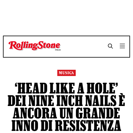
TEMPO DI LETTURA 11 MINUTI
TEMPO DI LETTURA 11 MINUTI
SHARE
SHARE
MUSICA
‘HEAD LIKE A HOLE’
DEI NINE INCH NAILS È
ANCORA UN GRANDE
INNO DI RESISTENZA