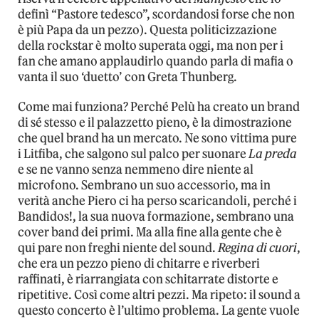
definì “Pastore tedesco”, scordandosi forse che non
è più Papa da un pezzo). Questa politicizzazione
della rockstar è molto superata oggi, ma non per i
fan che amano applaudirlo quando parla di mafia o
vanta il suo ‘duetto’ con Greta Thunberg.
Come mai funziona? Perché Pelù ha creato un brand
di sé stesso e il palazzetto pieno, è la dimostrazione
che quel brand ha un mercato. Ne sono vittima pure
i Litfiba, che salgono sul palco per suonare
La preda
e se ne vanno senza nemmeno dire niente al
microfono. Sembrano un suo accessorio, ma in
verità anche Piero ci ha perso scaricandoli, perché i
Bandidos!, la sua nuova formazione, sembrano una
cover band dei primi. Ma alla fine alla gente che è
qui pare non freghi niente del sound.
Regina di cuori
,
che era un pezzo pieno di chitarre e riverberi
raffinati, è riarrangiata con schitarrate distorte e
ripetitive. Così come altri pezzi. Ma ripeto: il sound a
questo concerto è l’ultimo problema. La gente vuole