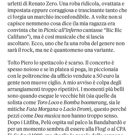
urletti di Renato Zero. Una roba ridicola, ovattata e
impostata eppure coraggiosa e trascinante tanto che
ci forgia un marchio inconfondibile. A volte non si
capisce nemmeno cosa dice (la mia ragazza era
convinta che in
Picnic all’inferno
cantasse “Bic Bic
Califano”), ma è così musicale che si lascia
ascoltare. Ecco, uno che fa una roba del genere non
sarà il rock, ma ne è quantomeno una variante.
Tolto Piero lo spettacolo è scarso. Il concerto è
spesso noioso e se in platea si poga, in piccionaia
con le poltroncine da ufficio vendute a 50 euro la
gente non muove ciglio. A mio avviso è colpa degli
arrangiamenti troppo ripetitivi. I momenti più belli
sono quando esegue le vecchie hit (sia quelle da
solista come
Toro Loco
e
Bomba boomerang
, sia le
mitiche
Fata Morgana
o
Lacio Drom
), questo perché
pezzi come
Dea musica
non hanno troppo senso.
Dopo i Litfiba, Pelù ospita sul palco la Bandabardò e
per un momento sembra di essere alla Flog! o al CPA