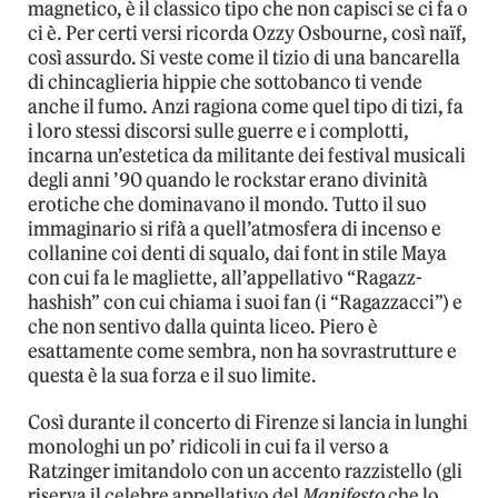
magnetico, è il classico tipo che non capisci se ci fa o
ci è. Per certi versi ricorda Ozzy Osbourne, così naïf,
così assurdo. Si veste come il tizio di una bancarella
di chincaglieria hippie che sottobanco ti vende
anche il fumo. Anzi ragiona come quel tipo di tizi, fa
i loro stessi discorsi sulle guerre e i complotti,
incarna un’estetica da militante dei festival musicali
degli anni ’90 quando le rockstar erano divinità
erotiche che dominavano il mondo. Tutto il suo
immaginario si rifà a quell’atmosfera di incenso e
collanine coi denti di squalo, dai font in stile Maya
con cui fa le magliette, all’appellativo “Ragazz-
hashish” con cui chiama i suoi fan (i “Ragazzacci”) e
che non sentivo dalla quinta liceo. Piero è
esattamente come sembra, non ha sovrastrutture e
questa è la sua forza e il suo limite.
Così durante il concerto di Firenze si lancia in lunghi
monologhi un po’ ridicoli in cui fa il verso a
Ratzinger imitandolo con un accento razzistello (gli
riserva il celebre appellativo del
Manifesto
che lo