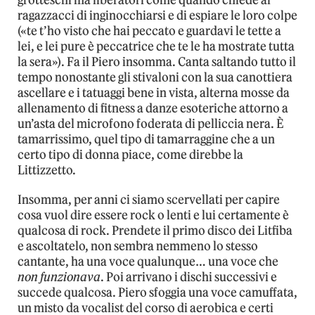
grotteschi ma liberatori come quando chiede ai
ragazzacci di inginocchiarsi e di espiare le loro colpe
(«te t’ho visto che hai peccato e guardavi le tette a
lei, e lei pure è peccatrice che te le ha mostrate tutta
la sera»). Fa il Piero insomma. Canta saltando tutto il
tempo nonostante gli stivaloni con la sua canottiera
ascellare e i tatuaggi bene in vista, alterna mosse da
allenamento di fitness a danze esoteriche attorno a
un’asta del microfono foderata di pelliccia nera. È
tamarrissimo, quel tipo di tamarraggine che a un
certo tipo di donna piace, come direbbe la
Littizzetto.
Insomma, per anni ci siamo scervellati per capire
cosa vuol dire essere rock o lenti e lui certamente è
qualcosa di rock. Prendete il primo disco dei Litfiba
e ascoltatelo, non sembra nemmeno lo stesso
cantante, ha una voce qualunque… una voce che
non funzionava
. Poi arrivano i dischi successivi e
succede qualcosa. Piero sfoggia una voce camuffata,
un misto da vocalist del corso di aerobica e certi