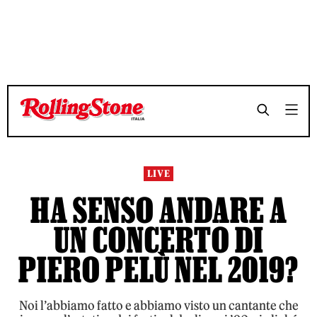
TEMPO DI LETTURA 7 MINUTI
TEMPO DI LETTURA 7 MINUTI
SHARE
SHARE
LIVE
HA SENSO ANDARE A
UN CONCERTO DI
PIERO PELÙ NEL 2019?
Noi l’abbiamo fatto e abbiamo visto un cantante che