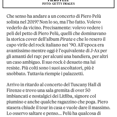
PIERO PELÙ
FOTO: GETTY IMAGES
Che senso ha andare a un concerto di Piero Pelù
solista nel 2019? Non lo so, ma l’ho fatto. Volevo
vederlo da vicino. Precisamente: volevo vedere i
peli del petto di Piero Pelù, quelli che dominavano
la storica cover dell’album
Pirata
e che lo resero il
capo virile del rock italiano nei ’90. All’epoca era
avantissimo mentre oggi è l’equivalente di J-Ax per
gli amanti del rap: per alcuni una bandiera, per altri
un caso ambiguo. Il suo rock è desueto ma lui
resiste. Più colti sono i suoi ascoltatori, più è
snobbato. Tuttavia riempie i palazzetti.
Arrivo in ritardo al concerto del Tuscany Hall di
Firenze e trovo una sala gremita di over 50
imbiancati e nostalgici dei Litfiba, signore col
piumino e anche qualche ragazzino che poga. Piero
stasera chiude il tour in casa e vuole dare il massimo.
Lo osservo saltare e penso… Pelù ha qualcosa di