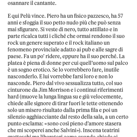
osannare il cantante.
E qui Pelù vince. Piero ha un fisico pazzesco, ha 57
anni e sfoggia il suo petto nudo più che può senza
mai sfigurare. Si veste di nero, tutto attillato e in
parte ricalca tutti i cliché che ormai rendono il suo
rock un genere superato e il rock italiano un
fenomeno provinciale adatto ai pub e alle sagre di
paese. Fa un po’ ridere, eppure ha il suo perché. La
platea è piena di donne per cui quell’uomo sul palco
è un sogno erotico. Se lo vorrebbero fare, inutile
nasconderlo. E lui vorrebbe farsi loro e non lo
nasconde. Piero dal vivo sessualizza tutto, col suo
cinturone da Jim Morrison e i continui riferimenti
hard (muove la lunga lingua su e giù velocemente,
chiede alle signore di tirar fuori le tette ottenendo
solo un misero risultato dalla prima fila e poi un
silenzio agghiacciante dal resto della sala, a un certo
punto esclama: «sono così pieno d’amore stasera
che mi scoperei anche Salvini»). Inscena teatrini