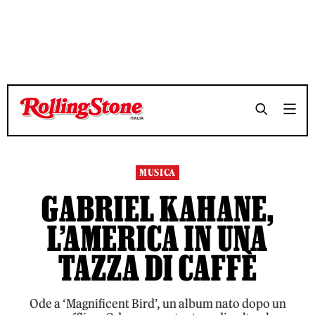
TEMPO DI LETTURA 7 MINUTI
TEMPO DI LETTURA 7 MINUTI
SHARE
SHARE
MUSICA
GABRIEL KAHANE,
L’AMERICA IN UNA
TAZZA DI CAFFÈ
Ode a ‘Magnificent Bird’, un album nato dopo un