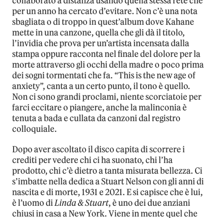
collaborato a distanza usando quella stessa rete che
per un anno ha cercato d’evitare. Non c’è una nota
sbagliata o di troppo in quest’album dove Kahane
mette in una canzone, quella che gli dà il titolo,
l’invidia che prova per un’artista incensata dalla
stampa oppure racconta nel finale del dolore per la
morte attraverso gli occhi della madre o poco prima
dei sogni tormentati che fa. “This is the new age of
anxiety”, canta a un certo punto, il tono è quello.
Non ci sono grandi proclami, niente scorciatoie per
farci eccitare o piangere, anche la malinconia è
tenuta a bada e cullata da canzoni dal registro
colloquiale.
Dopo aver ascoltato il disco capita di scorrere i
crediti per vedere chi ci ha suonato, chi l’ha
prodotto, chi c’è dietro a tanta misurata bellezza. Ci
s’imbatte nella dedica a Stuart Nelson con gli anni di
nascita e di morte, 1931 e 2021. E si capisce che è lui,
è l’uomo di
Linda & Stuart
, è uno dei due anziani
chiusi in casa a New York. Viene in mente quel che