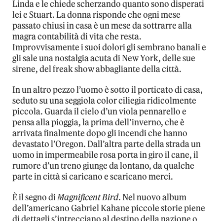
Linda e le chiede scherzando quanto sono disperati
lei e Stuart. La donna risponde che ogni mese
passato chiusi in casa è un mese da sottrarre alla
magra contabilità di vita che resta.
Improvvisamente i suoi dolori gli sembrano banali e
gli sale una nostalgia acuta di New York, delle sue
sirene, del freak show abbagliante della città.
In un altro pezzo l’uomo è sotto il porticato di casa,
seduto su una seggiola color ciliegia ridicolmente
piccola. Guarda il cielo d’un viola pennarello e
pensa alla pioggia, la prima dell’inverno, che è
arrivata finalmente dopo gli incendi che hanno
devastato l’Oregon. Dall’altra parte della strada un
uomo in impermeabile rosa porta in giro il cane, il
rumore d’un treno giunge da lontano, da qualche
parte in città si caricano e scaricano merci.
È il segno di
Magnificent Bird
. Nel nuovo album
dell’americano Gabriel Kahane piccole storie piene
di dettagli s’intrecciano al destino della nazione o