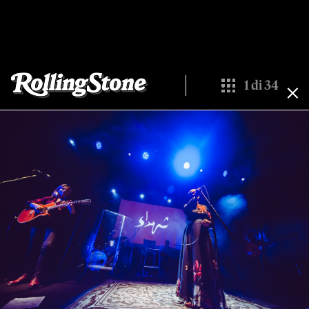
1
di
34
Show All Thumbna