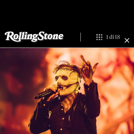
1
di
18
Show All Thumbn