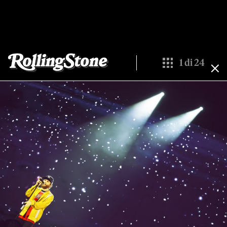
1
di
24
Show All Thumbna